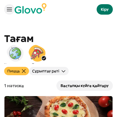
Кіру
Тағам
Халықаралық
Пицца
Пицца
Сұрыптау реті
1 нәтиже
Бастапқы күйге қайтару