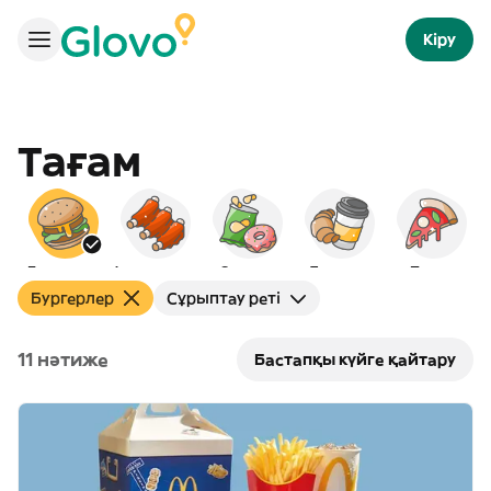
Кіру
Тағам
Бургерлер
Америкалық
Снэктер
Таңғы ас
Пицца
С
Бургерлер
Сұрыптау реті
11 нәтиже
Бастапқы күйге қайтару