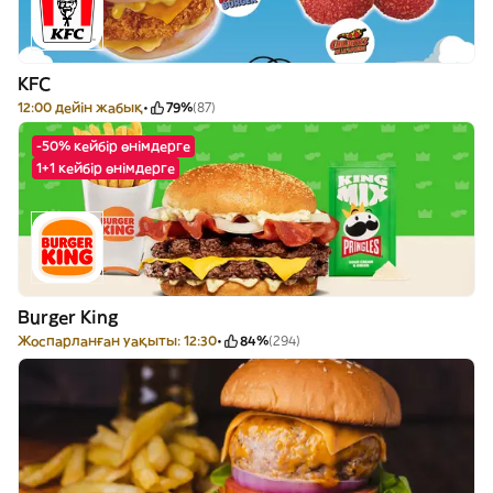
KFC
12:00 дейін жабық
79%
(87)
-50% кейбір өнімдерге
1+1 кейбір өнімдерге
Burger King
Жоспарланған уақыты: 12:30
84%
(294)