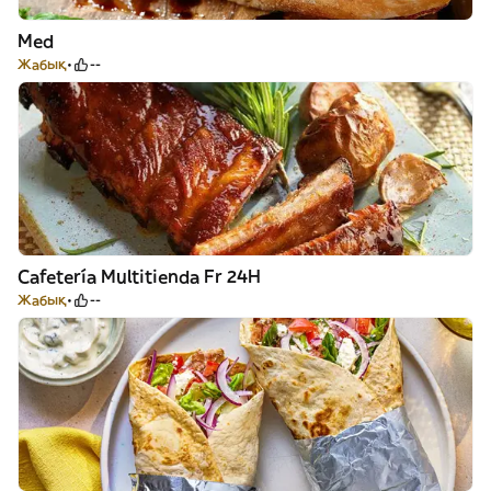
Med
Жабық
--
Cafetería Multitienda Fr 24H
Жабық
--