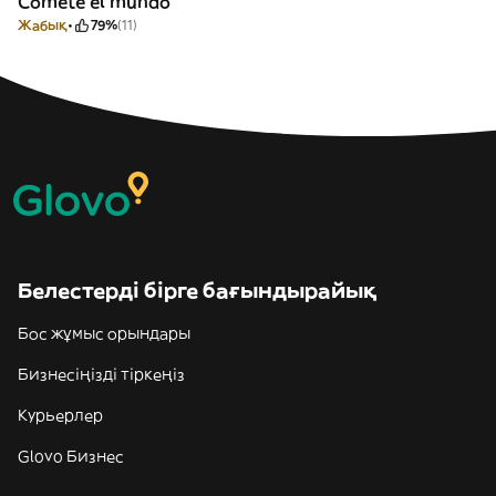
Comete el mundo
Жабық
79%
(11)
Белестерді бірге бағындырайық
Бос жұмыс орындары
Бизнесіңізді тіркеңіз
Курьерлер
Glovo Бизнес