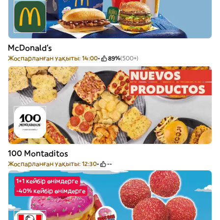
McDonald's
Жоспарланған уақыты: 14:00
89%
(500+)
100 Montaditos
Жоспарланған уақыты: 12:30
--
1+1 кейбір өнімдерге
-40% кейбір өнімдерге