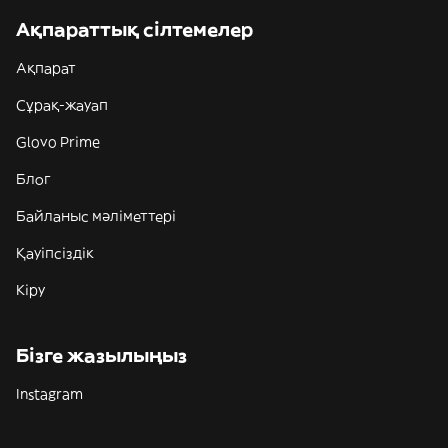
Ақпараттық сілтемелер
Ақпарат
Сұрақ-жауап
Glovo Prime
Блог
Байланыс мәліметтері
Қауіпсіздік
Кіру
Бізге жазылыңыз
Instagram