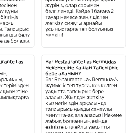
месінен
жүріңіз, олар сарымен
зу құны
белгіленеді. Кейде 1 бағаға 2
ілгіңіз
тауар немесе жеңілдікпен
оғарғы
жеткізу сияқты арнайы
ы. Тапсырыс
ұсыныстарға тап болуыңыз
ығынды бөлу
мүмкін!
ге де болады.
urante Las
Bar Restaurante Las Bermudas
мекемесіне қашан тапсырыс
ның
бере аламын?
арламасы,
Bar Restaurante Las Bermudas’s
естерімізден
жұмыс істеп тұрса, кез келген
зу қызметіне
уақытта тапсырыс бере
қшылықтарға
аласыз. Жылдам жеткізу
қызметіміздің арқасында
тапсырысыңызды санаулы
минутта-ақ ала аласыз! Мекеме
жабық болғанның өзінде
өзіңізге ыңғайлы уақытты
таңдап, тапсырысты сол