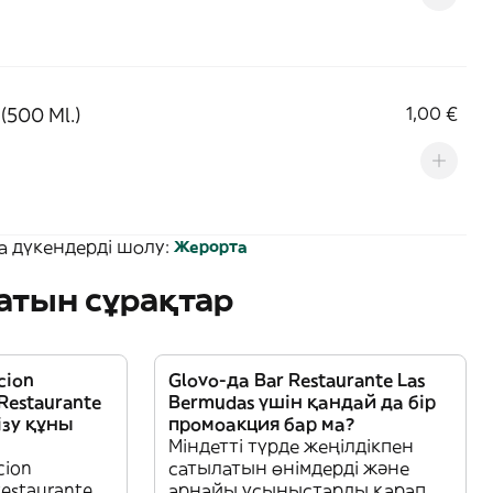
(500 Ml.)
1,00 €
а дүкендерді шолу:
Жерорта
атын сұрақтар
cion
Glovo-да Bar Restaurante Las
Restaurante
Bermudas үшін қандай да бір
ізу құны
промоакция бар ма?
Міндетті түрде жеңілдікпен
cion
сатылатын өнімдерді және
estaurante
арнайы ұсыныстарды қарап