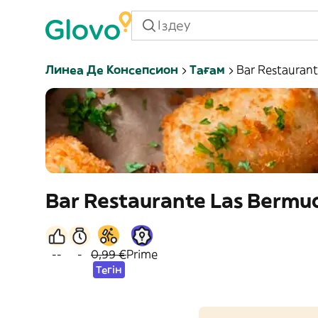
Линеа Де Консепсион
Тағам
Bar Restauran
Bar Restaurante Las Bermu
--
-
0,99 €
Prime
Тегін