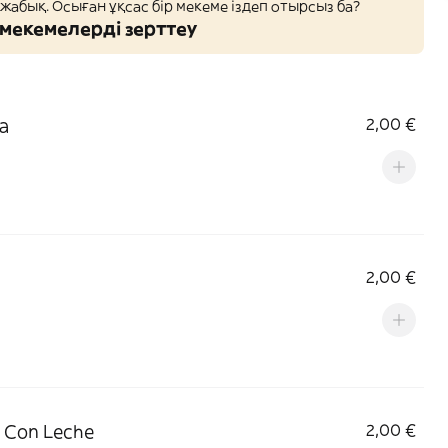
 жабық. Осыған ұқсас бір мекеме іздеп отырсыз ба?
мекемелерді зерттеу
la
2,00 €
2,00 €
 Con Leche
2,00 €