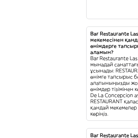
Bar Restaurante La
мекемесінен қан
өнімдерге тапсыр
аламын?
Bar Restaurante La
мынадай санаттағы
ұсынады: RESTAUR
өнімге тапсырыс б
алатыныңызды жо
өнімдер тізімінен кө
De La Concepcion 
RESTAURANT қалас
қандай мекемелер 
көріңіз.
Bar Restaurante La