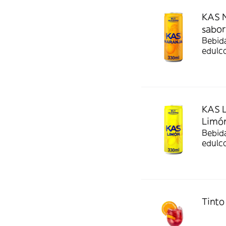
KAS N
sabor
Bebida
edulc
KAS L
Limó
Bebida
edulc
Tinto