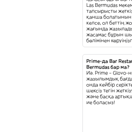
Las Bermudas меке
тапсырысты жеткі
қанша болатынын б
келсе, ол беттің ж
жағында жазылад
жасамас бұрын ш
бөлімінен көруіңіз
Prime-да Bar Resta
Bermudas бар ма?
Иә. Prime – Glovo-
жазылымдық бағд
онда кейбір серікт
шексіз тегін жеткі
және басқа арты
ие боласыз!