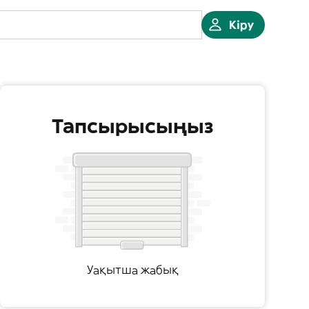
Кіру
Тапсырысыңыз
Уақытша жабық