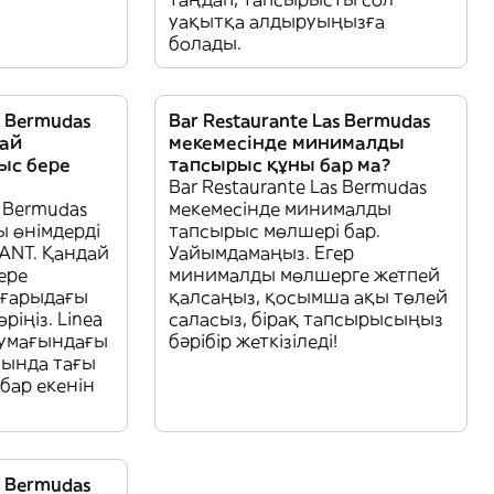
уақытқа алдыруыңызға
болады.
s Bermudas
Bar Restaurante Las Bermudas
дай
мекемесінде минималды
ыс бере
тапсырыс құны бар ма?
Bar Restaurante Las Bermudas
s Bermudas
мекемесінде минималды
 өнімдерді
тапсырыс мөлшері бар.
ANT. Қандай
Уайымдамаңыз. Егер
ере
минималды мөлшерге жетпей
ғарыдағы
қалсаңыз, қосымша ақы төлей
ріңіз. Linea
саласыз, бірақ тапсырысыңыз
аумағындағы
бәрібір жеткізіледі!
ында тағы
бар екенін
s Bermudas