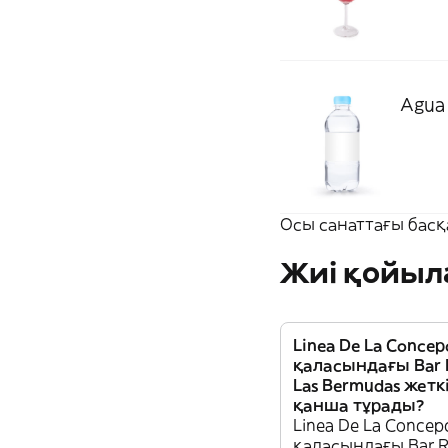
Agua 
Осы санаттағы басқ
Жиі қойыл
Linea De La Concep
қаласындағы Bar 
Las Bermudas жетк
қанша тұрады?
Linea De La Concep
қаласындағы Bar R