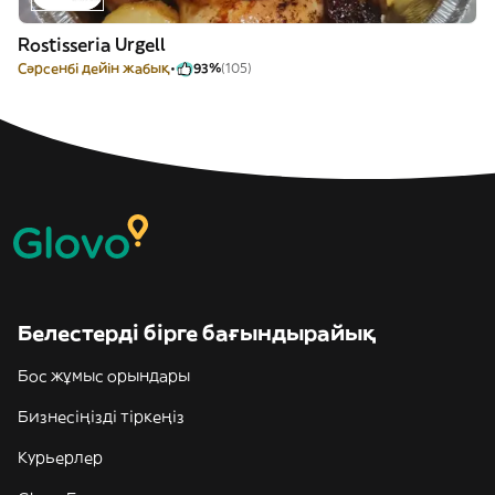
Rostisseria Urgell
Сәрсенбі дейін жабық
93%
(105)
Белестерді бірге бағындырайық
Бос жұмыс орындары
Бизнесіңізді тіркеңіз
Курьерлер