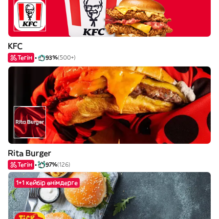
KFC
Тегін
93%
(500+)
Rita Burger
Тегін
97%
(126)
1+1 кейбір өнімдерге