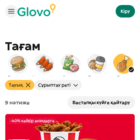
Кіру
Тағам
Бургерлер
Америкалық
Снэктер
Таңғы ас
Тауық
Тауық
Сұрыптау реті
9 нәтиже
Бастапқы күйге қайтару
-40% кейбір өнімдерге