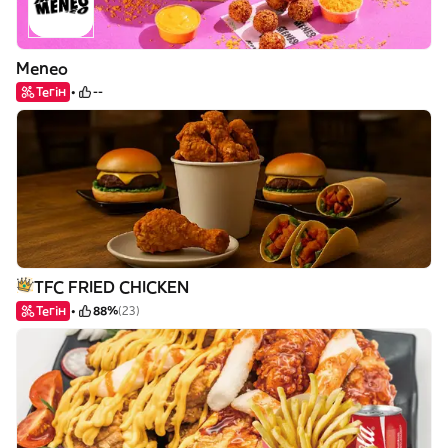
Meneo
Тегін
--
TFC FRIED CHICKEN
Тегін
88%
(23)