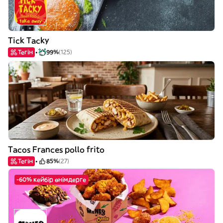
Tick Tacky
Тегін
99%
(125)
Tacos Frances pollo frito
Тегін
85%
(27)
-60% кейбір өнімдерге