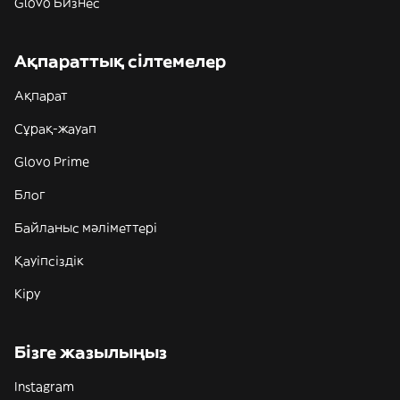
Glovo Бизнес
Ақпараттық сілтемелер
Ақпарат
Сұрақ-жауап
Glovo Prime
Блог
Байланыс мәліметтері
Қауіпсіздік
Кіру
Бізге жазылыңыз
Instagram