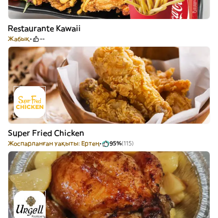
Restaurante Kawaii
Жабық
--
Super Fried Chicken
Жоспарланған уақыты: Ертең
95%
(115)