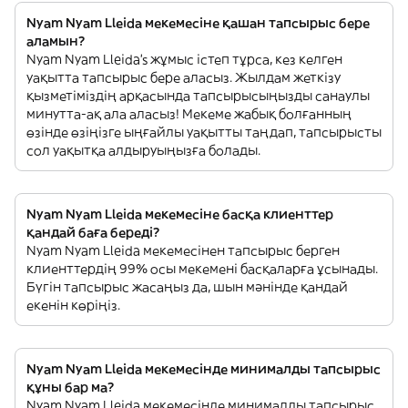
Nyam Nyam Lleida мекемесіне қашан тапсырыс бере
аламын?
Nyam Nyam Lleida’s жұмыс істеп тұрса, кез келген
уақытта тапсырыс бере аласыз. Жылдам жеткізу
қызметіміздің арқасында тапсырысыңызды санаулы
минутта-ақ ала аласыз! Мекеме жабық болғанның
өзінде өзіңізге ыңғайлы уақытты таңдап, тапсырысты
сол уақытқа алдыруыңызға болады.
Nyam Nyam Lleida мекемесіне басқа клиенттер
қандай баға береді?
Nyam Nyam Lleida мекемесінен тапсырыс берген
клиенттердің 99% осы мекемені басқаларға ұсынады.
Бүгін тапсырыс жасаңыз да, шын мәнінде қандай
екенін көріңіз.
Nyam Nyam Lleida мекемесінде минималды тапсырыс
құны бар ма?
Nyam Nyam Lleida мекемесінде минималды тапсырыс