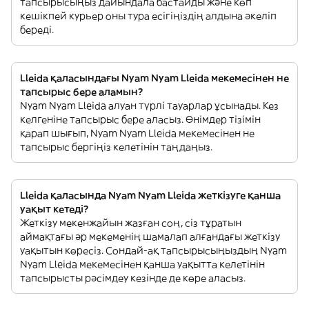
тапсырысыңыз дайындала бастайды және көп
кешікпей курьер оны тура есігіңіздің алдына әкеліп
береді.
Lleida қаласындағы Nyam Nyam Lleida мекемесінен не
тапсырыс бере аламын?
Nyam Nyam Lleida алуан түрлі тауарлар ұсынады. Кез
келгеніне тапсырыс бере аласыз. Өнімдер тізімін
қарап шығып, Nyam Nyam Lleida мекемесінен не
тапсырыс бергіңіз келетінін таңдаңыз.
Lleida қаласында Nyam Nyam Lleida жеткізуге қанша
уақыт кетеді?
Жеткізу мекенжайын жазған соң, сіз тұратын
аймақтағы әр мекеменің шамалап алғандағы жеткізу
уақытын көресіз. Сондай-ақ тапсырысыңыздың Nyam
Nyam Lleida мекемесінен қанша уақытта келетінін
тапсырысты рәсімдеу кезінде де көре аласыз.