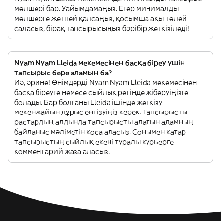
мөлшері бар. Уайымдамаңыз. Егер минималды
мөлшерге жетпей қалсаңыз, қосымша ақы төлей
саласыз, бірақ тапсырысыңыз бәрібір жеткізіледі!
Nyam Nyam Lleida мекемесінен басқа біреу үшін
тапсырыс бере аламын ба?
Иә, әрине! Өнімдерді Nyam Nyam Lleida мекемесінен
басқа біреуге немесе сыйлық ретінде жіберуіңізге
болады. Бар болғаны Lleida ішінде жеткізу
мекенжайын дұрыс енгізуіңіз керек. Тапсырысты
растардың алдында тапсырысты алатын адамның
байланыс мәліметін қоса аласыз. Сонымен қатар
тапсырыстың сыйлық екені туралы курьерге
комментарий жаза аласыз.