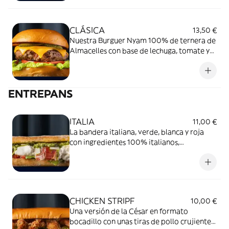
CLÁSICA
13,50 €
Nuestra Burguer Nyam 100% de ternera de
Almacelles con base de lechuga, tomate y
cebolla, pepinillos con vinagre y queso
cheddar. Todo con un pan de bollo de masa
madre
ENTREPANS
ITALIA
11,00 €
La bandera italiana, verde, blanca y roja
con ingredientes 100% italianos,
planchados en un espectacular pan de coca
de Papanbread
CHICKEN STRIPF
10,00 €
Una versión de la César en formato
bocadillo con unas tiras de pollo crujiente