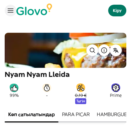
Кіру
Nyam Nyam Lleida
-
99%
0,19 €
Prime
Тегін
Көп сатылатындар
PARA PICAR
HAMBURGUES