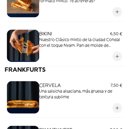
formato mixto. Te atreverás?
BIKINI
6,50 €
Nuestro Clásico mixto de la ciudad Condal
con el toque Nyam. Pan de molde de
verdad, nuestro queso secreto y buen
jamón york.
FRANKFURTS
CERVELA
7,50 €
Una salsicha alsaciana, más gruesa y de
textura sublime