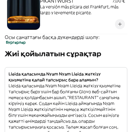
PIKANTWURST
7,00 €
La versión más pícara del Frankfurt, más
largo y levemente picante.
Осы санаттағы басқа дүкендерді шолу:
Бургерлер
Жиі қойылатын сұрақтар
Lleida қаласында Nyam Nyam Lleida жеткізу
қызметіне қалай тапсырыс бере аламын?
Lleida қаласында Nyam Nyam Lleida жеткізу қызметіне
тапсырыс беру үшін бар болғаны Glovo веб-сайтын
немесе қолданбасын ашып, "RESTAURANT" санатына
кіруіңіз керек. Содан кейін Lleida аймағында Nyam
Nyam Lleida жеткізілетінін немесе жеткізілмейтінін
білу үшін мекенжайыңызды енгізесіз. Сосын өзіңізге
қажетті өнімдерді таңдайсыз да, оларды
тапсырысыңызға қосасыз. Төлем жасап болған соң,