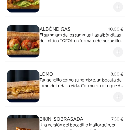
fritas al momento
ALBÓNDIGAS
10,00 €
El summum de los summus. Las albóndigas
del mítico TOFOL en formato de bocadillo.
LOMO
8,00 €
Tan sencillo como su nombre, un bocata de
lomo de toda la vida. Con nuestro toque de
elegancia Nyam.
BIKINI SOBRASADA
7,50 €
Una versión del bocadillo Mallorquín, en