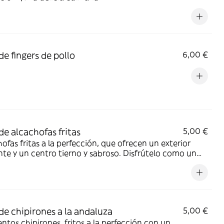
de fingers de pollo
6,00 €
de alcachofas fritas
5,00 €
ofas fritas a la perfección, que ofrecen un exterior
nte y un centro tierno y sabroso. Disfrútelo como un
o aperitivo o guarnición
de chipirones a la andaluza
5,00 €
ntos chipirones, fritos a la perfección con un