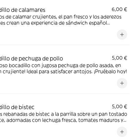
illo de calamares
6,00 €
os de calamar crujientes, el pan fresco y los aderezos
es crean una experiencia de sándwich español
ta
illo de pechuga de pollo
5,00 €
ioso bocadillo con jugosa pechuga de pollo asada, en
 crujiente! Ideal para satisfacer antojos. ¡Pruébalo hoy!
illo de bistec
5,00 €
s rebanadas de bistec a la parrilla sobre un pan tostado
te, adornadas con lechuga fresca, tomates maduros y
picante para una deliciosa experiencia de bocadillo de