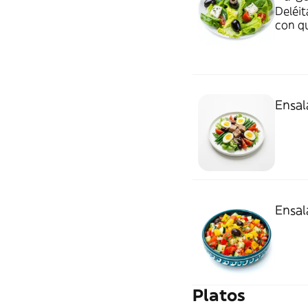
Deléit
con q
mezcl
Ensal
Ensal
Platos