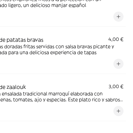
do ligero, un delicioso manjar español
de patatas bravas
4,00 €
s doradas fritas servidas con salsa bravas picante y
a para una deliciosa experiencia de tapas
de zaalouk
3,00 €
 ensalada tradicional marroquí elaborada con
enas, tomates, ajo y especias. Este plato rico y sabroso
rfecto como acompañamiento o para untar