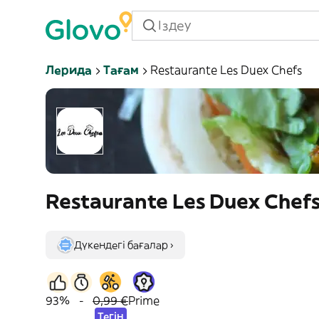
Лерида
Тағам
Restaurante Les Duex Chefs
Restaurante Les Duex Chef
Дүкендегі бағалар ›
93%
-
0,99 €
Prime
Тегін