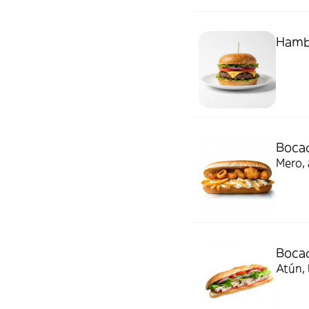
Hamb
Bocad
Mero, 
Bocad
Atún, 