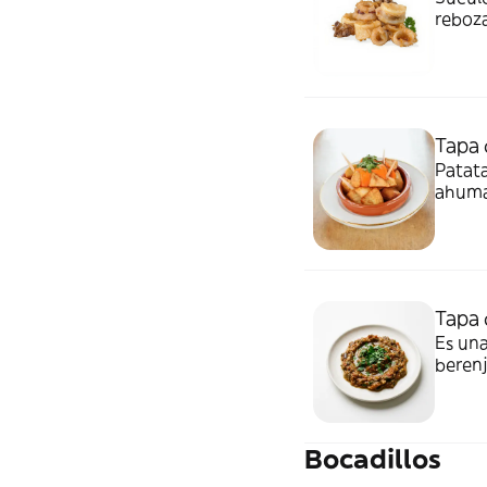
reboza
Tapa 
Patata
ahumad
Tapa 
Es una
berenj
es pe
Bocadillos