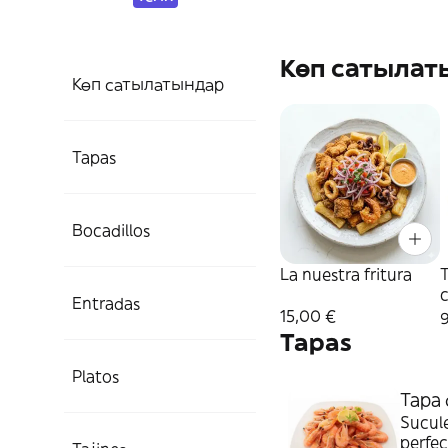
Көп сатылат
Көп сатылатындар
Tapas
Bocadillos
La nuestra fritura
T
c
Entradas
15,00 €
Tapas
Platos
Tapa 
Sucule
perfec