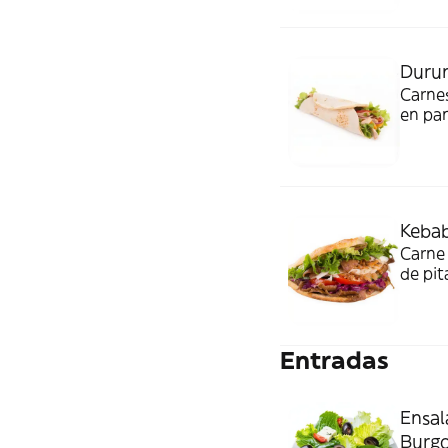
Duru
Carnes
en pan
tradic
Kebab
Carne 
de pit
Entradas
Ensal
Burgo