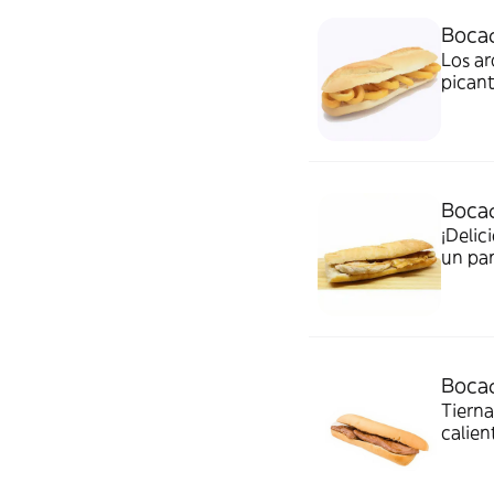
Bocad
Los ar
picant
perfec
Bocad
¡Delic
un pan
Bocad
Tierna
calien
salsa 
bistec