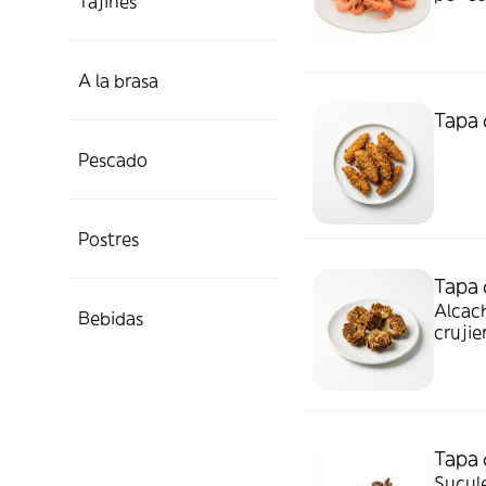
Tajines
A la brasa
Tapa 
Pescado
Postres
Tapa 
Alcach
Bebidas
crujie
sabros
Tapa 
Sucule