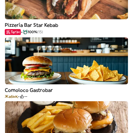
Pizzería Bar Star Kebab
Тегін
100%
(15)
Comoloco Gastrobar
Жабық
--