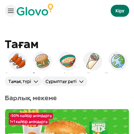
Кіру
Тағам
Америкалық
Бургерлер
Араб
Кәуап
Халықаралық
С
Тамақ түрі
Сұрыптау реті
Барлық мекеме
-50% кейбір өнімдерге
1+1 кейбір өнімдерге