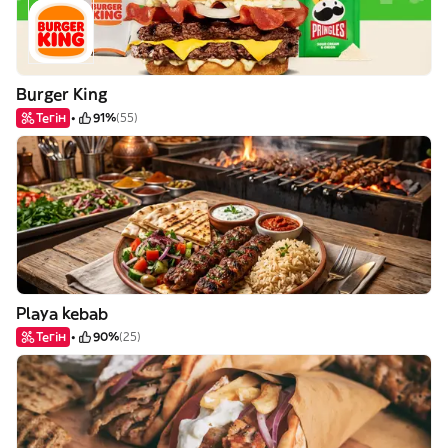
Burger King
Тегін
91%
(55)
Playa kebab
Тегін
90%
(25)