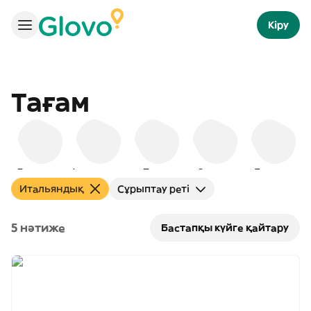
Кіру
Тағам
Бургерлер
Америкалық
Пицца
Снэктер
Таңғы ас
Итальяндық
Сұрыптау реті
5 нәтиже
Бастапқы күйге қайтару