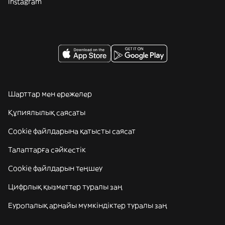
Instagram
Шарттар мен ережелер
Құпиялылық саясаты
Cookie файлдарына қатысты саясат
Талаптарға сәйкестік
Cookie файлдарын теңшеу
Цифрлық қызметтер туралы заң
Еуропалық арнайы мүмкіндіктер туралы заң