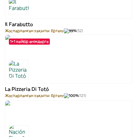
Il Farabutto
Жоспарланған уақыты: Ертең
99%
(52)
1+1 кейбір өнімдерге
La Pizzeria Di Totó
Жоспарланған уақыты: Ертең
100%
(121)