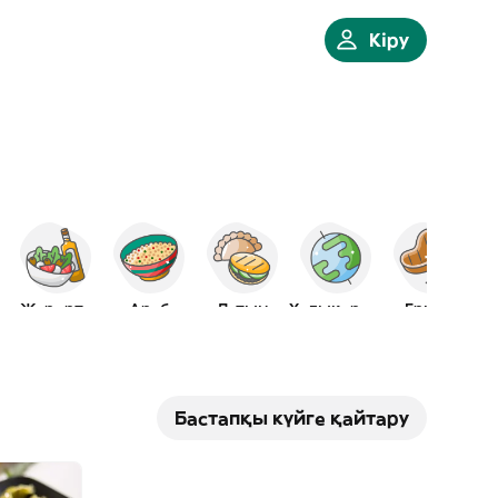
Кіру
вичтер
Жерорта
Араб
Латын
Халықаралық
Гриль
Бастапқы күйге қайтару