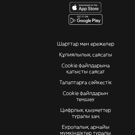
Шарттар мен ережелер
Құпиялылық саясаты
Cookie файлдарына
қатысты саясат
Талаптарға сәйкестік
Cookie файлдарын
теңшеу
Цифрлық қызметтер
туралы заң
Еуропалық арнайы
мүмкіндіктер туралы