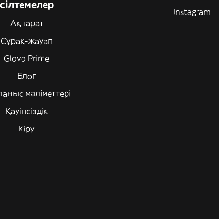
сілтемелер
Instagram
Ақпарат
Сұрақ-жауап
Glovo Prime
Блог
ланыс мәліметтері
Қауіпсіздік
Кіру