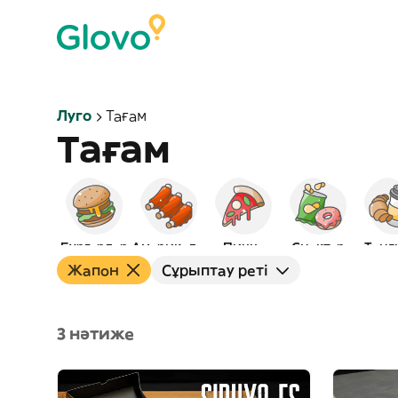
Луго
Тағам
Тағам
Бургерлер
Америкалық
Пицца
Снэктер
Таңғ
Жапон
Сұрыптау реті
3 нәтиже