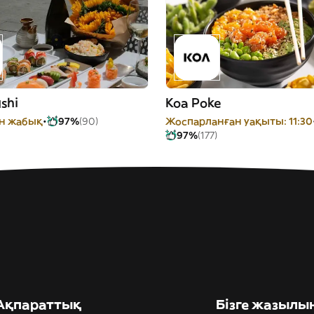
shi
Koa Poke
ін жабық
97%
(90)
Жоспарланған уақыты: 11:30
97%
(177)
Ақпараттық
Бізге жазылы