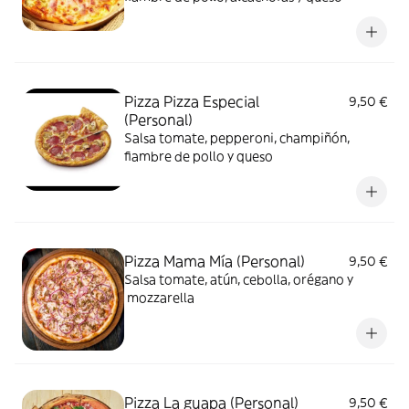
Pizza Pizza Especial
9,50 €
(Personal)
Salsa tomate, pepperoni, champiñón,
fiambre de pollo y queso
Pizza Mama Mía (Personal)
9,50 €
Salsa tomate, atún, cebolla, orégano y
mozzarella
Pizza La guapa (Personal)
9,50 €