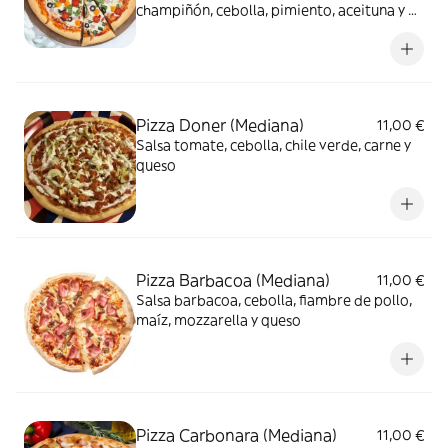
champiñón, cebolla, pimiento, aceituna y
queso
Pizza Doner (Mediana)
11,00 €
Salsa tomate, cebolla, chile verde, carne y
queso
Pizza Barbacoa (Mediana)
11,00 €
Salsa barbacoa, cebolla, fiambre de pollo,
maíz, mozzarella y queso
Pizza Carbonara (Mediana)
11,00 €