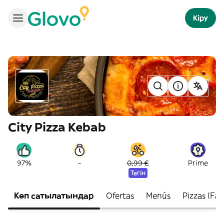
Кіру
City Pizza Kebab
-
97%
0,99 €
Prime
Тегін
Көп сатылатындар
Ofertas
Menús
Pizzas (Fam