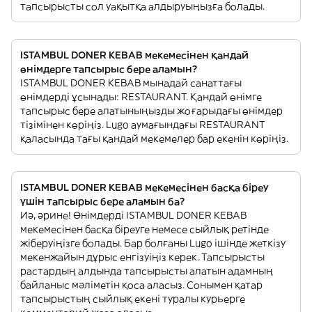
тапсырысты сол уақытқа алдыруыңызға болады.
ISTAMBUL DONER KEBAB мекемесінен қандай
өнімдерге тапсырыс бере аламын?
ISTAMBUL DONER KEBAB мынадай санаттағы
өнімдерді ұсынады: RESTAURANT. Қандай өнімге
тапсырыс бере алатыныңызды жоғарыдағы өнімдер
тізімінен көріңіз. Lugo аумағындағы RESTAURANT
қаласында тағы қандай мекемелер бар екенін көріңіз.
ISTAMBUL DONER KEBAB мекемесінен басқа біреу
үшін тапсырыс бере аламын ба?
Иә, әрине! Өнімдерді ISTAMBUL DONER KEBAB
мекемесінен басқа біреуге немесе сыйлық ретінде
жіберуіңізге болады. Бар болғаны Lugo ішінде жеткізу
мекенжайын дұрыс енгізуіңіз керек. Тапсырысты
растардың алдында тапсырысты алатын адамның
байланыс мәліметін қоса аласыз. Сонымен қатар
тапсырыстың сыйлық екені туралы курьерге