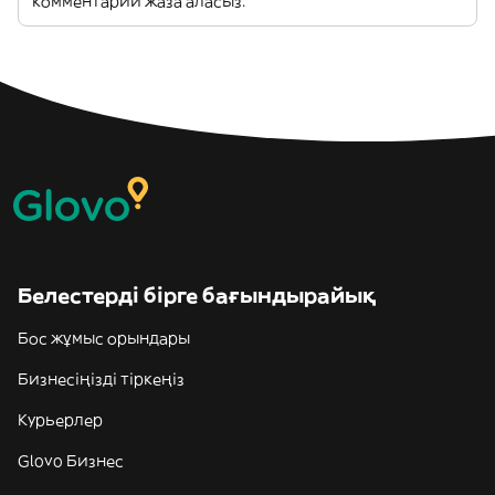
комментарий жаза аласыз.
Белестерді бірге бағындырайық
Бос жұмыс орындары
Бизнесіңізді тіркеңіз
Курьерлер
Glovo Бизнес