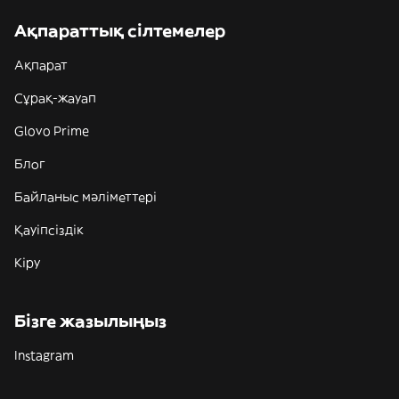
Ақпараттық сілтемелер
Ақпарат
Сұрақ-жауап
Glovo Prime
Блог
Байланыс мәліметтері
Қауіпсіздік
Кіру
Бізге жазылыңыз
Instagram