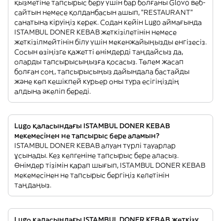
қызметіне тапсырыс беру үшін бар болғаны Glovo веб-
сайтын немесе қолданбасын ашып, "RESTAURANT"
санатына кіруіңіз керек. Содан кейін Lugo аймағында
ISTAMBUL DONER KEBAB жеткізілетінін немесе
жеткізілмейтінін білу үшін мекенжайыңызды енгізесіз.
Сосын өзіңізге қажетті өнімдерді таңдайсыз да,
оларды тапсырысыңызға қосасыз. Төлем жасап
болған соң, тапсырысыңыз дайындала бастайды
және көп кешікпей курьер оны тура есігіңіздің
алдына әкеліп береді.
Lugo қаласындағы ISTAMBUL DONER KEBAB
мекемесінен не тапсырыс бере аламын?
ISTAMBUL DONER KEBAB алуан түрлі тауарлар
ұсынады. Кез келгеніне тапсырыс бере аласыз.
Өнімдер тізімін қарап шығып, ISTAMBUL DONER KEBAB
мекемесінен не тапсырыс бергіңіз келетінін
таңдаңыз.
Lugo қаласындағы ISTAMBUL DONER KEBAB жеткізу