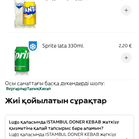
Sprite lata 330ml.
2,20 €
Осы санаттағы басқа дүкендерді шолу:
Бургерлер
Тауық
Кәуап
Жиі қойылатын сұрақтар
Lugo қаласында ISTAMBUL DONER KEBAB жеткізу
қызметіне қалай тапсырыс бере аламын?
Lugo қаласында ISTAMBUL DONER KEBAB жеткізу