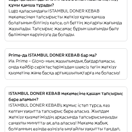
құны қанша тұрады?
Lugo қаласындағы ISTAMBUL DONER KEBAB
мекемесінен тапсырысты жеткізу құны қанша
болатынын білгіңіз келсе, ол беттің жоғарғы жағында
жазылады. Тапсырыс жасамас бұрын шығынды бөлу
бөлімінен көруіңізге де болады.
Prime-да ISTAMBUL DONER KEBAB бар ма?
Иә. Prime – Glovo-ның жазылымдық бағдарламасы,
онда кейбір серіктестерімізден шексіз тегін жеткізу
қызметіне және басқа артықшылықтарға ие боласыз!
ISTAMBUL DONER KEBAB мекемесіне қашан тапсырыс
бере аламын?
ISTAMBUL DONER KEBAB’s жұмыс істеп тұрса, кез
келген уақытта тапсырыс бере аласыз. Жылдам
жеткізу қызметіміздің арқасында тапсырысыңызды
санаулы минутта-ақ ала аласыз! Мекеме жабық
болғанның өзінде өзіңізге ыңғайлы уақытты таңдап,