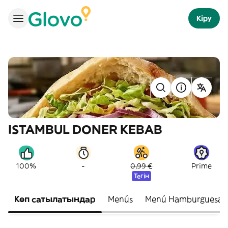
Кіру
ISTAMBUL DONER KEBAB
-
100%
0,99 €
Prime
Тегін
Көп сатылатындар
Menús
Menú Hamburguesas