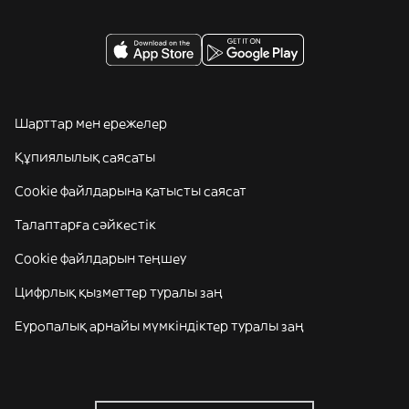
Шарттар мен ережелер
Құпиялылық саясаты
Cookie файлдарына қатысты саясат
Талаптарға сәйкестік
Cookie файлдарын теңшеу
Цифрлық қызметтер туралы заң
Еуропалық арнайы мүмкіндіктер туралы заң