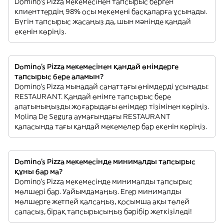
Domino's Pizza мекемесінен тапсырыс берген
клиенттердің 98% осы мекемені басқаларға ұсынады.
Бүгін тапсырыс жасаңыз да, шын мәнінде қандай
екенін көріңіз.
Domino's Pizza мекемесінен қандай өнімдерге
тапсырыс бере аламын?
Domino's Pizza мынадай санаттағы өнімдерді ұсынады:
RESTAURANT. Қандай өнімге тапсырыс бере
алатыныңызды жоғарыдағы өнімдер тізімінен көріңіз.
Molina De Segura аумағындағы RESTAURANT
қаласында тағы қандай мекемелер бар екенін көріңіз.
Domino's Pizza мекемесінде минималды тапсырыс
құны бар ма?
Domino's Pizza мекемесінде минималды тапсырыс
мөлшері бар. Уайымдамаңыз. Егер минималды
мөлшерге жетпей қалсаңыз, қосымша ақы төлей
саласыз, бірақ тапсырысыңыз бәрібір жеткізіледі!