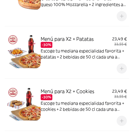
queso 100% Mozzarella + 2 ingredientes a
elegir entre: York, Bacon, Bacon Crispy,
Carne de vacuno, Pollo a la parrilla,
Pepperoni, Atún,Champiñón, Cebolla,
Cebolla Caramelizada, Pimiento verde,
Maiz, Aceitunas negras
Menú para X2 + Patatas
23,49 €
33,55 €
-30%
Escoge tu mediana especialidad favorita +
patatas + 2 bebidas de 50 cl cada una a
elegir entre Coca Cola, Coca Cola Zero,
Fanta de naranja, Fuze tea o Aquarius de
limón. Tu CocaCola con premio
Menú para X2 + Cookies
23,49 €
33,55 €
-30%
Escoge tu mediana especialidad favorita +
cookies + 2 bebidas de 50 cl cada una a
elegir entre Coca Cola, Coca Cola Zero,
Fanta de naranja, Fuze tea o Aquarius de
limón. Tu CocaCola con premio