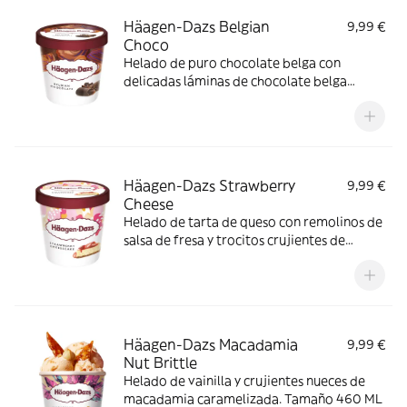
Häagen-Dazs Belgian
9,99 €
Choco
Helado de puro chocolate belga con
delicadas láminas de chocolate belga
negro. Tamaño 460 ML
Häagen-Dazs Strawberry
9,99 €
Cheese
Helado de tarta de queso con remolinos de
salsa de fresa y trocitos crujientes de
galleta. Tamaño 460 ML
Häagen-Dazs Macadamia
9,99 €
Nut Brittle
Helado de vainilla y crujientes nueces de
macadamia caramelizada. Tamaño 460 ML