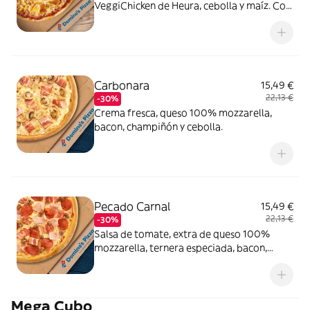
VeggiChicken de Heura, cebolla y maíz. Con
masa veggi Thin Crust.
Carbonara
15,49 €
22,13 €
-30%
Crema fresca, queso 100% mozzarella,
bacon, champiñón y cebolla.
Pecado Carnal
15,49 €
22,13 €
-30%
Salsa de tomate, extra de queso 100%
mozzarella, ternera especiada, bacon,
pepperoni y york.
Mega Cubo