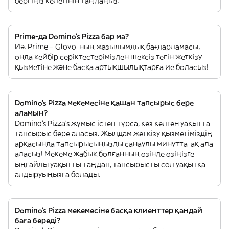
бергіңіз келетінін таңдаңыз.
Prime-да Domino's Pizza бар ма?
Иә. Prime – Glovo-ның жазылымдық бағдарламасы,
онда кейбір серіктестерімізден шексіз тегін жеткізу
қызметіне және басқа артықшылықтарға ие боласыз!
Domino's Pizza мекемесіне қашан тапсырыс бере
аламын?
Domino's Pizza’s жұмыс істеп тұрса, кез келген уақытта
тапсырыс бере аласыз. Жылдам жеткізу қызметіміздің
арқасында тапсырысыңызды санаулы минутта-ақ ала
аласыз! Мекеме жабық болғанның өзінде өзіңізге
ыңғайлы уақытты таңдап, тапсырысты сол уақытқа
алдыруыңызға болады.
Domino's Pizza мекемесіне басқа клиенттер қандай
баға береді?