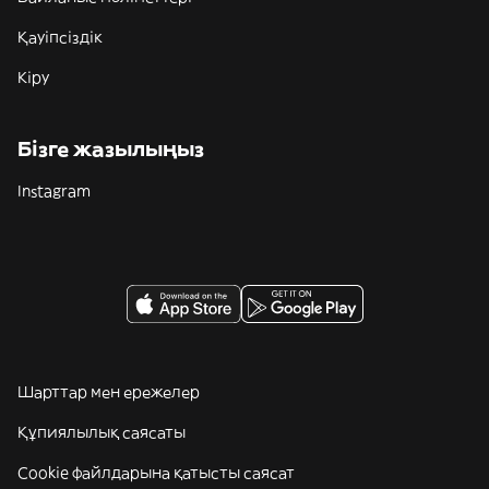
Қауіпсіздік
Кіру
Бізге жазылыңыз
Instagram
Шарттар мен ережелер
Құпиялылық саясаты
Cookie файлдарына қатысты саясат