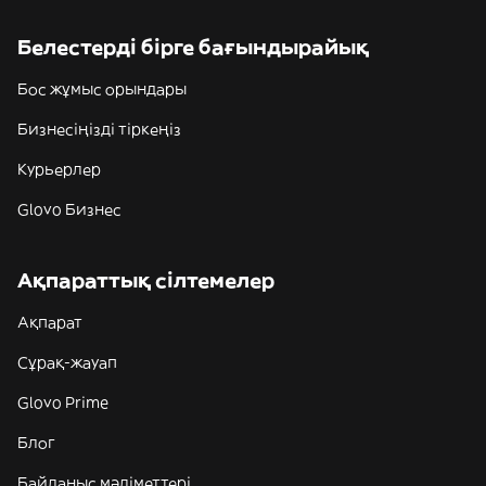
Белестерді бірге бағындырайық
Бос жұмыс орындары
Бизнесіңізді тіркеңіз
Курьерлер
Glovo Бизнес
Ақпараттық сілтемелер
Ақпарат
Сұрақ-жауап
Glovo Prime
Блог
Байланыс мәліметтері