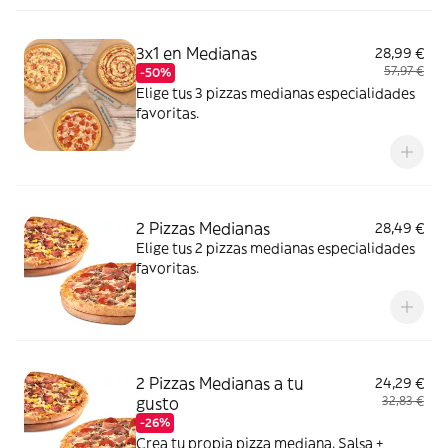
pollo marinadas (18 unidades)
3x1 en Medianas
28,99 €
57,97 €
-50%
Elige tus 3 pizzas medianas especialidades
favoritas.
2 Pizzas Medianas
28,49 €
Elige tus 2 pizzas medianas especialidades
favoritas.
2 Pizzas Medianas a tu
24,29 €
gusto
32,83 €
-26%
Crea tu propia pizza mediana. Salsa +