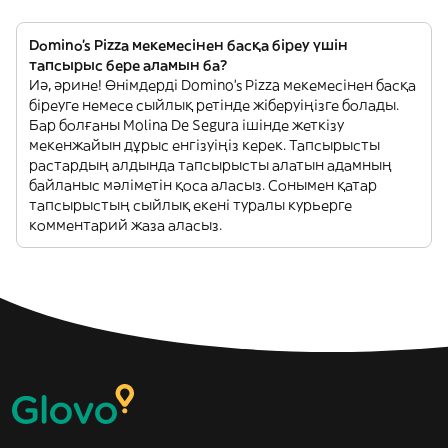
Domino's Pizza мекемесінен басқа біреу үшін
тапсырыс бере аламын ба?
Иә, әрине! Өнімдерді Domino's Pizza мекемесінен басқа
біреуге немесе сыйлық ретінде жіберуіңізге болады.
Бар болғаны Molina De Segura ішінде жеткізу
мекенжайын дұрыс енгізуіңіз керек. Тапсырысты
растардың алдында тапсырысты алатын адамның
байланыс мәліметін қоса аласыз. Сонымен қатар
тапсырыстың сыйлық екені туралы курьерге
комментарий жаза аласыз.