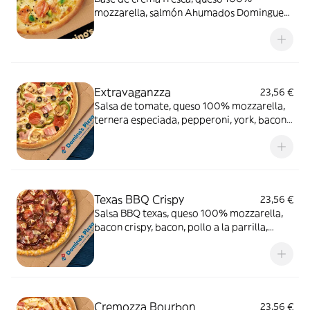
mozzarella, salmón Ahumados Dominguez
en lonchas, aguacate, eneldo y sésamo
negro.
Extravaganzza
23,56 €
Salsa de tomate, queso 100% mozzarella,
ternera especiada, pepperoni, york, bacon,
cebolla, pimiento verde, champiñón y
aceitunas negras.
Texas BBQ Crispy
23,56 €
Salsa BBQ texas, queso 100% mozzarella,
bacon crispy, bacon, pollo a la parrilla,
carne de vacuno, queso cheddar en el
borde y salsa
Cremozza Bourbon
23,56 €