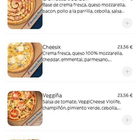
Base de crema fresca, queso mozzarella,
bacon, pollo a la parrilla, cebolla, salsa
Bourbon (0% alcohol)
Cheesix
23,56 €
Crema fresca, queso 100% mozzarella,
cheddar, emmental, parmesano,
gorgonzola, queso de cabra
Veggiña
23,56 €
Salsa de tomate, VeggiCheese Violife,
champiñón, pimiento verde, cebolla,
aceitunas negras y tomate natural. Con
masa veggi Thin Crust.