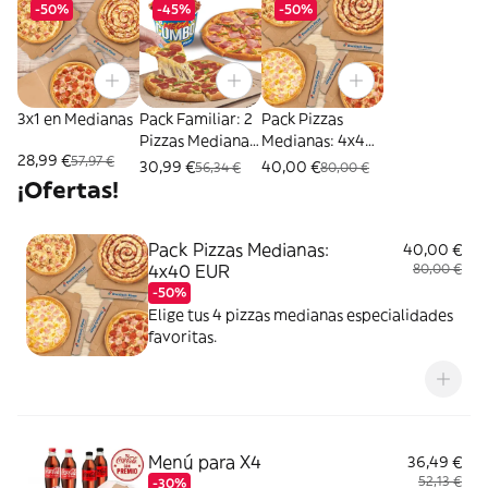
-50%
-45%
-50%
3x1 en Medianas
Pack Familiar: 2
Pack Pizzas
Pizzas Medianas
Medianas: 4x40
28,99 €
57,97 €
+ Mega Cubo
EUR
30,99 €
40,00 €
56,34 €
80,00 €
¡Ofertas!
Pack Pizzas Medianas:
40,00 €
4x40 EUR
80,00 €
-50%
Elige tus 4 pizzas medianas especialidades
favoritas.
Menú para X4
36,49 €
52,13 €
-30%