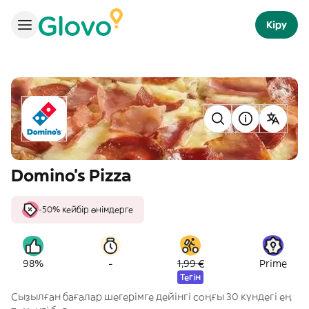
Кіру
Domino's Pizza
-50% кейбір өнімдерге
-
98%
1,99 €
Prime
Тегін
Сызылған бағалар шегерімге дейінгі соңғы 30 күндегі ең