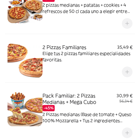
2 pizzas medianas + patatas + cookies + 4
refrescos de 50 cl cada uno a elegir entre
Coca Cola, Coca Cola Zero, Fanta de
naranja, Fuze tea o Aquarius de limón. Tu
CocaCola con premio
2 Pizzas Familiares
35,49 €
Elige tus 2 pizzas familiares especialidades
favoritas.
Pack Familiar: 2 Pizzas
30,99 €
Medianas + Mega Cubo
56,34 €
-45%
2 Pizzas medianas (Base de tomate + Queso
100% Mozzarella + Tus 2 ingredientes
favoritos) + 1 Mega Cubo de pollo (17
unidades: 5 piezas de Strippers, 6 piezas de
Kickers y 6 piezas de Nuggets.) o Alitas de