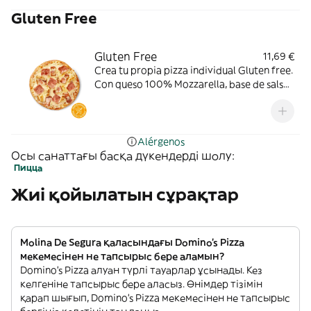
Gluten Free
Gluten Free
11,69 €
Crea tu propia pizza individual Gluten free.
Con queso 100% Mozzarella, base de salsa
de tomate. Toppings: pollo a la parrilla,
bacon o york.
Alérgenos
Осы санаттағы басқа дүкендерді шолу:
Пицца
Жиі қойылатын сұрақтар
Molina De Segura қаласындағы Domino's Pizza
мекемесінен не тапсырыс бере аламын?
Domino's Pizza алуан түрлі тауарлар ұсынады. Кез
келгеніне тапсырыс бере аласыз. Өнімдер тізімін
қарап шығып, Domino's Pizza мекемесінен не тапсырыс