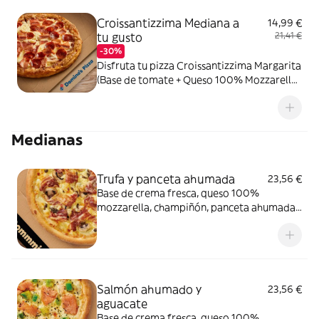
Croissantizzima Mediana a
14,99 €
tu gusto
21,41 €
-30%
Disfruta tu pizza Croissantizzima Margarita
(Base de tomate + Queso 100% Mozzarella)
+ Tus 2 ingredientes favoritos
Medianas
Trufa y panceta ahumada
23,56 €
Base de crema fresca, queso 100%
mozzarella, champiñón, panceta ahumada
y salsa de trufa negra.
Salmón ahumado y
23,56 €
aguacate
Base de crema fresca, queso 100%