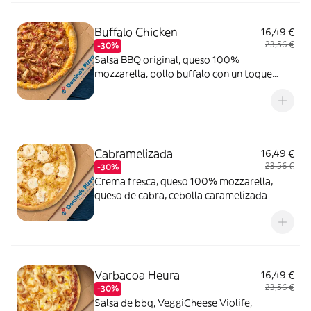
Buffalo Chicken
16,49 €
23,56 €
-30%
Salsa BBQ original, queso 100%
mozzarella, pollo buffalo con un toque
picante, bacon crispy, cebolla caramelizada
y queso
Cabramelizada
16,49 €
23,56 €
-30%
Crema fresca, queso 100% mozzarella,
queso de cabra, cebolla caramelizada
Varbacoa Heura
16,49 €
23,56 €
-30%
Salsa de bbq, VeggiCheese Violife,