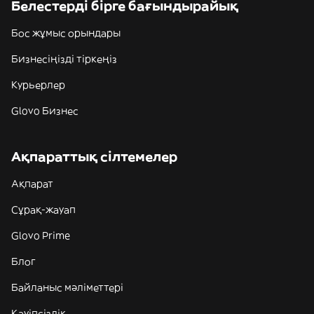
Белестерді бірге бағындырайық
Бос жұмыс орындары
Бизнесіңізді тіркеңіз
Курьерлер
Glovo Бизнес
Ақпараттық сілтемелер
Ақпарат
Сұрақ-жауап
Glovo Prime
Блог
Байланыс мәліметтері
Қауіпсіздік