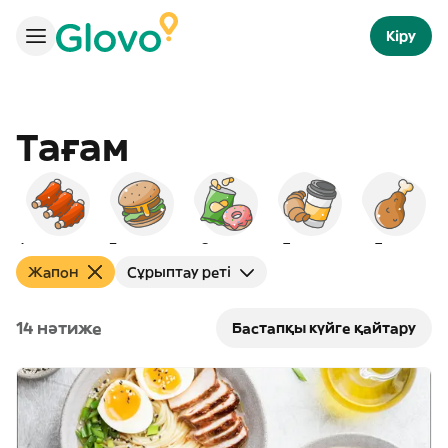
Кіру
Тағам
Америкалық
Бургерлер
Снэктер
Таңғы ас
Тауық
Жапон
Сұрыптау реті
14 нәтиже
Бастапқы күйге қайтару