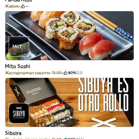
Жабық
--
Mito Sushi
Жоспарланған уақыты: 13:00
90%
(23)
Sibuya