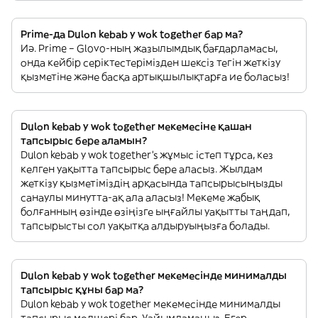
Prime-да Dulon kebab y wok together бар ма?
Иә. Prime – Glovo-ның жазылымдық бағдарламасы,
онда кейбір серіктестерімізден шексіз тегін жеткізу
қызметіне және басқа артықшылықтарға ие боласыз!
Dulon kebab y wok together мекемесіне қашан
тапсырыс бере аламын?
Dulon kebab y wok together’s жұмыс істеп тұрса, кез
келген уақытта тапсырыс бере аласыз. Жылдам
жеткізу қызметіміздің арқасында тапсырысыңызды
санаулы минутта-ақ ала аласыз! Мекеме жабық
болғанның өзінде өзіңізге ыңғайлы уақытты таңдап,
тапсырысты сол уақытқа алдыруыңызға болады.
Dulon kebab y wok together мекемесінде минималды
тапсырыс құны бар ма?
Dulon kebab y wok together мекемесінде минималды