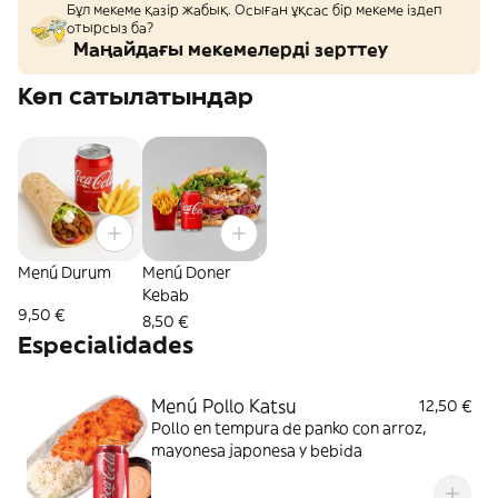
Бұл мекеме қазір жабық. Осыған ұқсас бір мекеме іздеп
отырсыз ба?
Маңайдағы мекемелерді зерттеу
Көп сатылатындар
Menú Durum
Menú Doner
Kebab
9,50 €
8,50 €
Especialidades
Menú Pollo Katsu
12,50 €
Pollo en tempura de panko con arroz,
mayonesa japonesa y bebida