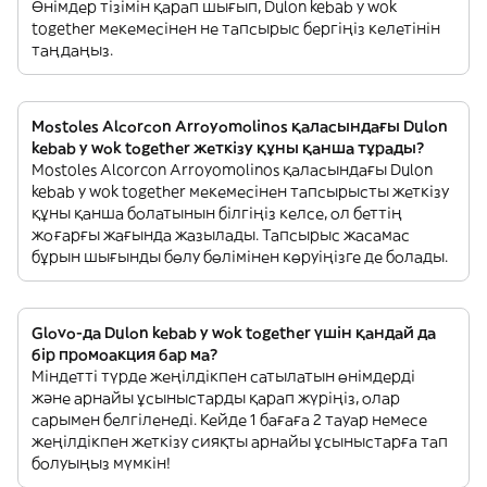
Өнімдер тізімін қарап шығып, Dulon kebab y wok
together мекемесінен не тапсырыс бергіңіз келетінін
таңдаңыз.
Mostoles Alcorcon Arroyomolinos қаласындағы Dulon
kebab y wok together жеткізу құны қанша тұрады?
Mostoles Alcorcon Arroyomolinos қаласындағы Dulon
kebab y wok together мекемесінен тапсырысты жеткізу
құны қанша болатынын білгіңіз келсе, ол беттің
жоғарғы жағында жазылады. Тапсырыс жасамас
бұрын шығынды бөлу бөлімінен көруіңізге де болады.
Glovo-да Dulon kebab y wok together үшін қандай да
бір промоакция бар ма?
Міндетті түрде жеңілдікпен сатылатын өнімдерді
және арнайы ұсыныстарды қарап жүріңіз, олар
сарымен белгіленеді. Кейде 1 бағаға 2 тауар немесе
жеңілдікпен жеткізу сияқты арнайы ұсыныстарға тап
болуыңыз мүмкін!