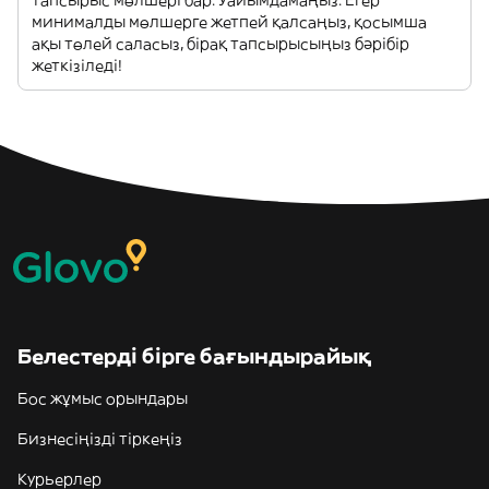
тапсырыс мөлшері бар. Уайымдамаңыз. Егер
минималды мөлшерге жетпей қалсаңыз, қосымша
ақы төлей саласыз, бірақ тапсырысыңыз бәрібір
жеткізіледі!
Белестерді бірге бағындырайық
Бос жұмыс орындары
Бизнесіңізді тіркеңіз
Курьерлер