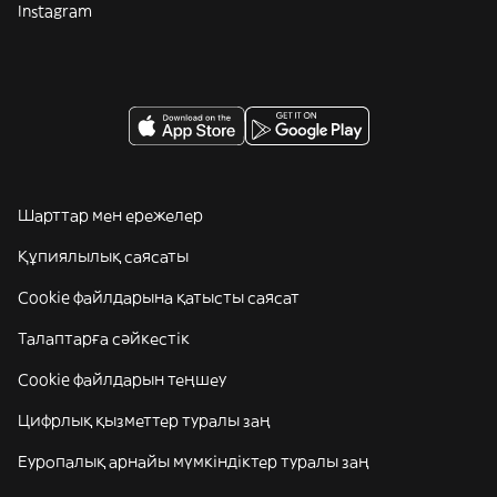
Instagram
Шарттар мен ережелер
Құпиялылық саясаты
Cookie файлдарына қатысты саясат
Талаптарға сәйкестік
Cookie файлдарын теңшеу
Цифрлық қызметтер туралы заң
Еуропалық арнайы мүмкіндіктер туралы заң