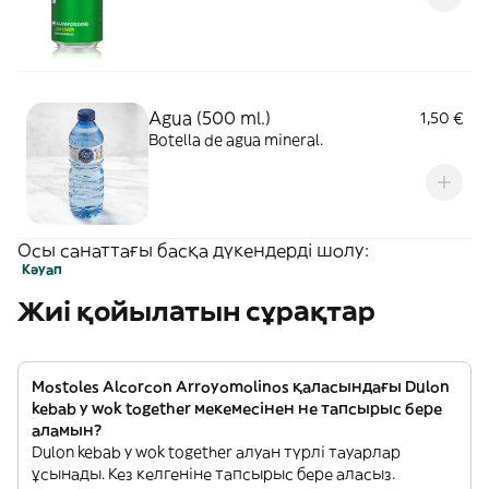
Agua (500 ml.)
1,50 €
Botella de agua mineral.
Осы санаттағы басқа дүкендерді шолу:
Кәуап
Жиі қойылатын сұрақтар
Mostoles Alcorcon Arroyomolinos қаласындағы Dulon
kebab y wok together мекемесінен не тапсырыс бере
аламын?
Dulon kebab y wok together алуан түрлі тауарлар
ұсынады. Кез келгеніне тапсырыс бере аласыз.