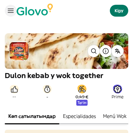
Кіру
Dulon kebab y wok together
-
--
0,49 €
Prime
Тегін
Көп сатылатындар
Especialidades
Menú Wok