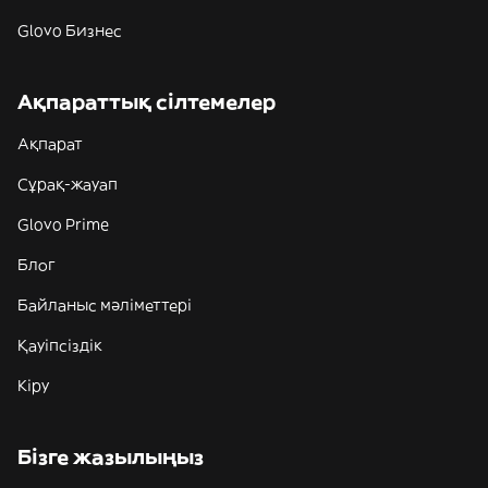
Glovo Бизнес
Ақпараттық сілтемелер
Ақпарат
Сұрақ-жауап
Glovo Prime
Блог
Байланыс мәліметтері
Қауіпсіздік
Кіру
Бізге жазылыңыз