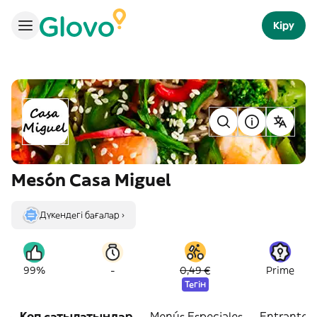
Кіру
Mesón Casa Miguel
Дүкендегі бағалар ›
-
99%
0,49 €
Prime
Тегін
Көп сатылатындар
Menús Especiales
Entrantes 