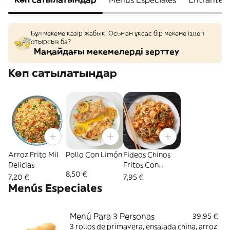
Бұл мекеме қазір жабық. Осыған ұқсас бір мекеме іздеп
отырсыз ба?
Маңайдағы мекемелерді зерттеу
Көп сатылатындар
Arroz Frito Mil
Pollo Con Limón
Fideos Chinos
Delicias
Fritos Con
8,50 €
Gambas
7,20 €
7,95 €
Menús Especiales
Menú Para 3 Personas
39,95 €
3 rollos de primavera, ensalada china, arroz