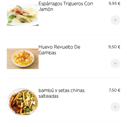
Espárragos Trigueros Con
9,95 €
Jamón
Huevo Revuelto De
9,50 €
Gambas
bambú y setas chinas
7,50 €
salteadas