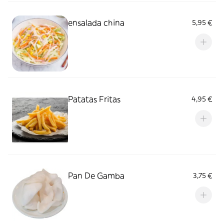
ensalada china
5,95 €
Patatas Fritas
4,95 €
Pan De Gamba
3,75 €