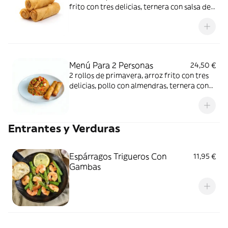
frito con tres delicias, ternera con salsa de
ostras, cerdo agridulce y pollo con
almendras
Menú Para 2 Personas
24,50 €
2 rollos de primavera, arroz frito con tres
delicias, pollo con almendras, ternera con
salsa de ostras
Entrantes y Verduras
Espárragos Trigueros Con
11,95 €
Gambas