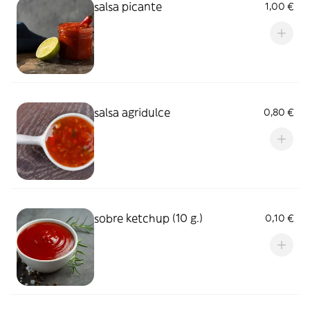
salsa picante
1,00 €
salsa agridulce
0,80 €
sobre ketchup (10 g.)
0,10 €