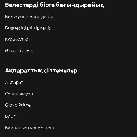
Белестерді бірге бағындырайық
Бос жұмыс орындары
Бизнесіңізді тіркеңіз
Курьерлер
Glovo Бизнес
Ақпараттық сілтемелер
Ақпарат
Сұрақ-жауап
Glovo Prime
Блог
Байланыс мәліметтері