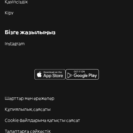
Қауіпсіздік
Кіру
Бізге жазылыңыз
Instagram
Шарттар мен ережелер
Құпиялылық саясаты
Cookie файлдарына қатысты саясат
Талаптарға сәйкестік