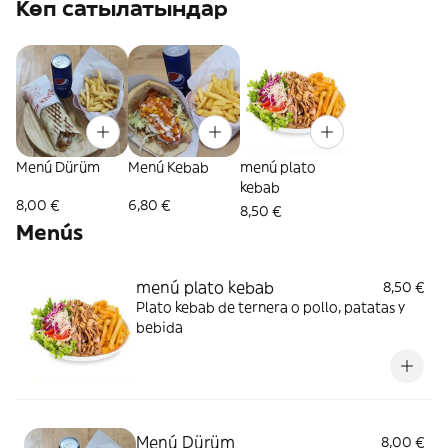
Көп сатылатындар
Menú Dürüm
Menú Kebab
menú plato
kebab
8,00 €
6,80 €
8,50 €
Menús
menú plato kebab
8,50 €
Plato kebab de ternera o pollo, patatas y
bebida
Menú Dürüm
8,00 €