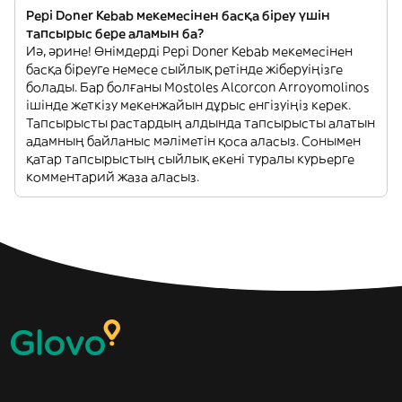
Pepi Doner Kebab мекемесінен басқа біреу үшін
тапсырыс бере аламын ба?
Иә, әрине! Өнімдерді Pepi Doner Kebab мекемесінен
басқа біреуге немесе сыйлық ретінде жіберуіңізге
болады. Бар болғаны Mostoles Alcorcon Arroyomolinos
ішінде жеткізу мекенжайын дұрыс енгізуіңіз керек.
Тапсырысты растардың алдында тапсырысты алатын
адамның байланыс мәліметін қоса аласыз. Сонымен
қатар тапсырыстың сыйлық екені туралы курьерге
комментарий жаза аласыз.