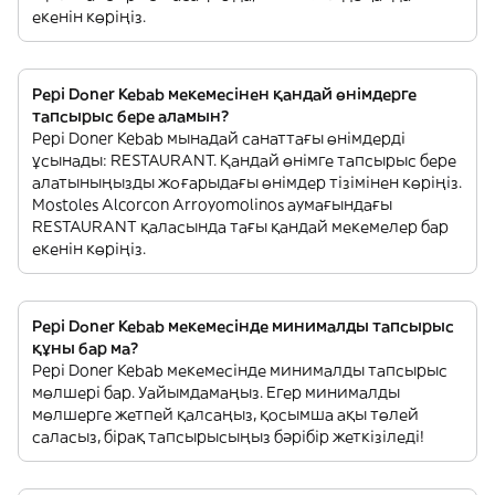
екенін көріңіз.
Pepi Doner Kebab мекемесінен қандай өнімдерге
тапсырыс бере аламын?
Pepi Doner Kebab мынадай санаттағы өнімдерді
ұсынады: RESTAURANT. Қандай өнімге тапсырыс бере
алатыныңызды жоғарыдағы өнімдер тізімінен көріңіз.
Mostoles Alcorcon Arroyomolinos аумағындағы
RESTAURANT қаласында тағы қандай мекемелер бар
екенін көріңіз.
Pepi Doner Kebab мекемесінде минималды тапсырыс
құны бар ма?
Pepi Doner Kebab мекемесінде минималды тапсырыс
мөлшері бар. Уайымдамаңыз. Егер минималды
мөлшерге жетпей қалсаңыз, қосымша ақы төлей
саласыз, бірақ тапсырысыңыз бәрібір жеткізіледі!