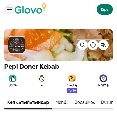
Кіру
Pepi Doner Kebab
-
99%
1,49 €
Prime
Тегін
Көп сатылатындар
Menús
Bocadillos
Dürüm