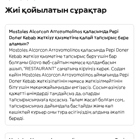
Жиі қойылатын сұрақтар
Mostoles Alcorcon Arroyomolinos қаласында Pepi
Doner Kebab жеткізу қызметіне қалай тапсырыс бере
аламын?
Mostoles Alcorcon Arroyomolinos қаласында Pepi Doner
Kebab жеткізу қызметіне тапсырыс беру үшін бар
болғаны Glovo веб-сайтын немесе қолданбасын
ашып, "RESTAURANT" санатына кіруіңіз керек. Содан
кейін Mostoles Alcorcon Arroyomolinos аймағында Pepi
Doner Kebab жеткізілетінін немесе жеткізілмейтінін
білу үшін мекенжайыңызды енгізесіз. Сосын өзіңізге
қажетті өнімдерді таңдайсыз да, оларды
тапсырысыңызға қосасыз. Төлем жасап болған соң,
тапсырысыңыз дайындала бастайды және көп
кешікпей курьер оны тура есігіңіздің алдына әкеліп
береді.