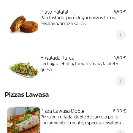
Plato Falafel
6,50 €
Pan tostado, puré de garbanzos fritos,
ensalada, arroz y salsas
Ensalada Turca
4,50 €
Lechuga, cebolla, tomate, maíz, falafel y
queso
Pizzas Lawasa
Pizza Lawasa Doble
6,00 €
Pizza enrrollada, doble de carne o pollo
con pimiento, tomate, especias, ensalada y
salsas