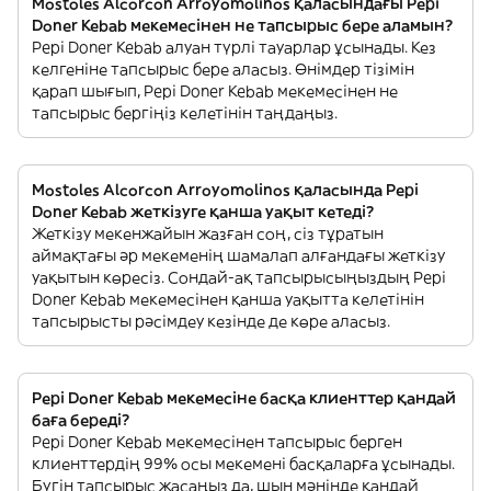
Mostoles Alcorcon Arroyomolinos қаласындағы Pepi
Doner Kebab мекемесінен не тапсырыс бере аламын?
Pepi Doner Kebab алуан түрлі тауарлар ұсынады. Кез
келгеніне тапсырыс бере аласыз. Өнімдер тізімін
қарап шығып, Pepi Doner Kebab мекемесінен не
тапсырыс бергіңіз келетінін таңдаңыз.
Mostoles Alcorcon Arroyomolinos қаласында Pepi
Doner Kebab жеткізуге қанша уақыт кетеді?
Жеткізу мекенжайын жазған соң, сіз тұратын
аймақтағы әр мекеменің шамалап алғандағы жеткізу
уақытын көресіз. Сондай-ақ тапсырысыңыздың Pepi
Doner Kebab мекемесінен қанша уақытта келетінін
тапсырысты рәсімдеу кезінде де көре аласыз.
Pepi Doner Kebab мекемесіне басқа клиенттер қандай
баға береді?
Pepi Doner Kebab мекемесінен тапсырыс берген
клиенттердің 99% осы мекемені басқаларға ұсынады.
Бүгін тапсырыс жасаңыз да, шын мәнінде қандай