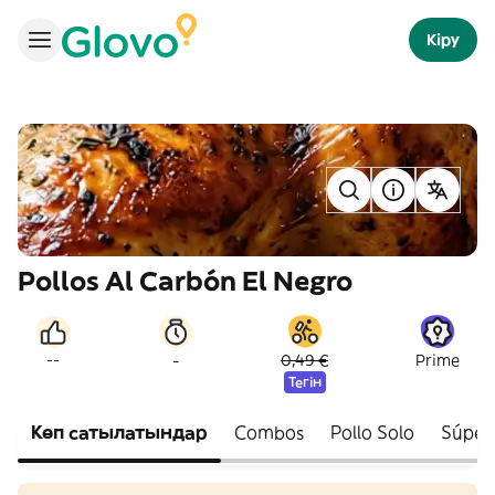
Кіру
Pollos Al Carbón El Negro
-
--
0,49 €
Prime
Тегін
Көп сатылатындар
Combos
Pollo Solo
Súper 