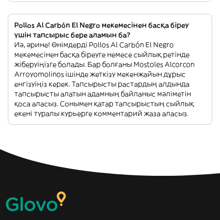
Pollos Al Carbón El Negro мекемесінен басқа біреу
үшін тапсырыс бере аламын ба?
Иә, әрине! Өнімдерді Pollos Al Carbón El Negro
мекемесінен басқа біреуге немесе сыйлық ретінде
жіберуіңізге болады. Бар болғаны Mostoles Alcorcon
Arroyomolinos ішінде жеткізу мекенжайын дұрыс
енгізуіңіз керек. Тапсырысты растардың алдында
тапсырысты алатын адамның байланыс мәліметін
қоса аласыз. Сонымен қатар тапсырыстың сыйлық
екені туралы курьерге комментарий жаза аласыз.