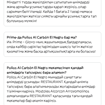
Міндетті түрде жеңілдікпен сатылатын өнімдерді
және арнайы ұсыныстарды қарап жүріңіз, олар
сарымен белгіленеді. Кейде 1 бағаға 2 тауар немесе
жеңілдікпен жеткізу сияқты арнайы ұсыныстарға тап
болуыңыз мүмкін!
Prime-да Pollos Al Carbón El Negro бар ма?
Иә. Prime – Glovo-ның жазылымдық бағдарламасы,
онда кейбір серіктестерімізден шексіз тегін жеткізу
қызметіне және басқа артықшылықтарға ие боласыз!
Pollos Al Carbón El Negro мекемесінен қандай
өнімдерге тапсырыс бере аламын?
Pollos Al Carbón El Negro мынадай санаттағы
өнімдерді ұсынады: RESTAURANT. Қандай өнімге
тапсырыс бере алатыныңызды жоғарыдағы өнімдер
тізімінен көріңіз. Mostoles Alcorcon Arroyomolinos
аумағындағы RESTAURANT қаласында тағы қандай
мекемелер бар екенін көріңіз.