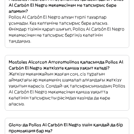
Al Carbón El Negro мекемесінен не тапсырыс бере
аламын?
Pollos Al Carbón El Negro алуан түрлі тауарлар
ұсынады. Кез келгеніне тапсырыс бере аласыз.
Өнімдер тізімін қарап шығып, Pollos Al Carbón El Negro
мекемесінен не тапсырыс бергіңіз келетінін
таңдаңыз.
Mostoles Alcorcon Arroyomolinos қаласында Pollos Al
Carbón El Negro жеткізуге қанша уақыт кетеді?
Жеткізу мекенжайын жазған соң, сіз тұратын
аймақтағы әр мекеменің шамалап алғандағы жеткізу
уақытын көресіз. Сондай-ақ тапсырысыңыздың Pollos
Al Carbón El Negro мекемесінен қанша уақытта
келетінін тапсырысты рәсімдеу кезінде де көре
аласыз.
Glovo-да Pollos Al Carbón El Negro үшін қандай да бір
промоакция бар ма?