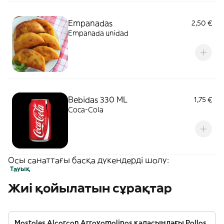
Empanadas
2,50 €
Empanada unidad
Bebidas 330 ML
1,75 €
Coca-Cola
Осы санаттағы басқа дүкендерді шолу:
Тауық
Жиі қойылатын сұрақтар
Mostoles Alcorcon Arroyomolinos қаласындағы Pollos