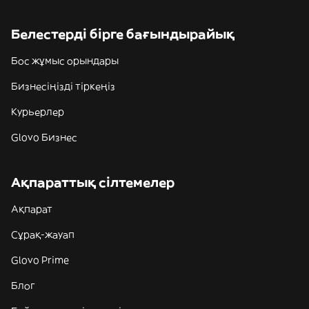
Белестерді бірге бағындырайық
Бос жұмыс орындары
Бизнесіңізді тіркеңіз
Курьерлер
Glovo Бизнес
Ақпараттық сілтемелер
Ақпарат
Сұрақ-жауап
Glovo Prime
Блог