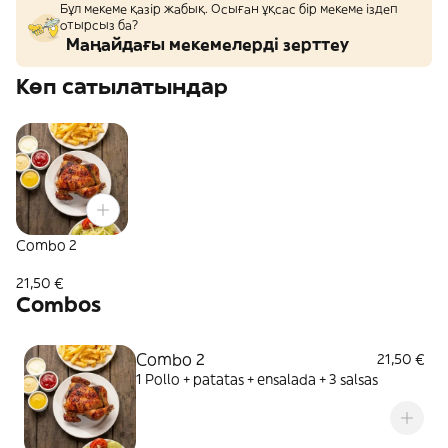
Бұл мекеме қазір жабық. Осыған ұқсас бір мекеме іздеп
отырсыз ба?
Маңайдағы мекемелерді зерттеу
Көп сатылатындар
Combo 2
21,50 €
Combos
Combo 2
21,50 €
1 Pollo + patatas + ensalada + 3 salsas