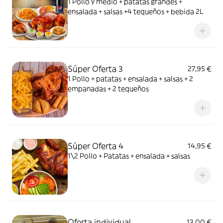
1 Pollo y medio + patatas grandes +
ensalada + salsas +4 tequeños + bebida 2L
Súper Oferta 3
27,95 €
1 Pollo + patatas + ensalada + salsas + 2
empanadas + 2 tequeños
Súper Oferta 4
14,95 €
1\2 Pollo + Patatas + ensalada + salsas
Oferta individual
13,00 €