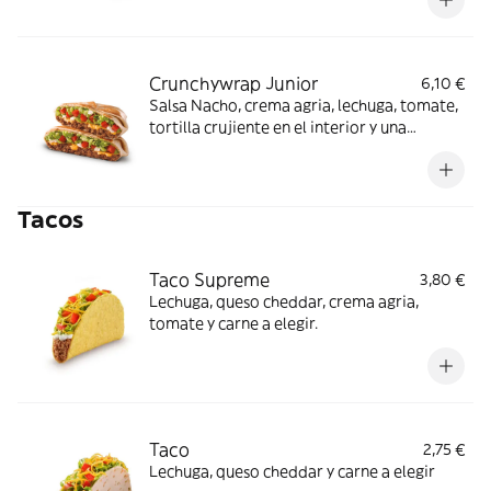
partido en 2 trozos).
Crunchywrap Junior
6,10 €
Salsa Nacho, crema agria, lechuga, tomate,
tortilla crujiente en el interior y una
proteína a elegir. (La imagen muestra un
Crunchywrap Junior partido en 2 trozos).
Tacos
Taco Supreme
3,80 €
Lechuga, queso cheddar, crema agria,
tomate y carne a elegir.
Taco
2,75 €
Lechuga, queso cheddar y carne a elegir