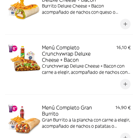
Burrito Deluxe Cheese + Bacon
acompañado de nachos con queso o
patatas o ensalada, bebida y una tarrina de
helado.
Menú Completo
16,10 €
Crunchywrap Deluxe
Cheese + Bacon
Crunchywrap Deluxe Cheese + Bacon con
carne a elegir, acompañado de nachos con
queso o patatas o ensalada bebida y una
tarrina de helado.
Menú Completo Gran
14,90 €
Burrito
Gran Burrito a la plancha con carne a elegir,
acompañado de nachos o patatas o
ensalada, bebida y una tarrina de helado.