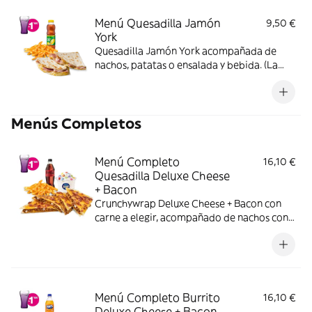
Menú Quesadilla Jamón
9,50 €
York
Quesadilla Jamón York acompañada de
nachos, patatas o ensalada y bebida. (La
imagen muestra una Quesadilla partida en
dos trozos).
Menús Completos
Menú Completo
16,10 €
Quesadilla Deluxe Cheese
+ Bacon
Crunchywrap Deluxe Cheese + Bacon con
carne a elegir, acompañado de nachos con
queso o patatas o ensalada, bebida y una
tarrina de helado.
Menú Completo Burrito
16,10 €
Deluxe Cheese + Bacon