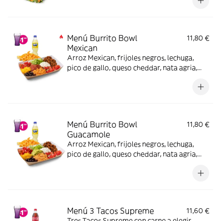
Menú Burrito Bowl
11,80 €
Mexican
Arroz Mexican, frijoles negros, lechuga,
pico de gallo, queso cheddar, nata agria,
carne a elegir y salsa Mexican, nachos o
patatas o ensalada y bebida (también
opción veggie) -picante-.
Menú Burrito Bowl
11,80 €
Guacamole
Arroz Mexican, frijoles negros, lechuga,
pico de gallo, queso cheddar, nata agria,
carne a elegir y guacamole, nachos o
patatas o ensalada y bebida (también
opción veggie)
Menú 3 Tacos Supreme
11,60 €
Tres Tacos Supreme con carne a elegir,