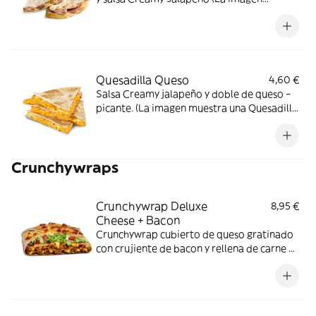
muestra una Quesadilla partida en dos
trozos).
Quesadilla Queso
4,60 €
Salsa Creamy jalapeño y doble de queso –
picante. (La imagen muestra una Quesadilla
partida en 4 trozos).
Crunchywraps
Crunchywrap Deluxe
8,95 €
Cheese + Bacon
Crunchywrap cubierto de queso gratinado
con crujiente de bacon y rellena de carne a
elegir, doble salsa Nacho, crema agria,
lechuga, tomate y salsa Barbacoa