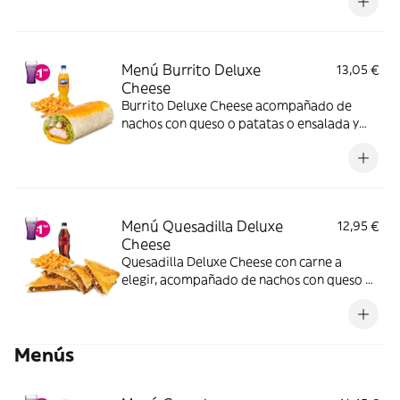
Menú Burrito Deluxe
13,05 €
Cheese
Burrito Deluxe Cheese acompañado de
nachos con queso o patatas o ensalada y
bebida. Incluye mochila promocional de
regalo (hasta agotar existencias)
Menú Quesadilla Deluxe
12,95 €
Cheese
Quesadilla Deluxe Cheese con carne a
elegir, acompañado de nachos con queso o
patatas o ensalada y bebida. (La imagen
muestra una Quesadilla Deluxe partida en 4
trozos). Incluye mochila promocional de
Menús
regalo (hasta agotar existencias)