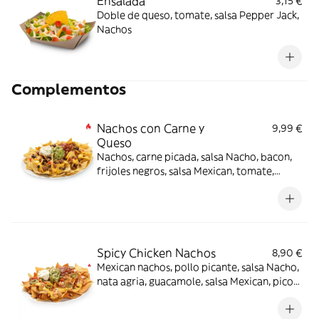
Ensalada
3,15 €
Doble de queso, tomate, salsa Pepper Jack,
Nachos
Complementos
Nachos con Carne y
9,99 €
Queso
Nachos, carne picada, salsa Nacho, bacon,
frijoles negros, salsa Mexican, tomate,
guacamole -picante-.
Spicy Chicken Nachos
8,90 €
Mexican nachos, pollo picante, salsa Nacho,
nata agria, guacamole, salsa Mexican, pico
de gallo, jalapeños -picante-.