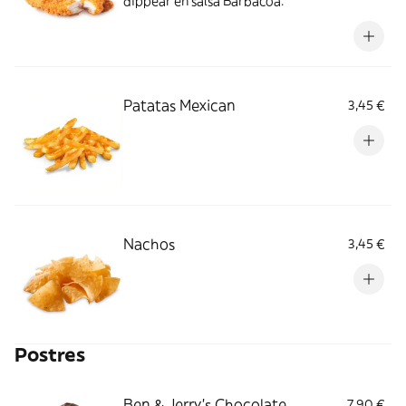
dippear en salsa Barbacoa.
Patatas Mexican
3,45 €
Nachos
3,45 €
Postres
Ben & Jerry’s Chocolate
7,90 €