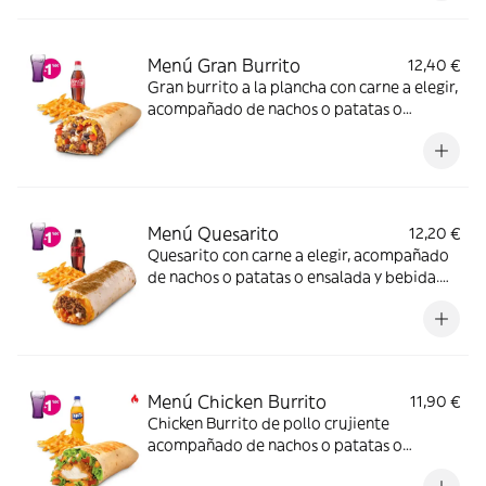
Menú Gran Burrito
12,40 €
Gran burrito a la plancha con carne a elegir,
acompañado de nachos o patatas o
ensalada y bebida
Menú Quesarito
12,20 €
Quesarito con carne a elegir, acompañado
de nachos o patatas o ensalada y bebida.
Incluye mochila promocional de regalo
(hasta agotar existencias)
Menú Chicken Burrito
11,90 €
Chicken Burrito de pollo crujiente
acompañado de nachos o patatas o
ensalada y bebida -ligeramente picante-.