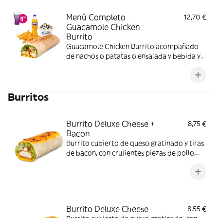
Menú Completo
12,70 €
Guacamole Chicken
Burrito
Guacamole Chicken Burrito acompañado
de nachos o patatas o ensalada y bebida y
una tarrina de helado.
Burritos
Burrito Deluxe Cheese +
8,75 €
Bacon
Burrito cubierto de queso gratinado y tiras
de bacon, con crujientes piezas de pollo,
salsa Nacho, guacamole, salsa Alabama,
crema agria, pico de gallo y lechuga
Burrito Deluxe Cheese
8,55 €