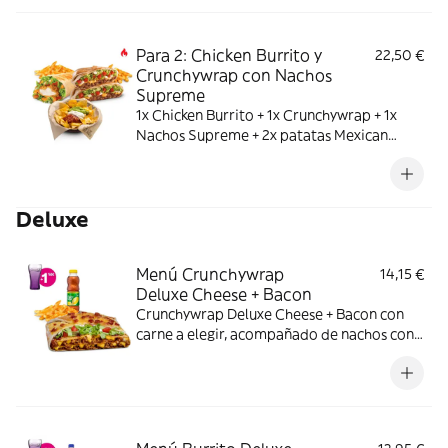
Para 2: Chicken Burrito y
22,50 €
Crunchywrap con Nachos
Supreme
1x Chicken Burrito + 1x Crunchywrap + 1x
Nachos Supreme + 2x patatas Mexican
medianas
Deluxe
Menú Crunchywrap
14,15 €
Deluxe Cheese + Bacon
Crunchywrap Deluxe Cheese + Bacon con
carne a elegir, acompañado de nachos con
queso o patatas o ensalada y bebida.
Incluye mochila promocional de regalo
(hasta agotar existencias)