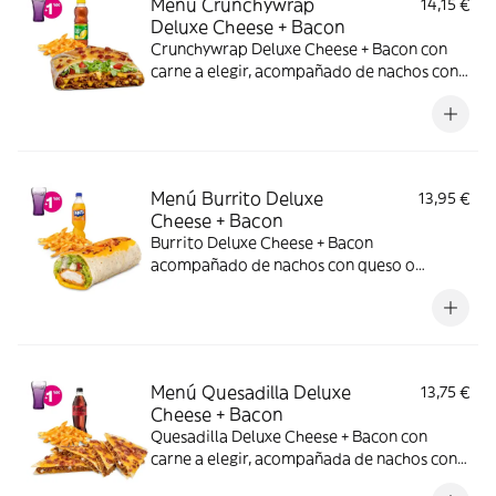
Menú Crunchywrap
14,15 €
Deluxe Cheese + Bacon
Crunchywrap Deluxe Cheese + Bacon con
carne a elegir, acompañado de nachos con
queso o patatas o ensalada y bebida.
Incluye mochila promocional de regalo
(hasta agotar existencias)
Menú Burrito Deluxe
13,95 €
Cheese + Bacon
Burrito Deluxe Cheese + Bacon
acompañado de nachos con queso o
patatas o ensalada y bebida.
Menú Quesadilla Deluxe
13,75 €
Cheese + Bacon
Quesadilla Deluxe Cheese + Bacon con
carne a elegir, acompañada de nachos con
queso o patatas o ensalada y bebida. (La