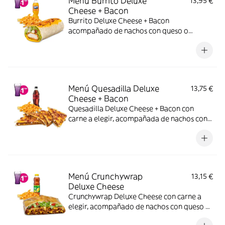
Menú Burrito Deluxe
13,95 €
Cheese + Bacon
Burrito Deluxe Cheese + Bacon
acompañado de nachos con queso o
patatas o ensalada y bebida.
Menú Quesadilla Deluxe
13,75 €
Cheese + Bacon
Quesadilla Deluxe Cheese + Bacon con
carne a elegir, acompañada de nachos con
queso o patatas o ensalada y bebida. (La
imagen muestra una Quesadilla Deluxe
partida en 4 trozos).
Menú Crunchywrap
13,15 €
Deluxe Cheese
Crunchywrap Deluxe Cheese con carne a
elegir, acompañado de nachos con queso o
patatas o ensalada y bebida