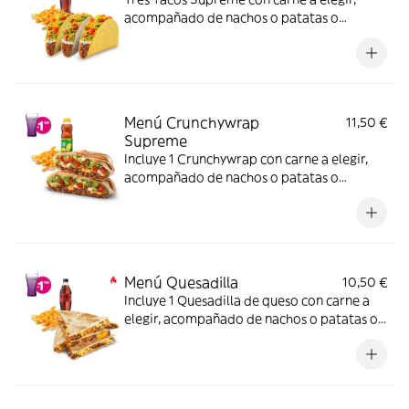
acompañado de nachos o patatas o
ensalada y bebida. Incluye mochila
promocional de regalo (hasta agotar
existencias)
Menú Crunchywrap
11,50 €
Supreme
Incluye 1 Crunchywrap con carne a elegir,
acompañado de nachos o patatas o
ensalada y bebida. (La imagen muestra un
Crunchywrap partido en 2 trozos).
Menú Quesadilla
10,50 €
Incluye 1 Quesadilla de queso con carne a
elegir, acompañado de nachos o patatas o
ensalada y bebida – ligeramente picante.
(La imagen muestra una Quesadilla partida
en 4 trozos). Incluye mochila promocional
de regalo (hasta agotar existencias)