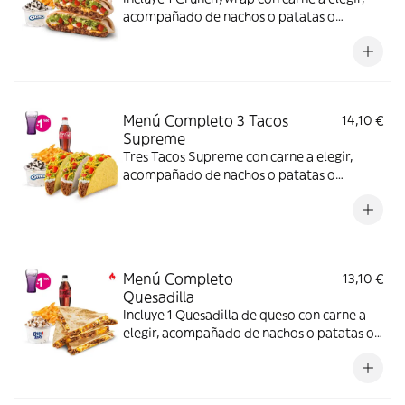
acompañado de nachos o patatas o
ensalada, bebida y una tarrina de helado.
(La imagen muestra un Crunchywrap
partido en 2 trozos).
Menú Completo 3 Tacos
14,10 €
Supreme
Tres Tacos Supreme con carne a elegir,
acompañado de nachos o patatas o
ensalada, bebida y una tarrina de helado.
Menú Completo
13,10 €
Quesadilla
Incluye 1 Quesadilla de queso con carne a
elegir, acompañado de nachos o patatas o
ensalada bebida y una tarrina de helado –
ligeramente picante. (La imagen muestra
una Quesadilla partida en 4 trozos).