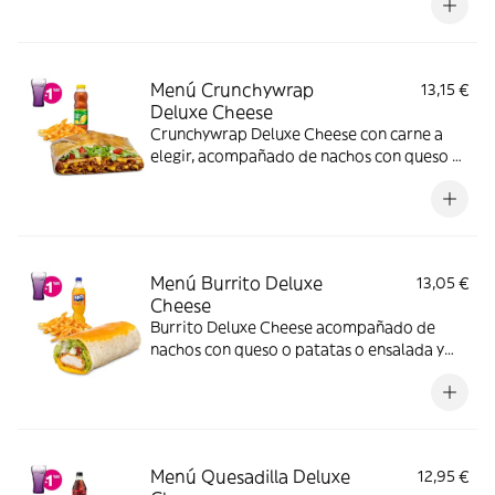
imagen muestra una Quesadilla Deluxe
partida en 4 trozos).
Menú Crunchywrap
13,15 €
Deluxe Cheese
Crunchywrap Deluxe Cheese con carne a
elegir, acompañado de nachos con queso o
patatas o ensalada y bebida
Menú Burrito Deluxe
13,05 €
Cheese
Burrito Deluxe Cheese acompañado de
nachos con queso o patatas o ensalada y
bebida. Incluye mochila promocional de
regalo (hasta agotar existencias)
Menú Quesadilla Deluxe
12,95 €