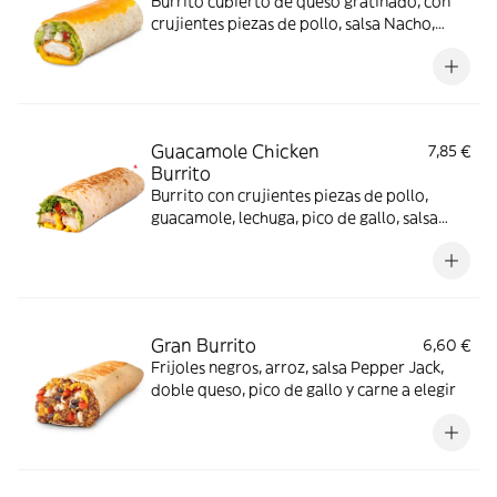
Burrito cubierto de queso gratinado, con
crujientes piezas de pollo, salsa Nacho,
guacamole, salsa Alabama, crema agria,
pico de gallo y lechuga
Guacamole Chicken
7,85 €
Burrito
Burrito con crujientes piezas de pollo,
guacamole, lechuga, pico de gallo, salsa
Nacho y salsa Pepper Jack.
Gran Burrito
6,60 €
Frijoles negros, arroz, salsa Pepper Jack,
doble queso, pico de gallo y carne a elegir