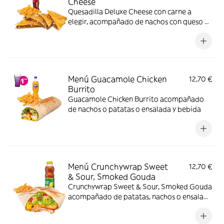
Cheese
Quesadilla Deluxe Cheese con carne a
elegir, acompañado de nachos con queso o
patatas o ensalada y bebida. (La imagen
muestra una Quesadilla Deluxe partida en 4
trozos). Incluye mochila promocional de
regalo (hasta agotar existencias)
Menú Guacamole Chicken
12,70 €
Burrito
Guacamole Chicken Burrito acompañado
de nachos o patatas o ensalada y bebida
Menú Crunchywrap Sweet
12,70 €
& Sour, Smoked Gouda
Crunchywrap Sweet & Sour, Smoked Gouda
acompañado de patatas, nachos o ensalada
y una bebida