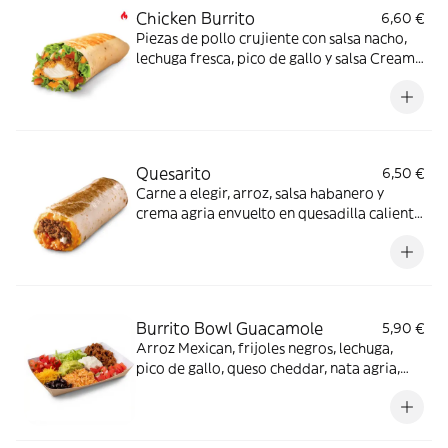
Chicken Burrito
6,60 €
Piezas de pollo crujiente con salsa nacho,
lechuga fresca, pico de gallo y salsa Creamy
jalapeño - ligeramente picante-.
Quesarito
6,50 €
Carne a elegir, arroz, salsa habanero y
crema agria envuelto en quesadilla caliente
con quesos fundidos
Burrito Bowl Guacamole
5,90 €
Arroz Mexican, frijoles negros, lechuga,
pico de gallo, queso cheddar, nata agria,
carne a elegir y guacamole (también opción
veggie)