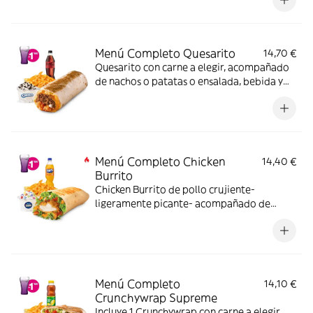
Menú Completo Quesarito
14,70 €
Quesarito con carne a elegir, acompañado
de nachos o patatas o ensalada, bebida y
una tarrina de helado.
Menú Completo Chicken
14,40 €
Burrito
Chicken Burrito de pollo crujiente-
ligeramente picante- acompañado de
nachos o patatas o ensalada bebida y una
tarrina de helado.
Menú Completo
14,10 €
Crunchywrap Supreme
Incluye 1 Crunchywrap con carne a elegir,