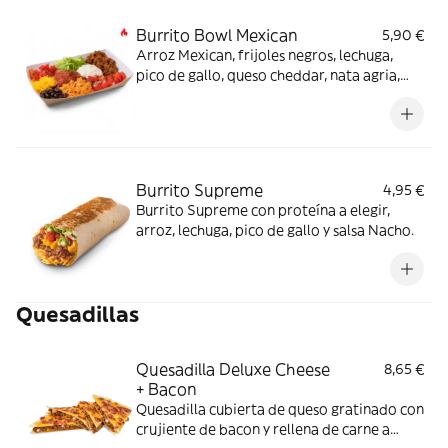
Burrito Bowl Mexican
5,90 €
Arroz Mexican, frijoles negros, lechuga,
pico de gallo, queso cheddar, nata agria,
carne a elegir y salsa Mexican (también
opción veggie) -picante-.
Burrito Supreme
4,95 €
Burrito Supreme con proteína a elegir,
arroz, lechuga, pico de gallo y salsa Nacho.
Quesadillas
Quesadilla Deluxe Cheese
8,65 €
+ Bacon
Quesadilla cubierta de queso gratinado con
crujiente de bacon y rellena de carne a