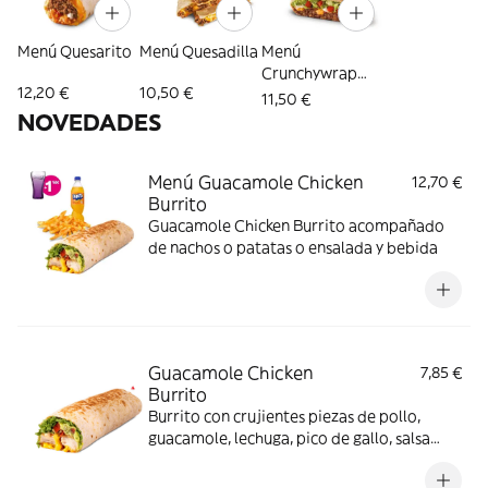
Menú Quesarito
Menú Quesadilla
Menú
Crunchywrap
12,20 €
10,50 €
Supreme
11,50 €
NOVEDADES
Menú Guacamole Chicken
12,70 €
Burrito
Guacamole Chicken Burrito acompañado
de nachos o patatas o ensalada y bebida
Guacamole Chicken
7,85 €
Burrito
Burrito con crujientes piezas de pollo,
guacamole, lechuga, pico de gallo, salsa
Nacho y salsa Pepper Jack.