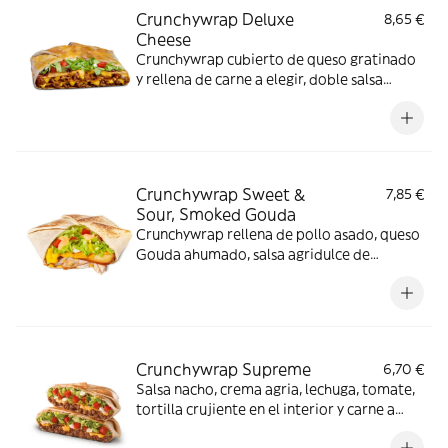
Crunchywrap Deluxe
8,65 €
Cheese
Crunchywrap cubierto de queso gratinado
y rellena de carne a elegir, doble salsa
Nacho, crema agria, lechuga, tomate y salsa
Barbacoa
Crunchywrap Sweet &
7,85 €
Sour, Smoked Gouda
Crunchywrap rellena de pollo asado, queso
Gouda ahumado, salsa agridulce de
naranja, salsa Nacho, tortilla crujiente, nata
agria, lechuga y tomate.
Crunchywrap Supreme
6,70 €
Salsa nacho, crema agria, lechuga, tomate,
tortilla crujiente en el interior y carne a
elegir. (La imagen muestra un Crunchywrap