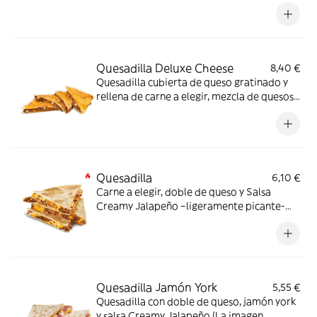
elegir, mezcla de quesos y deliciosa
mayonesa ahumada (La imagen muestra
una Quesadilla partida en 4 trozos).
Quesadilla Deluxe Cheese
8,40 €
Quesadilla cubierta de queso gratinado y
rellena de carne a elegir, mezcla de quesos
y deliciosa mayonesa ahumada (La imagen
muestra una Quesadilla partida en 4
trozos).
Quesadilla
6,10 €
Carne a elegir, doble de queso y Salsa
Creamy Jalapeño –ligeramente picante-
(La imagen muestra una Quesadilla partida
en 4 trozos).
Quesadilla Jamón York
5,55 €
Quesadilla con doble de queso, jamón york
y salsa Creamy Jalapeño (La imagen