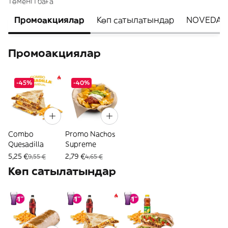
төменгі баға
Промоакциялар
Көп сатылатындар
NOVEDAD
Промоакциялар
-45%
-40%
Combo
Promo Nachos
Quesadilla
Supreme
5,25 €
2,79 €
9,55 €
4,65 €
Көп сатылатындар