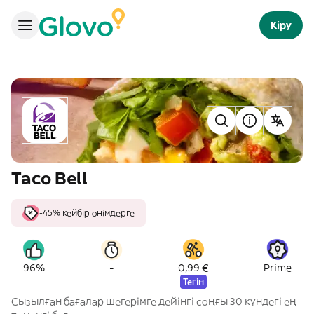
Кіру
Taco Bell
-45% кейбір өнімдерге
-
96%
0,99 €
Prime
Тегін
Сызылған бағалар шегерімге дейінгі соңғы 30 күндегі ең