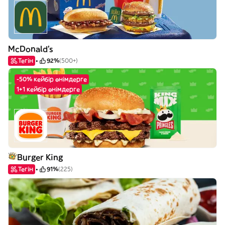
McDonald's
Тегін
92%
(500+)
-50% кейбір өнімдерге
1+1 кейбір өнімдерге
Burger King
Тегін
91%
(225)