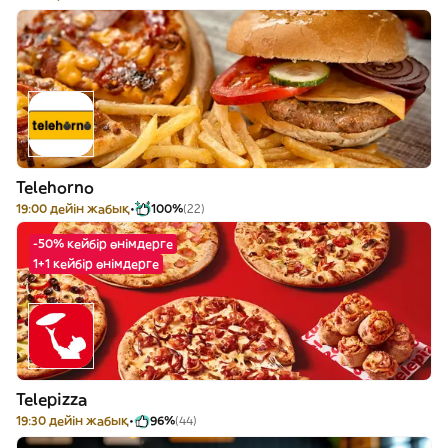
Telehorno
19:00 дейін жабық
100%
(22)
-50% кейбір өнімдерге
1+1 кейбір өнімдерге
Telepizza
19:30 дейін жабық
96%
(44)