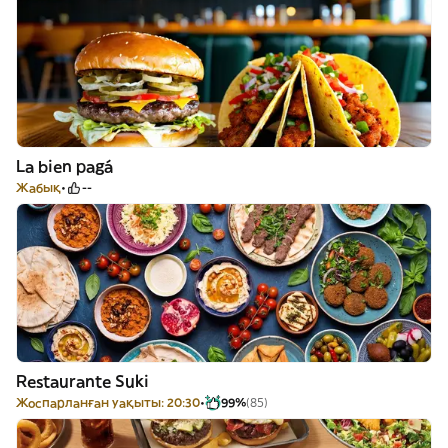
La bien pagá
Жабық
--
Restaurante Suki
Жоспарланған уақыты: 20:30
99%
(85)