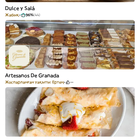
Dulce y Salá
Жабық
96%
(44)
Artesanos De Granada
Жоспарланған уақыты: Ертең
--