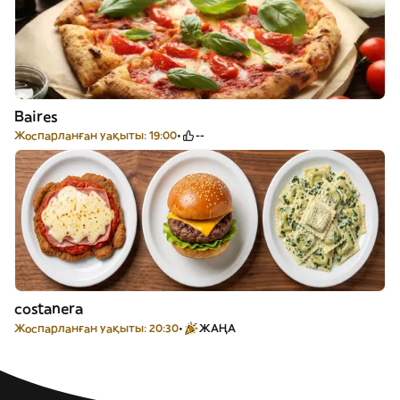
Baires
Жоспарланған уақыты: 19:00
--
costanera
Жоспарланған уақыты: 20:30
ЖАҢА