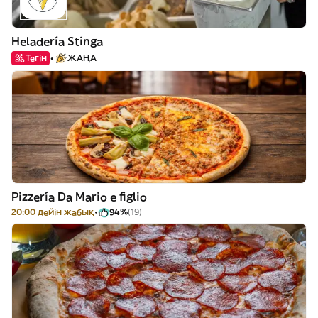
Heladería Stinga
Тегін
ЖАҢА
Pizzería Da Mario e figlio
20:00 дейін жабық
94%
(19)