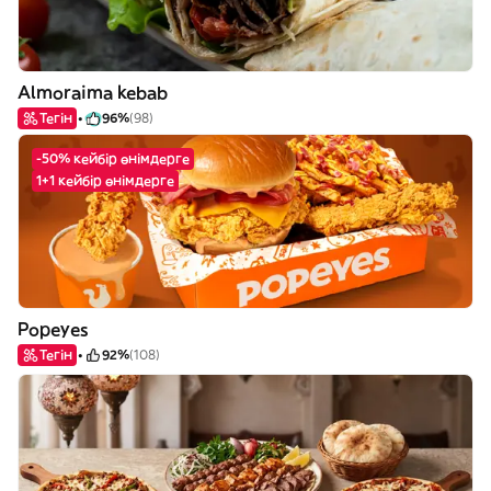
Almoraima kebab
Тегін
96%
(98)
-50% кейбір өнімдерге
1+1 кейбір өнімдерге
Popeyes
Тегін
92%
(108)