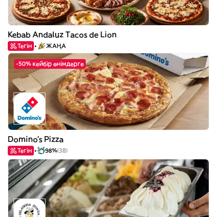
Kebab Andaluz Tacos de Lion
Тегін
ЖАҢА
-50% кейбір өнімдерге
Domino's Pizza
Тегін
98%
(38)