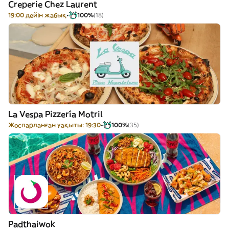
Creperie Chez Laurent
19:00 дейін жабық
100%
(18)
La Vespa Pizzería Motril
Жоспарланған уақыты: 19:30
100%
(35)
Padthaiwok