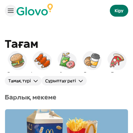
Кіру
Тағам
Бургерлер
Америкалық
Снэктер
Таңғы ас
Пицца
Тамақ түрі
Сұрыптау реті
Барлық мекеме