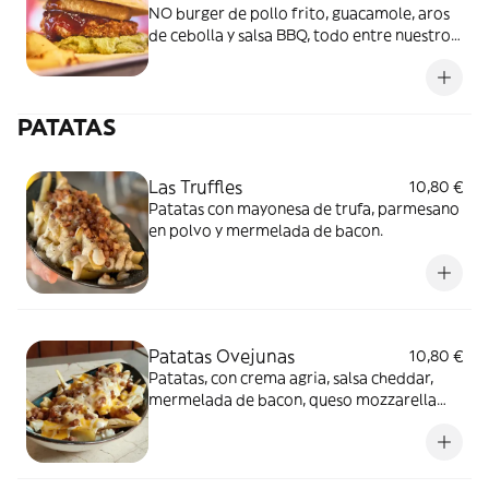
NO burger de pollo frito, guacamole, aros
de cebolla y salsa BBQ, todo entre nuestro
pan vegano, símil brioche + Patatas Fritas +
Bebida a Elegir
PATATAS
Las Truffles
10,80 €
Patatas con mayonesa de trufa, parmesano
en polvo y mermelada de bacon.
Patatas Ovejunas
10,80 €
Patatas, con crema agria, salsa cheddar,
mermelada de bacon, queso mozzarella
gratinado y cebolla crujiente.