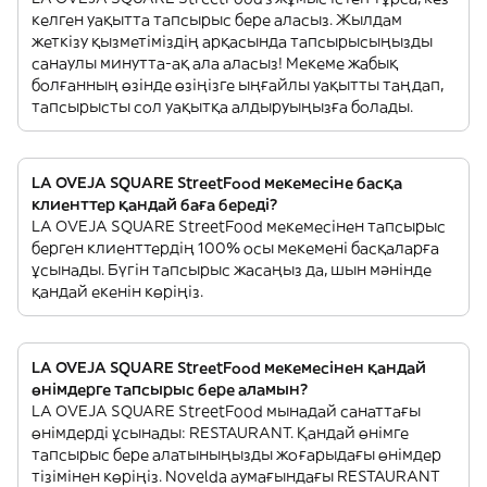
келген уақытта тапсырыс бере аласыз. Жылдам
жеткізу қызметіміздің арқасында тапсырысыңызды
санаулы минутта-ақ ала аласыз! Мекеме жабық
болғанның өзінде өзіңізге ыңғайлы уақытты таңдап,
тапсырысты сол уақытқа алдыруыңызға болады.
LA OVEJA SQUARE StreetFood мекемесіне басқа
клиенттер қандай баға береді?
LA OVEJA SQUARE StreetFood мекемесінен тапсырыс
берген клиенттердің 100% осы мекемені басқаларға
ұсынады. Бүгін тапсырыс жасаңыз да, шын мәнінде
қандай екенін көріңіз.
LA OVEJA SQUARE StreetFood мекемесінен қандай
өнімдерге тапсырыс бере аламын?
LA OVEJA SQUARE StreetFood мынадай санаттағы
өнімдерді ұсынады: RESTAURANT. Қандай өнімге
тапсырыс бере алатыныңызды жоғарыдағы өнімдер
тізімінен көріңіз. Novelda аумағындағы RESTAURANT