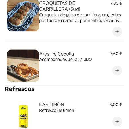
CROQUETAS DE
7,80 €
CARRILLERA (5ud)
Croquetas de guiso de carrillera, crujientes
por fuera y cremosas por dentro, servidas
sobre una delicada base de miel y mostaza.
Aros De Cebolla
7,60 €
Acompañados de salsa BBQ
Refrescos
KAS LIMÓN
3,00 €
Refresco de limon