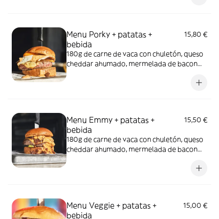
vegetariana elimina todo producto
cárnico.
Menu Porky + patatas +
15,80 €
bebida
180g de carne de vaca con chuletón, queso
cheddar ahumado, mermelada de bacon
casera , huevo y mayonesa de bacon
*También opción Vegetariana donde
eliminamos todo lo cárnico. *debido a
cambios en los ingredientes, las fotos
pueden no corresponder con el producto.
Menu Emmy + patatas +
15,50 €
bebida
180g de carne de vaca con chuletón, queso
cheddar ahumado, mermelada de bacon
casera, pepinillos y salsa Emmy, todo entre
nuestro pan brioche *También opción
Vegetariana donde eliminamos todo lo
cárnico. *debido a cambios en los
ingredientes, las fotos pueden no
Menu Veggie + patatas +
15,00 €
corresponder con el producto.
bebida