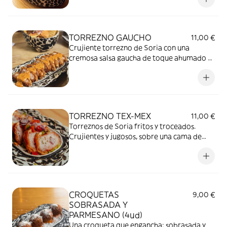
TORREZNO GAUCHO
11,00 €
Crujiente torrezno de Soria con una
cremosa salsa gaucha de toque ahumado y
ligeramente especiado. Un bocado sencillo,
intenso e irresistible. ⭐
TORREZNO TEX-MEX
11,00 €
Torreznos de Soria fritos y troceados.
Crujientes y jugosos, sobre una cama de
guacamole y lluvia de pico de gallo.
CROQUETAS
9,00 €
SOBRASADA Y
PARMESANO (4ud)
Una croqueta que engancha: sobrasada y