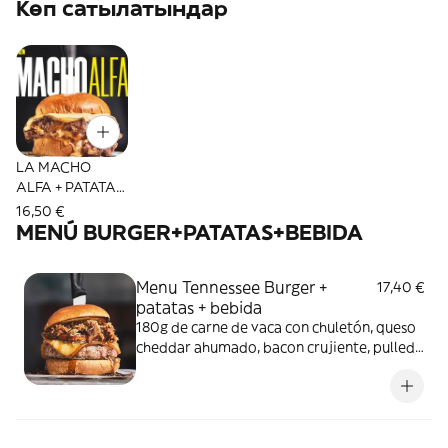
Көп сатылатындар
LA MACHO
ALFA + PATATAS
+ BEBIDA
16,50 €
MENÚ BURGER+PATATAS+BEBIDA
Menu Tennessee Burger +
17,40 €
patatas + bebida
180g de carne de vaca con chuletón, queso
cheddar ahumado, bacon crujiente, pulled
pork en salsa BBQ, salsa bourbon usa y
cebolla crujiente, todo entre nuestro pan
brioche *debido a cambios en los
ingredientes, las fotos pueden no
corresponder con el producto.