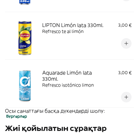
LIPTON Limón lata 330ml.
3,00 €
Refresco te al limón
Aquarade Limón lata
3,00 €
330ml.
Refresco isotónico limon
Осы санаттағы басқа дүкендерді шолу:
Бургерлер
Жиі қойылатын сұрақтар