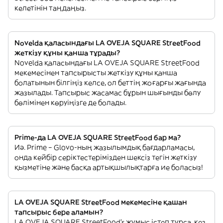
келетінін таңдаңыз.
Novelda қаласындағы LA OVEJA SQUARE StreetFood
жеткізу құны қанша тұрады?
Novelda қаласындағы LA OVEJA SQUARE StreetFood
мекемесінен тапсырысты жеткізу құны қанша
болатынын білгіңіз келсе, ол беттің жоғарғы жағында
жазылады. Тапсырыс жасамас бұрын шығынды бөлу
бөлімінен көруіңізге де болады.
Prime-да LA OVEJA SQUARE StreetFood бар ма?
Иә. Prime – Glovo-ның жазылымдық бағдарламасы,
онда кейбір серіктестерімізден шексіз тегін жеткізу
қызметіне және басқа артықшылықтарға ие боласыз!
LA OVEJA SQUARE StreetFood мекемесіне қашан
тапсырыс бере аламын?
LA OVEJA SQUARE StreetFood’s жұмыс істеп тұрса, кез