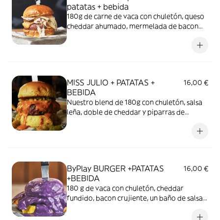
patatas + bebida
180g de carne de vaca con chuletón, queso
cheddar ahumado, mermelada de bacon
casera, crema agria con quesos y huevo,
todo entre nuestro pan brioche *debido a
cambios en los ingredientes, las fotos
pueden no corresponder con el producto.
MISS JULIO + PATATAS +
16,00 €
BEBIDA
Nuestro blend de 180g con chuletón, salsa
leña, doble de cheddar y piparras de
Navarra.
ByPlay BURGER +PATATAS
16,00 €
+BEBIDA
180 g de vaca con chuletón, cheddar
fundido, bacon crujiente, un baño de salsa
ByPlay y polvos explosivos. Una burger
creada para hacerte gozar. *Opción