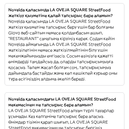
Novelda қаласында LA OVEJA SQUARE StreetFood
жеткізу қызметіне қалай тапсырыс бере аламын?
Novelda қаласында LA OVEJA SQUARE StreetFood
жеткізу қызметіне тапсырыс беру үшін бар болғаны
Glovo веб-сайтын немесе қолданбасын ашып,
"RESTAURANT" санатына кіруіңіз керек. Содан кейін
Novelda аймағында LA OVEJA SQUARE StreetFood
жеткізілетінін немесе жеткізілмейтінін білу үшін
мекенжайыңызды енгізесіз. Сосын өзіңізге қажетті
өнімдерді таңдайсыз да, оларды тапсырысыңызға
қосасыз. Төлем жасап болған соң, тапсырысыңыз
дайындала бастайды және көп кешікпей курьер оны
тура есігіңіздің алдына әкеліп береді.
Novelda қаласындағы LA OVEJA SQUARE StreetFood
мекемесінен не тапсырыс бере аламын?
LA OVEJA SQUARE StreetFood алуан түрлі тауарлар
ұсынады. Кез келгеніне тапсырыс бере аласыз.
Өнімдер тізімін қарап шығып, LA OVEJA SQUARE
StreetFood мекемесінен не тапсырыс бергіңіз