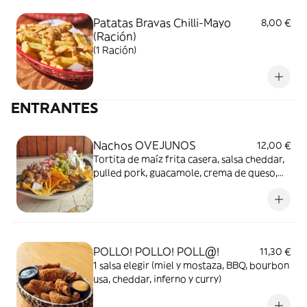
Patatas Bravas Chilli-Mayo
8,00 €
(Ración)
(1 Ración)
ENTRANTES
Nachos OVEJUNOS
12,00 €
Tortita de maíz frita casera, salsa cheddar,
pulled pork, guacamole, crema de queso,
pico de gallo y jalapeños
POLLO! POLLO! POLL@!
11,30 €
1 salsa elegir (miel y mostaza, BBQ, bourbon
usa, cheddar, inferno y curry)