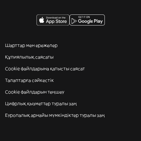
Шарттар мен ережелер
Құпиялылық саясаты
Cookie файлдарына қатысты саясат
Талаптарға сәйкестік
Cookie файлдарын теңшеу
Цифрлық қызметтер туралы заң
Еуропалық арнайы мүмкіндіктер туралы заң