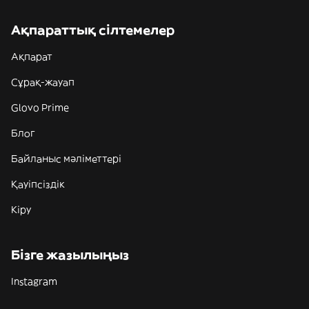
Ақпараттық сілтемелер
Ақпарат
Сұрақ-жауап
Glovo Prime
Блог
Байланыс мәліметтері
Қауіпсіздік
Кіру
Бізге жазылыңыз
Instagram