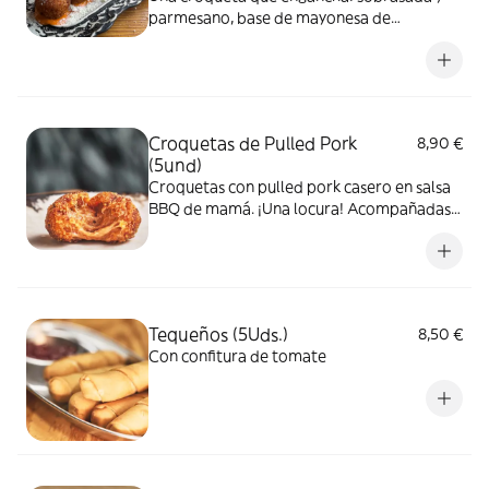
parmesano, base de mayonesa de
sobrasada y miel, rematada con una
irresistible nieve de parmesano.
Croquetas de Pulled Pork
8,90 €
(5und)
Croquetas con pulled pork casero en salsa
BBQ de mamá. ¡Una locura! Acompañadas
de salsa BBQ Koreana casera.
Tequeños (5Uds.)
8,50 €
Con confitura de tomate