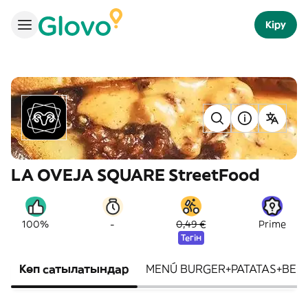
Кіру
LA OVEJA SQUARE StreetFood
-
100%
0,49 €
Prime
Тегін
Көп сатылатындар
MENÚ BURGER+PATATAS+BEB