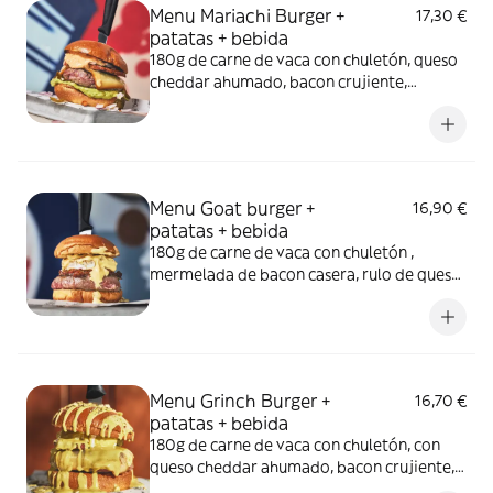
Menu Mariachi Burger +
17,30 €
patatas + bebida
180g de carne de vaca con chuletón, queso
cheddar ahumado, bacon crujiente,
guacamole, jalapeños importados, pico de
gallo, crema agria, todo entre nuestro pan
brioche *También opción Vegetariana
donde eliminamos todo lo cárnico.
Menu Goat burger +
16,90 €
patatas + bebida
180g de carne de vaca con chuletón ,
mermelada de bacon casera, rulo de queso
de cabra a la plancha, salsa miel y mostaza
y nueces, todo entre nuestro pan brioche
*También opción Vegetariana donde
eliminamos todo lo cárnico. *debido a
cambios en los ingredientes, las fotos
Menu Grinch Burger +
16,70 €
pueden no corresponder con el producto.
patatas + bebida
180g de carne de vaca con chuletón, con
queso cheddar ahumado, bacon crujiente,
crema de queso, crema de pistacho y