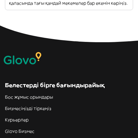
қаласында тағы қандай мекемелер бар екенін көріңіз.
Белестерді бірге бағындырайық
Бос жұмыс орындары
Бизнесіңізді тіркеңіз
Курьерлер
Glovo Бизнес