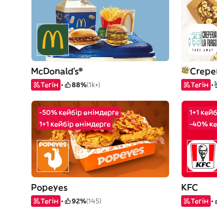
McDonald's®
Creper
Тегін
88%
(1k+)
Тегін
-50% кейбір өнімдерге
1+1 кей
1+1 кейбір өнімдерге
-40% ке
Popeyes
KFC
Тегін
92%
(145)
Тегін