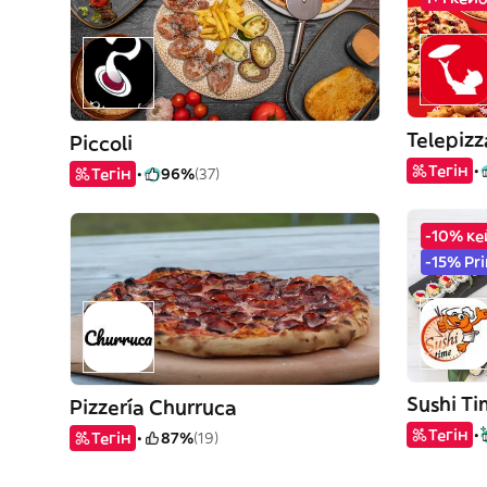
Telepizz
Piccoli
Тегін
Тегін
96%
(37)
-10% ке
-15% Pr
Sushi Ti
Pizzería Churruca
Тегін
Тегін
87%
(19)