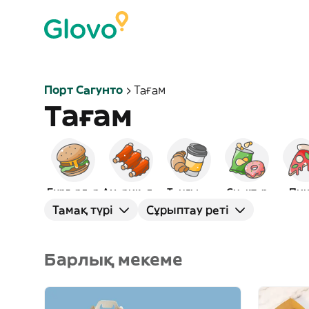
Порт Сагунто
Тағам
Тағам
Бургерлер
Америкалық
Таңғы ас
Снэктер
Пиц
Тамақ түрі
Сұрыптау реті
Барлық мекеме