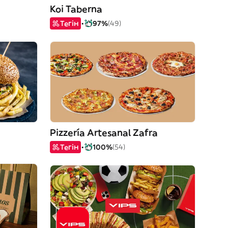
Koi Taberna
Тегін
97%
(49)
Pizzería Artesanal Zafra
Тегін
100%
(54)