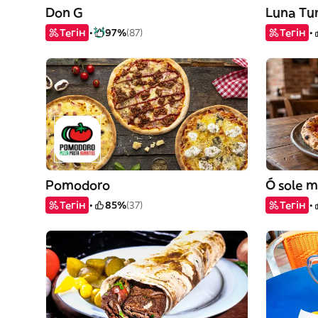
Don G
Luna Tu
Тегін
97%
(87)
Тегін
Pomodoro
Ó sole m
Тегін
85%
(37)
Тегін