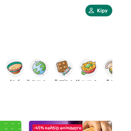
Кіру
ьяндық
Араб
Халықаралық
Тәттілер
Мексикалық
Латын
-45% кейбір өнімдерге