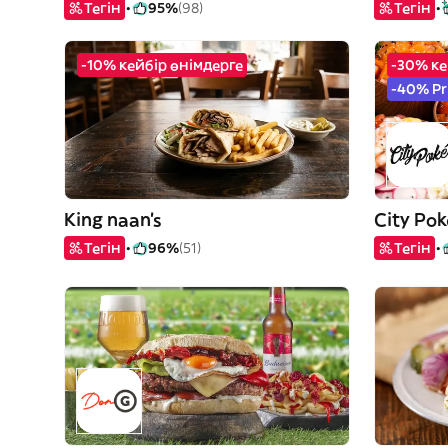
Тегін
95%
(98)
Тегін
-10% кейбір өнімдерге
-30% ке
-40% Pr
King naan’s
City Pok
Тегін
96%
(51)
Тегін