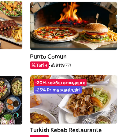
Punto Comun
Тегін
91%
(77)
-20% кейбір өнімдерге
-25% Prime жеңілдігі
Turkish Kebab Restaurante