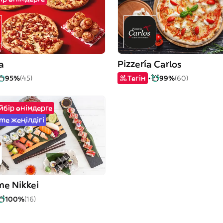
a
Pizzería Carlos
95%
(45)
Тегін
99%
(60)
йбір өнімдерге
ime жеңілдігі
me Nikkei
100%
(16)