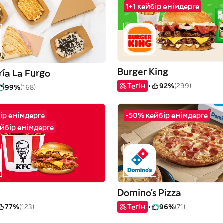
1+1 кейбір өнімдерге
Burger King
ía La Furgo
Тегін
92%
(299)
99%
(168)
бір өнімдерге
-50% кейбір өнімдерге
йбір өнімдерге
Domino's Pizza
77%
(123)
Тегін
96%
(71)