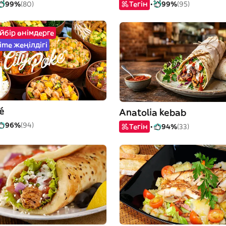
99%
(80)
Тегін
99%
(95)
йбір өнімдерге
ime жеңілдігі
é
Anatolia kebab
96%
(94)
Тегін
94%
(33)