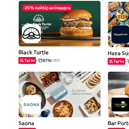
-20% кейбір өнімдерге
Black Turtle
Haya Su
Тегін
97%
(187)
Тегін
Saona
Bar Por