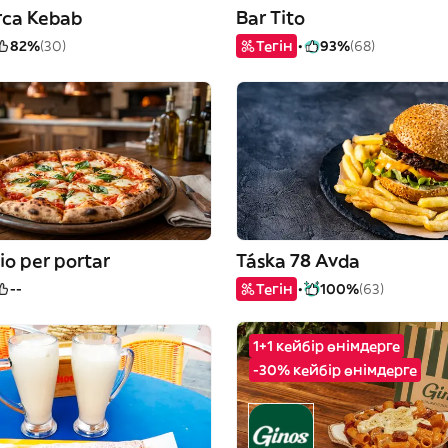
rca Kebab
Bar Tito
82%
(30)
Тегін
93%
(68)
io per portar
Táska 78 Avda
--
Тегін
100%
(63)
1+1 кейбір өнімдерге
-30% кейбір өнімдерге