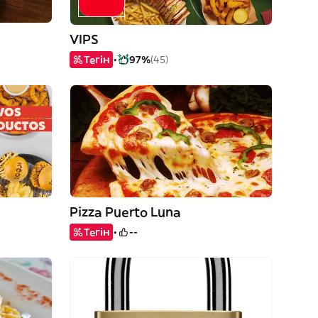
VIPS
Тегін
97%
(45)
Pizza Puerto Luna
Тегін
--