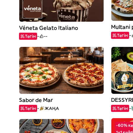
Multani 
Véneta Gelato Italiano
Тегін
Тегін
--
Sabor de Mar
Тегін
ЖАҢА
Тегін
-60% ке
1+1 кей