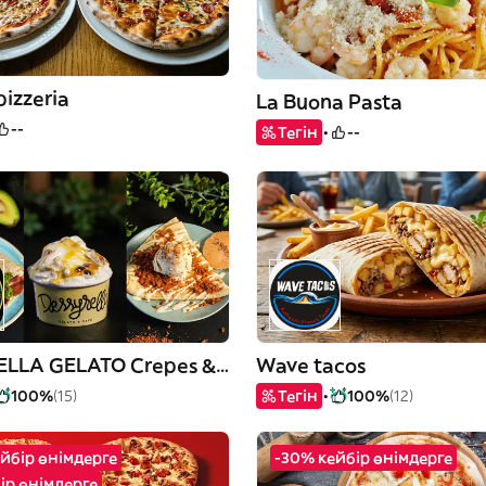
pizzeria
La Buona Pasta
--
Тегін
--
DESSYRELLA GELATO Crepes & Cafe
Wave tacos
100%
(15)
Тегін
100%
(12)
йбір өнімдерге
-30% кейбір өнімдерге
бір өнімдерге