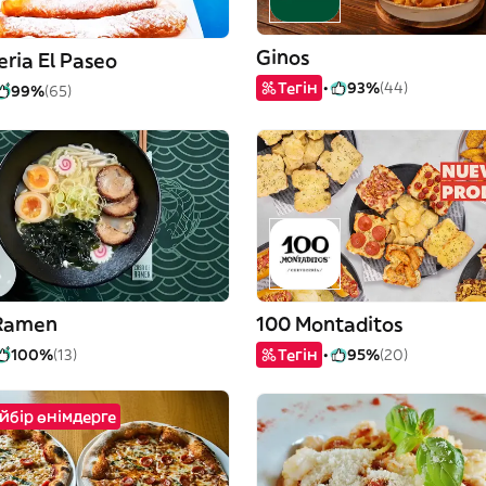
Ginos
ria El Paseo
Тегін
93%
(44)
99%
(65)
 Ramen
100 Montaditos
100%
(13)
Тегін
95%
(20)
йбір өнімдерге