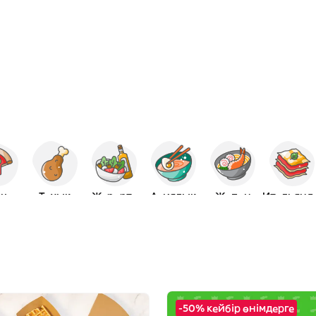
ца
Тауық
Жерорта
Азиялық
Жапон
Итал
-50% кейбір өнімдерге