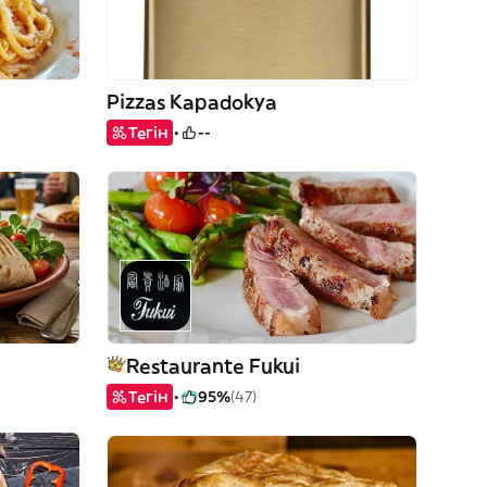
Pizzas Kapadokya
Тегін
--
Restaurante Fukui
Тегін
95%
(47)