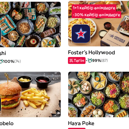
1+1 кейбір өнімдерге
-30% кейбір өнімдерге
Foster's Hollywood
shi
Тегін
99%
(87)
100%
(74)
tobelo
Haya Poke