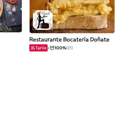
Restaurante Bocatería Doñate
Тегін
100%
(31)