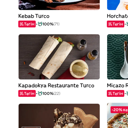
Kebab Turco
Horchate
Тегін
100%
(71)
Тегін
Kapadokya Restaurante Turco
Micazo
Тегін
100%
(22)
Тегін
-20% ке