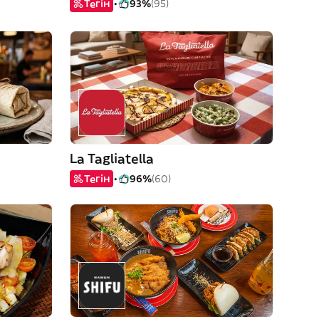
Тегін
93%
(95)
La Tagliatella
Тегін
96%
(60)