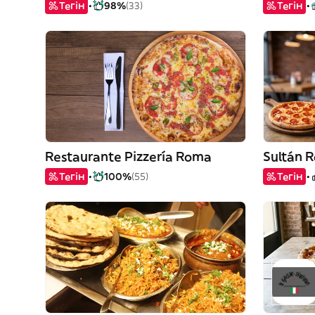
Тегін
98%
(33)
Тегін
Restaurante Pizzería Roma
Sultán R
Тегін
100%
(55)
Тегін