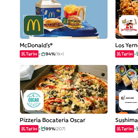
McDonald's®
Los Yern
Тегін
94%
(1k+)
Тегін
Pizzeria Bocateria Oscar
Sushima
Тегін
99%
(207)
Тегін