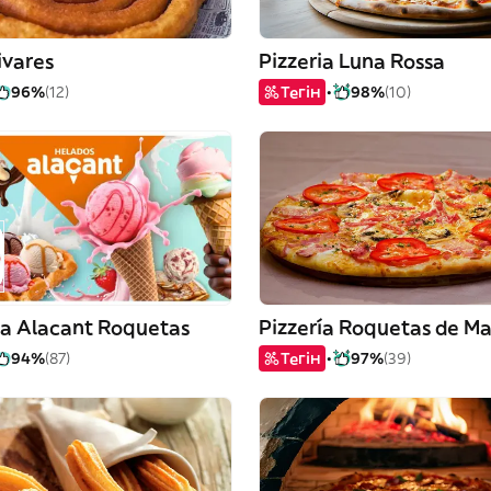
ivares
Pizzeria Luna Rossa
96%
(12)
Тегін
98%
(10)
ía Alacant Roquetas
Pizzería Roquetas de Ma
94%
(87)
Тегін
97%
(39)