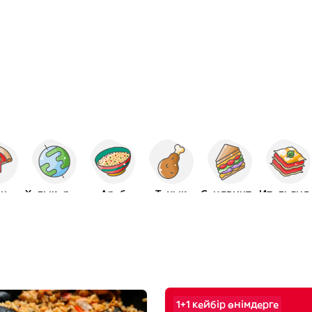
ца
Халықаралық
Араб
Тауық
Сэндвичтер
Итал
1+1 кейбір өнімдерге