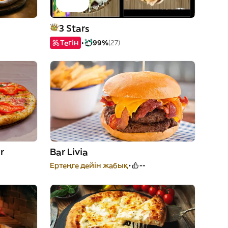
3 Stars
Тегін
99%
(27)
r
Bar Livia
Ертеңге дейін жабық
--