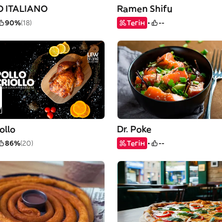
O ITALIANO
Ramen Shifu
90%
(18)
Тегін
--
ollo
Dr. Poke
86%
(20)
Тегін
--