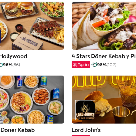
 Hollywood
96%
(86)
Тегін
98%
(102)
 Doner Kebab
Lord John's