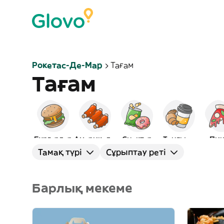
Рокетас-Де-Мар
Тағам
Тағам
Бургерлер
Америкалық
Снэктер
Таңғы ас
Пиц
Тамақ түрі
Сұрыптау реті
Барлық мекеме