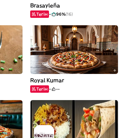
Brasayleña
Тегін
96%
(16)
Royal Kumar
Тегін
--