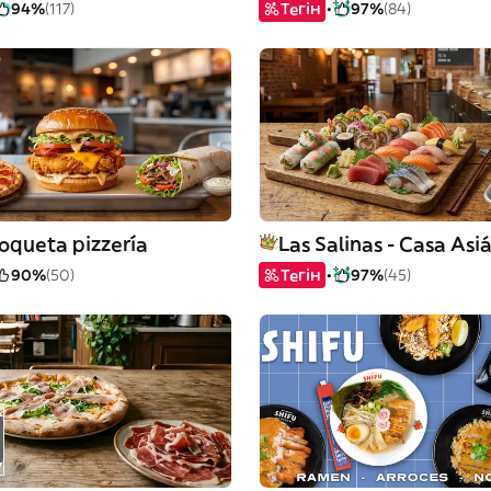
94%
(117)
Тегін
97%
(84)
oqueta pizzería
Las Salinas - Casa Asi
90%
(50)
Тегін
97%
(45)