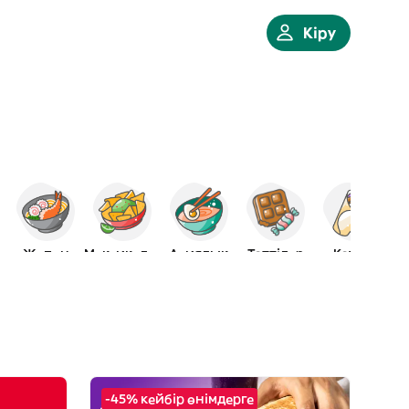
Кіру
ьяндық
Жапон
Мексикалық
Азиялық
Тәттілер
Кәуап
-45% кейбір өнімдерге