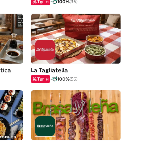
Тегін
100%
(36)
ática
La Tagliatella
Тегін
100%
(56)