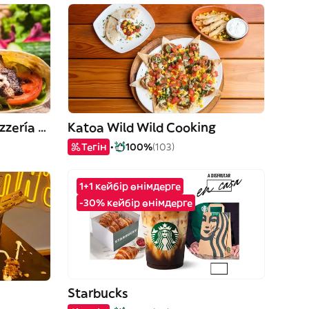
4 Stars Döner Kebab y Pizzería de Puerto
Katoa Wild Wild Cooking
Тегін
100%
(103)
1+1 кейбір өнімдерге
-30% кейбір өнімдерге
Starbucks