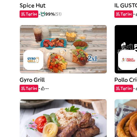
Spice Hut
IL GUST
Тегін
99%
(51)
Тегін
Gyro Grill
Pollo Cri
Тегін
--
Тегін