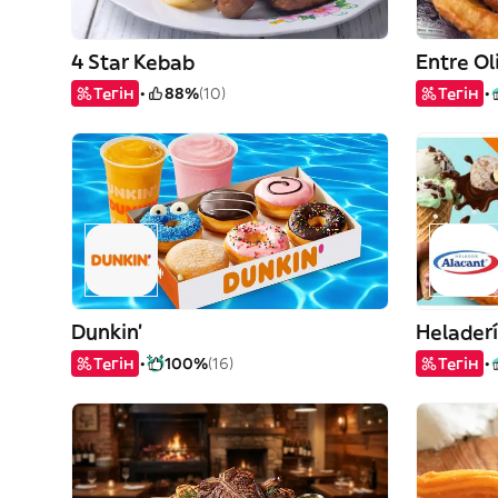
4 Star Kebab
Entre Ol
Тегін
88%
(10)
Тегін
Dunkin'
Helader
Тегін
100%
(16)
Тегін