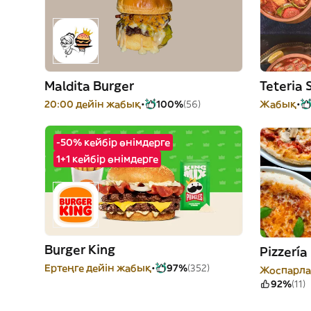
Maldita Burger
Teteria 
20:00 дейін жабық
100%
(56)
Жабық
-50% кейбір өнімдерге
1+1 кейбір өнімдерге
Burger King
Pizzería
Ертеңге дейін жабық
97%
(352)
Жоспарла
92%
(11)