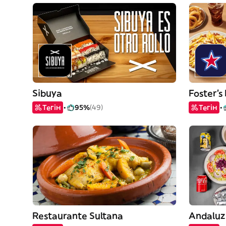
Sibuya
Foster's
Тегін
95%
(49)
Тегін
Restaurante Sultana
Andaluz