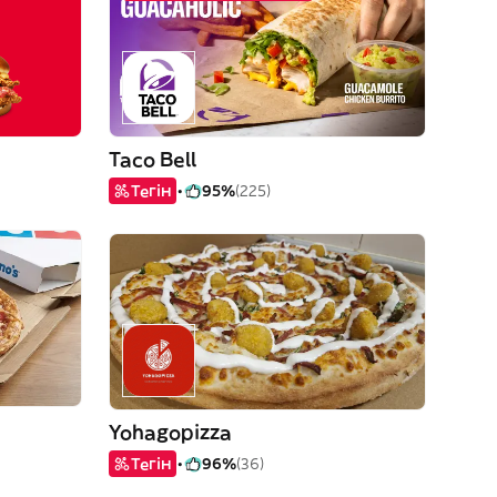
Taco Bell
Тегін
95%
(225)
Yohagopizza
Тегін
96%
(36)