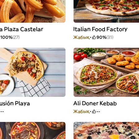
a Plaza Castelar
Italian Food Factory
100%
(27)
Жабық
90%
(31)
usión Playa
Ali Doner Kebab
--
Жабық
--