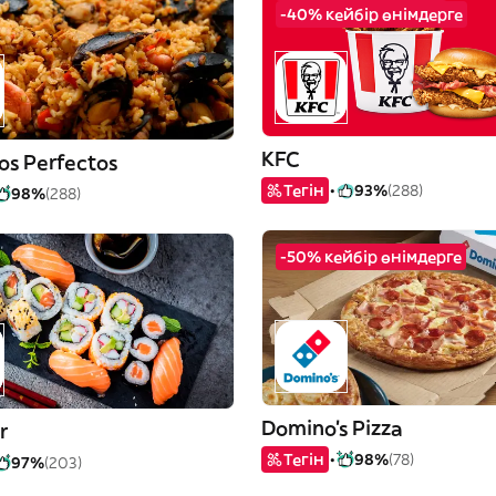
-40% кейбір өнімдерге
KFC
os Perfectos
Тегін
93%
(288)
98%
(288)
-50% кейбір өнімдерге
Domino's Pizza
r
Тегін
98%
(78)
97%
(203)