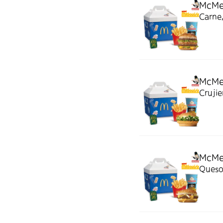
McMen
Carne,
McMen
Crujie
McMen
Queso 