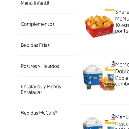
Menú infantil
Share
McNu
Complementos
10 est
por fu
a eleg
Bebidas Frías
McMe
Postres y Helados
Dobl
Doble 
combi
Ensaladas y Menús
crispy
Ensaladas
Bebidas McCafé®
Menú
Descu