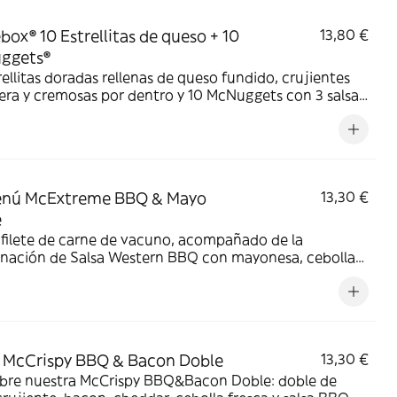
box® 10 Estrellitas de queso + 10
13,80 €
ggets®
rellitas doradas rellenas de queso fundido, crujientes
era y cremosas por dentro y 10 McNuggets con 3 salsas
ir. Pídelas por tiempo limitado
nú McExtreme BBQ & Mayo
13,30 €
e
filete de carne de vacuno, acompañado de la
nación de Salsa Western BBQ con mayonesa, cebolla
, doble de cheddar, lechuga fresca y tiras de bacon,
todo ello envuelto en un irresistible pan con bites de bacon.
 McCrispy BBQ & Bacon Doble
13,30 €
bre nuestra McCrispy BBQ&Bacon Doble: doble de