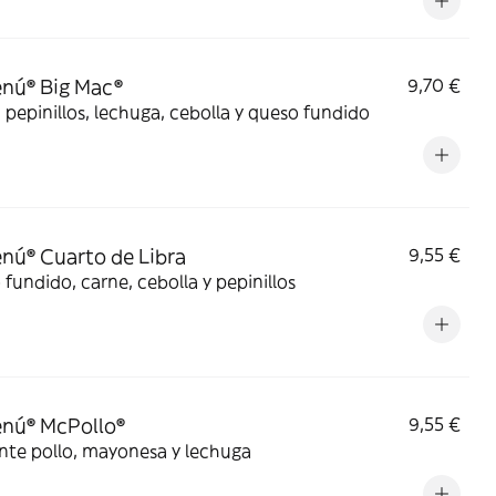
nú® Big Mac®
9,70 €
 pepinillos, lechuga, cebolla y queso fundido
ú® Cuarto de Libra
9,55 €
fundido, carne, cebolla y pepinillos
nú® McPollo®
9,55 €
nte pollo, mayonesa y lechuga