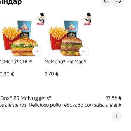
ындар
McMenú® CBO®
McMenú® Big Mac®
0,30 €
9,70 €
eBox® 25 McNuggets®
13,85 €
s alérgenos! Delicioso pollo rebozado con salsa a elegir