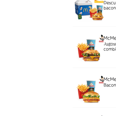
Descubre nuestra M
bacon,
de har
McMe
Jugoso
combi
crispy
McMe
Bacon,