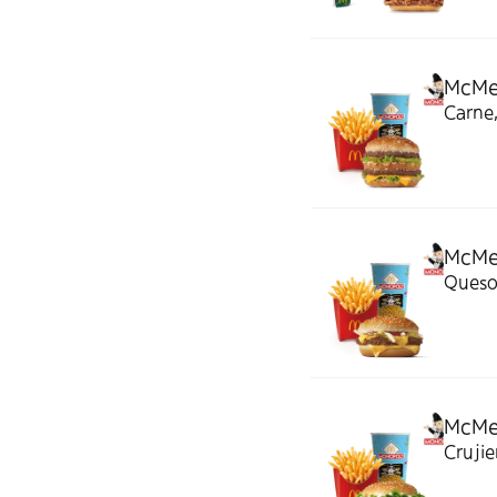
McMe
Carne,
McMen
Queso 
McMe
Crujie