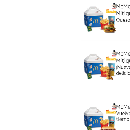
McMe
Mitiq
Queso
McMe
Mitiq
¡Nuev
delici
McMe
Vuelv
tierno
tiemp