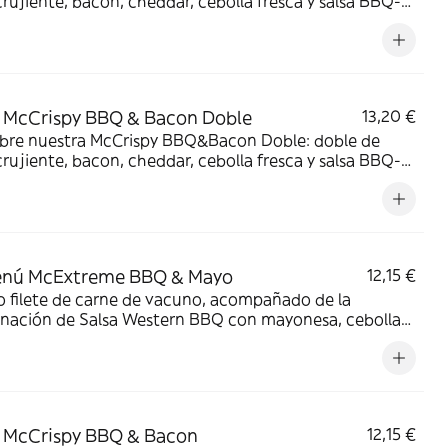
crujiente, bacon, cheddar, cebolla fresca y salsa BBQ-
sa en pan de harina de trigo con copos de patata.
irresistible!
 McCrispy BBQ & Bacon Doble
13,20 €
bre nuestra McCrispy BBQ&Bacon Doble: doble de
crujiente, bacon, cheddar, cebolla fresca y salsa BBQ-
sa en pan de harina de trigo con copos de patata.
irresistible!
nú McExtreme BBQ & Mayo
12,15 €
 filete de carne de vacuno, acompañado de la
nación de Salsa Western BBQ con mayonesa, cebolla
, doble de cheddar, lechuga fresca y tiras de bacon,
todo ello envuelto en un irresistible pan con bites de bacon.
 McCrispy BBQ & Bacon
12,15 €