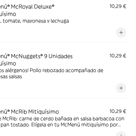
nú® McRoyal Deluxe®
10,29 €
uísimo
, tomate, mayonesa y lechuga
nú® McNuggets® 9 Unidades
10,29 €
uísimo
os alérgenos! Pollo rebozado acompañado de
osas salsas
nú® McRib Mitiquísimo
10,29 €
e McRib: carne de cerdo bañada en salsa barbacoa con
 pan tostado. Elígela en tu McMenú mitiquísimo por
o limitado