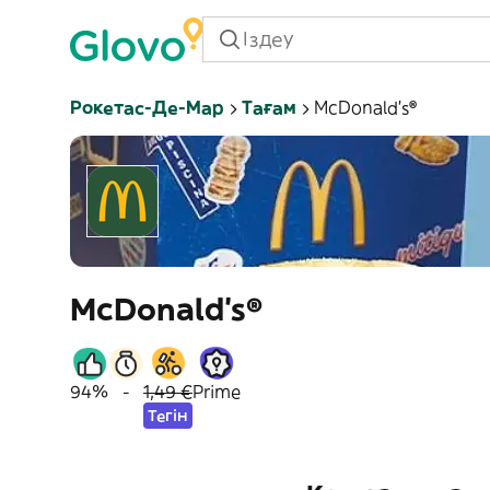
Рокетас-Де-Мар
Тағам
McDonald's®
McDonald's®
94%
-
1,49 €
Prime
Тегін