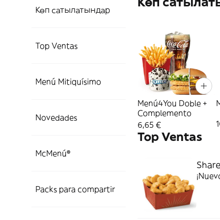
Көп сатылат
Көп сатылатындар
Top Ventas
Menú Mitiquísimo
Menú4You Doble +
Complemento
Novedades
1
6,65 €
Top Ventas
McMenú®
Shar
¡Nuevo
Packs para compartir