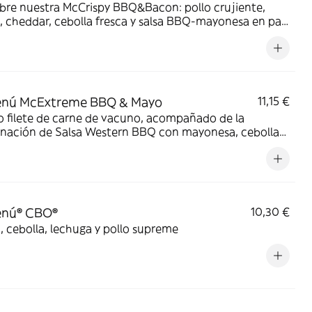
cCrispy BBQ&Bacon: pollo crujiente,
 cheddar, cebolla fresca y salsa BBQ-mayonesa en pan
ina de trigo con copos de patata. ¡Sabor irresistible!
nú McExtreme BBQ & Mayo
11,15 €
 filete de carne de vacuno, acompañado de la
nación de Salsa Western BBQ con mayonesa, cebolla
, doble de cheddar, lechuga fresca y tiras de bacon,
todo ello envuelto en un irresistible pan con bites de bacon.
nú® CBO®
10,30 €
 cebolla, lechuga y pollo supreme