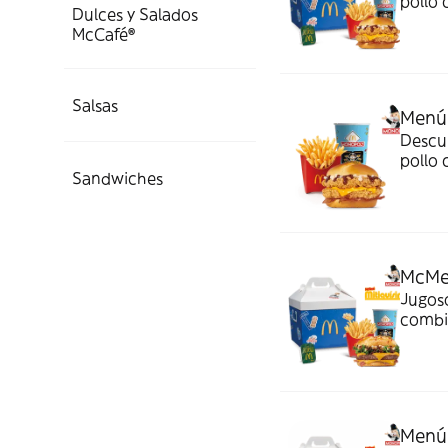
pollo 
Dulces y Salados
mayone
McCafé®
¡Sabor 
Salsas
Menú
Descu
pollo 
Sandwiches
mayone
¡Sabor 
McMe
Jugoso
combi
crispy
Menú