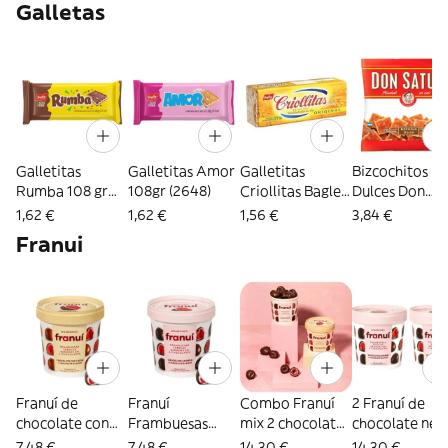
Galletas
(2297)
(2296)
Galletitas
Galletitas Amor
Galletitas
Bizcochitos
Rumba 108 gr
108gr (2648)
Criollitas Bagley
Dulces Don
(2647)
100Gr (2649)
Satur (2990)
1,62 €
1,62 €
1,56 €
3,84 €
Franui
Franuí de
Franuí
Combo Franuí
2 Franuí de
chocolate con
Frambuesas
mix 2 chocolates
chocolate neg
leche 150 gr
Chocolate
(2841)
(2840)
7,48 €
7,48 €
14,30 €
14,30 €