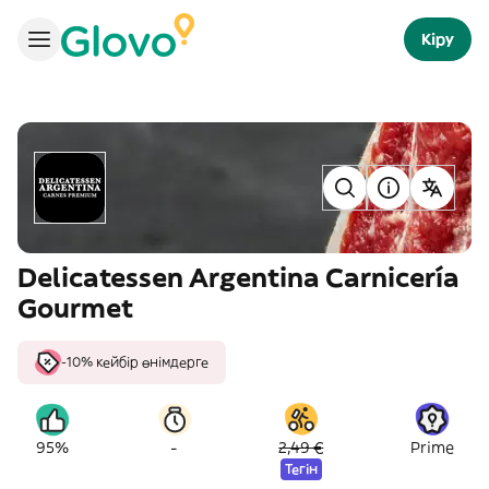
Кіру
Delicatessen Argentina Carnicería
Gourmet
-10% кейбір өнімдерге
-
95%
2,49 €
Prime
Тегін