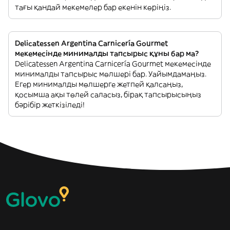
тағы қандай мекемелер бар екенін көріңіз.
Delicatessen Argentina Carnicería Gourmet
мекемесінде минималды тапсырыс құны бар ма?
Delicatessen Argentina Carnicería Gourmet мекемесінде
минималды тапсырыс мөлшері бар. Уайымдамаңыз.
Егер минималды мөлшерге жетпей қалсаңыз,
қосымша ақы төлей саласыз, бірақ тапсырысыңыз
бәрібір жеткізіледі!