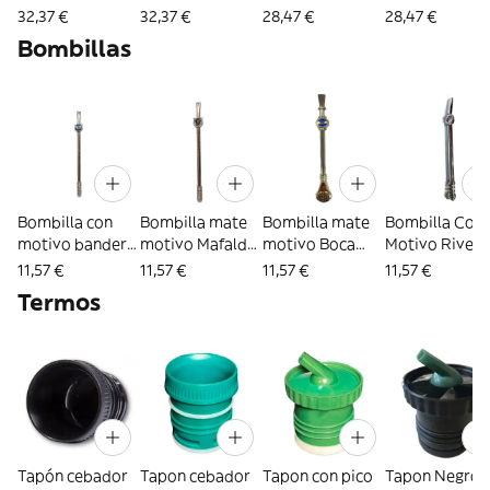
Paisito (4204)
Paisito (4204)
El Paisito (4205)
Negro El Paisi
32,37 €
32,37 €
28,47 €
28,47 €
(4212)
Bombillas
Bombilla con
Bombilla mate
Bombilla mate
Bombilla Con
motivo bandera
motivo Mafalda
motivo Boca
Motivo River
Argentina (3397)
(2681)
(3541)
Ideal Para Ma
11,57 €
11,57 €
11,57 €
11,57 €
Argentino (36
Termos
Tapón cebador
Tapon cebador
Tapon con pico
Tapon Negro