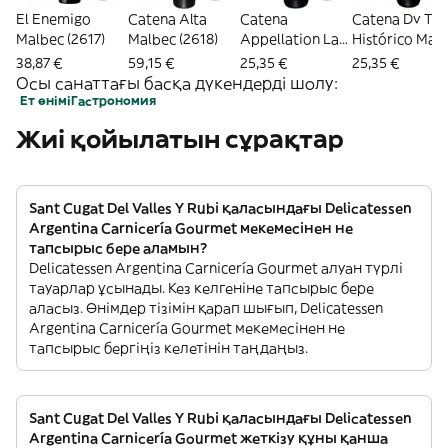
El Enemigo
Catena Alta
Catena
Catena Dv Tin
Malbec (2617)
Malbec (2618)
Appellation La
Histórico Mal
Consulta - 750
- 750ml (2622)
38,87 €
59,15 €
25,35 €
25,35 €
Ml (2621)
Осы санаттағы басқа дүкендерді шолу:
Ет өнімі
Гастрономия
Жиі қойылатын сұрақтар
Sant Cugat Del Valles Y Rubi қаласындағы Delicatessen
Argentina Carnicería Gourmet мекемесінен не
тапсырыс бере аламын?
Delicatessen Argentina Carnicería Gourmet алуан түрлі
тауарлар ұсынады. Кез келгеніне тапсырыс бере
аласыз. Өнімдер тізімін қарап шығып, Delicatessen
Argentina Carnicería Gourmet мекемесінен не
тапсырыс бергіңіз келетінін таңдаңыз.
Sant Cugat Del Valles Y Rubi қаласындағы Delicatessen
Argentina Carnicería Gourmet жеткізу құны қанша