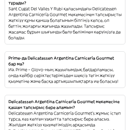
тұрады?
Sant Cugat Del Valles Y Rubi қаласындағы Delicatessen
Argentina Carnicería Gourmet мекемесінен тапсырысты
жеткізу құны қанша болатынын білгіңіз келсе, ол
беттің жоғарғы жағында жазылады. Тапсырыс
жасамас бұрын шығынды бөлу бөлімінен көруіңізге де
болады.
Prime-да Delicatessen Argentina Carnicería Gourmet
бар ма?
Иә. Prime – Glovo-ның жазылымдық бағдарламасы,
онда кейбір серіктестерімізден шексіз тегін жеткізу
қызметіне және басқа артықшылықтарға ие боласыз!
Delicatessen Argentina Carnicería Gourmet мекемесіне
қашан тапсырыс бере аламын?
Delicatessen Argentina Carnicería Gourmet’s жұмыс істеп
тұрса, кез келген уақытта тапсырыс бере аласыз.
Жылдам жеткізу қызметіміздің арқасында