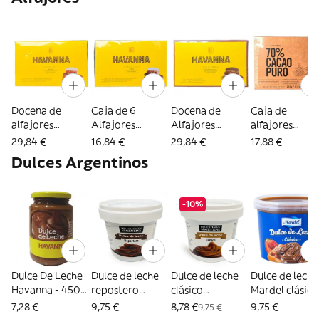
50gr. (2310)
Docena de
Caja de 6
Docena de
Caja de
alfajores
Alfajores
Alfajores
alfajores
Havanna mixtos
Havanna mixtos
Havanna
Havanna 70%
29,84 €
16,84 €
29,84 €
17,88 €
(2294)
(2293)
Chocolate
Cacao (2609)
Dulces Argentinos
(2295)
-10%
Dulce De Leche
Dulce de leche
Dulce de leche
Dulce de leche
Havanna - 450
repostero
clásico
Mardel clásico
gr (2300)
Delicatessen
Delicatessen
1kg (2913)
7,28 €
9,75 €
8,78 €
9,75 €
9,75 €
Argentina - 1 kg
Argentina - 1 kg