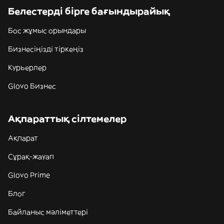
Белестерді бірге бағындырайық
Бос жұмыс орындары
Бизнесіңізді тіркеңіз
Курьерлер
Glovo Бизнес
Ақпараттық сілтемелер
Ақпарат
Сұрақ-жауап
Glovo Prime
Блог
Байланыс мәліметтері