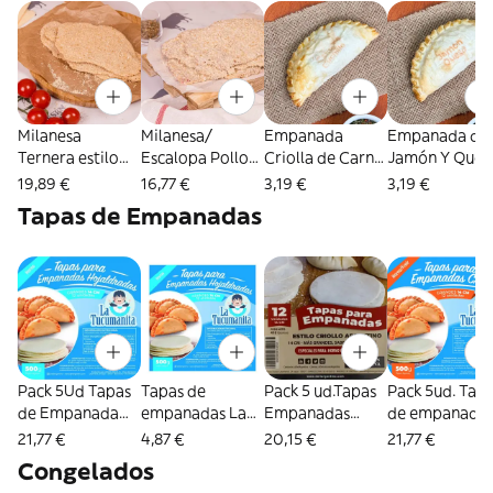
Milanesa
Milanesa/
Empanada
Empanada de
Ternera estilo
Escalopa Pollo-
Criolla de Carne
Jamón Y Ques
Argentino (con
con gluten-
Cortada a
estilo Argenti
19,89 €
16,77 €
3,19 €
3,19 €
gluten) - 600 gr
Congeladas -
Cuchillo (2519)
(2521)
Tapas de Empanadas
(2955)
600 gr (1644)
Pack 5Ud Tapas
Tapas de
Pack 5 ud.Tapas
Pack 5ud. Tap
de Empanada
empanadas La
Empanadas
de empanada
Hojaldre Horno
Tucumanita-
DeliArgentina 14
criollas La
21,77 €
4,87 €
20,15 €
21,77 €
Tucumanita
Hojaldre/ Horno
cm (4081)
Tucumanita 14
Congelados
14cm (4079)
- 14Cm (4129)
cm(4080)