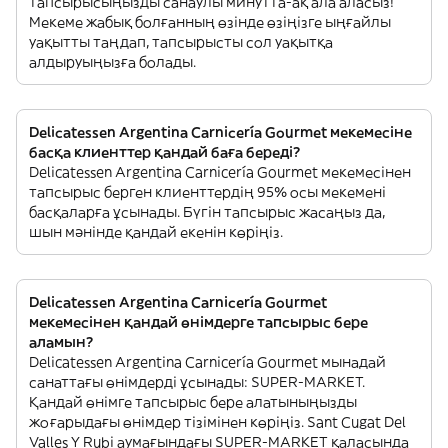
тапсырысыңызды санаулы минутта-ақ ала аласыз!
Мекеме жабық болғанның өзінде өзіңізге ыңғайлы
уақытты таңдап, тапсырысты сол уақытқа
алдыруыңызға болады.
Delicatessen Argentina Carnicería Gourmet мекемесіне
басқа клиенттер қандай баға береді?
Delicatessen Argentina Carnicería Gourmet мекемесінен
тапсырыс берген клиенттердің 95% осы мекемені
басқаларға ұсынады. Бүгін тапсырыс жасаңыз да,
шын мәнінде қандай екенін көріңіз.
Delicatessen Argentina Carnicería Gourmet
мекемесінен қандай өнімдерге тапсырыс бере
аламын?
Delicatessen Argentina Carnicería Gourmet мынадай
санаттағы өнімдерді ұсынады: SUPER-MARKET.
Қандай өнімге тапсырыс бере алатыныңызды
жоғарыдағы өнімдер тізімінен көріңіз. Sant Cugat Del
Valles Y Rubi аумағындағы SUPER-MARKET қаласында