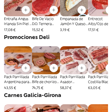
Entraña Angus
Bife De Vacio
Empanada de
Entrecot
Irlanda Sin Piel -
D.O. Ternera
Jamón Y Queso
Alto/Ojo de b
600 Gr (1628)
Frisona - 600 gr
estilo Argentino
Novillito Angu
17,08 €
15,52 €
3,19 €
17,51 €
(1636)
(2521)
D.O.Arg.-300 
Promociones Deli
(1619)
Pack Parrillada
Pack Parrillada
Pack Parrillada
Pack Parrillad
Argentina para
Bife de chorizo
Asador
Costilla Black
seis personas
para 6 personas
profesional 6
Angus 2,5KG
43,55 €
74,75 €
58,37 €
63,05 €
2,5kg (4086)
2,5KG (4089)
personas -2,5kg
(4088)
Carnes Galicia-Girona
(4087)