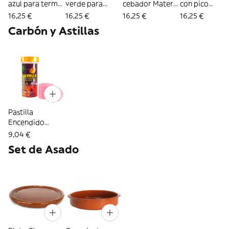
azul para termo
verde para
cebador Matero
con pico
Stanley (4135)
termo Stanley
a rosca para
cebador Mate
16,25 €
16,25 €
16,25 €
16,25 €
(3980)
termo Stanley
a rosca termo
Carbón y Astillas
(2686)
Stanley (4222)
Pastilla
Encendido
ecológixas
9,04 €
Lumix (2722)
Set de Asado