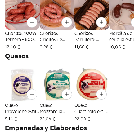
Chorizos 100%
Chorizos
Chorizos
Morcilla de
Ternera - 600
Criollos de
Parrilleros
cebolla estilo
Gr (1630)
Cerdo estilo
Cerdo Y Ternera
Argentino - 6
12,40 €
9,28 €
11,66 €
10,06 €
Arg. - 600 Gr
- 600 Gr (1632)
gr (1635)
Quesos
(1631)
Queso
Queso
Queso
Provolone estilo
Mozzarella
Cuartirolo estilo
Argentino - 200
Estilo
Argentino - 1 Kg
5,14 €
22,04 €
22,04 €
Gr (1655)
Argentino- 1 Kg
(1657)
Empanadas y Elaborados
(1656)