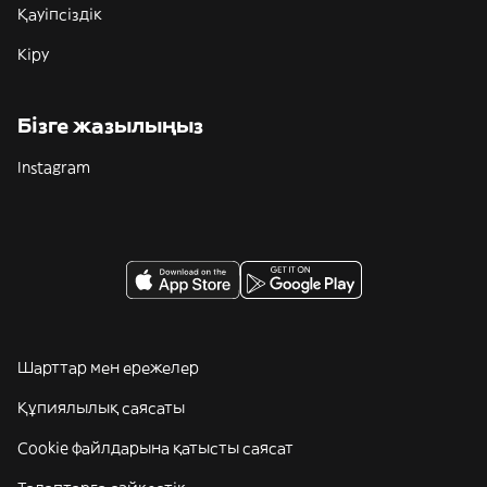
Қауіпсіздік
Кіру
Бізге жазылыңыз
Instagram
Шарттар мен ережелер
Құпиялылық саясаты
Cookie файлдарына қатысты саясат