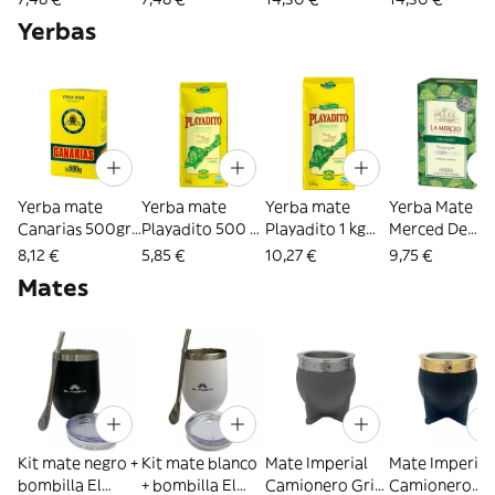
(2838)
Amargo 150 Gr
Yerbas
(2837)
Yerba mate
Yerba mate
Yerba mate
Yerba Mate La
Canarias 500gr
Playadito 500 gr
Playadito 1 kg
Merced De
(2655)
(2660)
(2661)
Campo 500 g
8,12 €
5,85 €
10,27 €
9,75 €
(2663)
Mates
Kit mate negro +
Kit mate blanco
Mate Imperial
Mate Imperial
bombilla El
+ bombilla El
Camionero Gris
Camionero