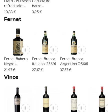
Plato Churrasco
Cazuela de
refractario-
barro
28Cm (2729)
Provoletera
10,33 €
3,25 €
(2730)
Fernet
Fernet Buhero
Fernet Branca
Fernet Branca
Negro
Italiano (2569)
Argentino (2568)
Argentino
21,97 €
27,17 €
37,57 €
(4499)
Vinos