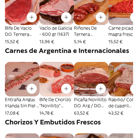
Bife De Vacio
Vacío de Galicia
Riñones De
Carne picada
D.O. Ternera
- 600 gr (1637)
Ternera
magra fresca 
Frisona - 600 gr
Congelados -
día - 600 Gr
15,52 €
13,96 €
5,14 €
15,52 €
(1636)
500 Gr (2196)
(1638)
Carnes de Argentina e Internacionales
Entraña Angus
Bife De Chorizo
Picaña Novillito
Rabillo/ Colit
Irlanda Sin Piel -
"Novillito"
D.O. Arg / D.O.
de cuadril
600 Gr (1628)
Angus Arg/Uru.
Uru- Pieza 1.4
Novillito Ang
17,08 €
14,78 €
63,52 €
43,52 €
300 gr (1617)
Kilos (1624)
1,2kg. (1626)
Chorizos Y Embutidos Frescos