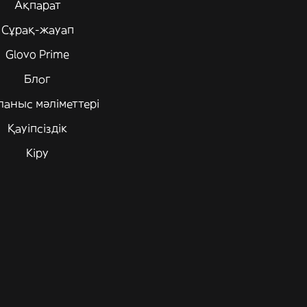
Ақпарат
Сұрақ-жауап
Glovo Prime
Блог
ланыс мәліметтері
Қауіпсіздік
Кіру