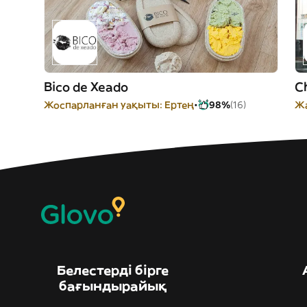
Bico de Xeado
C
Жоспарланған уақыты: Ертең
98%
(16)
Ж
Белестерді бірге
бағындырайық