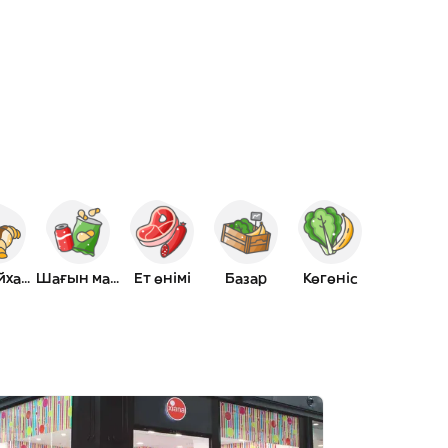
Наубайхана
Шағын маркет
Ет өнімі
Базар
Көгөніс