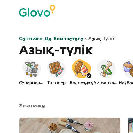
Сантьяго-Де-Компостела
Азық-Түлік
Азық-түлік
Супермаркет
Тәттілер
Балмұздақ
Үй жануары
2 нәтиже