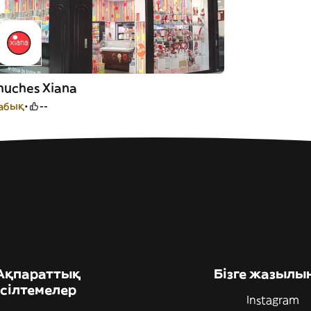
huches Xiana
абық
--
Ақпараттық
Бізге жазылы
сілтемелер
Instagram