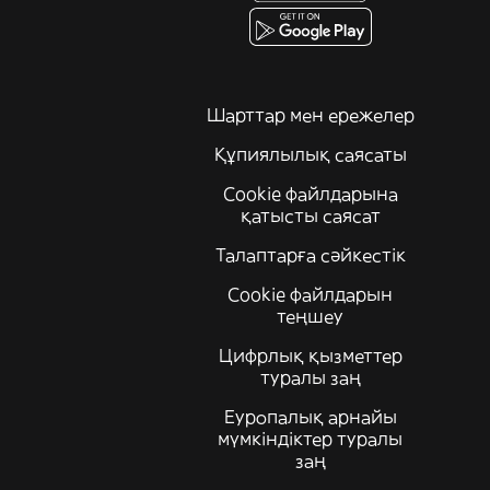
Шарттар мен ережелер
Құпиялылық саясаты
Cookie файлдарына
қатысты саясат
Талаптарға сәйкестік
Cookie файлдарын
теңшеу
Цифрлық қызметтер
туралы заң
Еуропалық арнайы
мүмкіндіктер туралы
заң