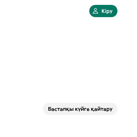
Кіру
Бастапқы күйге қайтару