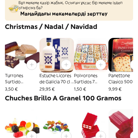
Бұл мекеме қазір жабық. Осыған ұқсас бір мекеме іздеп
отырсыз ба?
Маңайдағы мекемелерді зерттеу
Christmas / Nadal / Navidad
Turrones
Estuche Licores
Polvorones
Panettone
Surtido
de Galicia 70 cl –
Surtidos 7
Clasico 500 gr
Envuelto 100 grs
27º Vol.
Sabores 100 grs
Santangelo
3,50 €
29,95 €
1,50 €
9,99 €
Chuches Brillo A Granel 100 Gramos