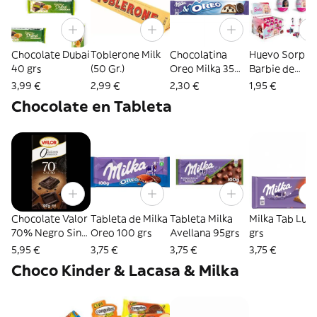
Chocolate Dubai
Toblerone Milk
Chocolatina
Huevo Sorpre
40 grs
(50 Gr.)
Oreo Milka 35
Barbie de
grs
chocolate
3,99 €
2,99 €
2,30 €
1,95 €
Chocolate en Tableta
Chocolate Valor
Tableta de Milka
Tableta Milka
Milka Tab Lu 8
70% Negro Sin
Oreo 100 grs
Avellana 95grs
grs
Azucar 100 grs
5,95 €
3,75 €
3,75 €
3,75 €
Choco Kinder & Lacasa & Milka