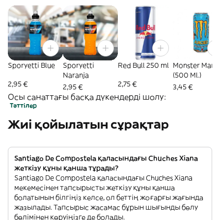
Sporyetti Blue
Sporyetti
Red Bull 250 ml
Monster Mang
Naranja
(500 Ml.)
2,95 €
2,75 €
2,95 €
3,45 €
Осы санаттағы басқа дүкендерді шолу:
Тәттілер
Жиі қойылатын сұрақтар
Santiago De Compostela қаласындағы Chuches Xiana
жеткізу құны қанша тұрады?
Santiago De Compostela қаласындағы Chuches Xiana
мекемесінен тапсырысты жеткізу құны қанша
болатынын білгіңіз келсе, ол беттің жоғарғы жағында
жазылады. Тапсырыс жасамас бұрын шығынды бөлу
бөлімінен көруіңізге де болады.