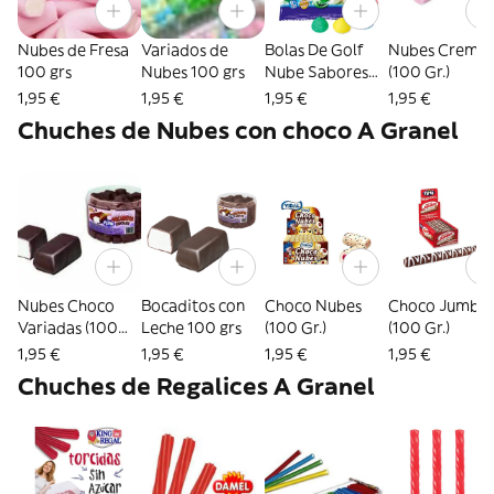
Nubes de Fresa
Variados de
Bolas De Golf
Nubes Cremos
100 grs
Nubes 100 grs
Nube Sabores
(100 Gr.)
Variado (100 Gr.)
1,95 €
1,95 €
1,95 €
1,95 €
Chuches de Nubes con choco A Granel
Nubes Choco
Bocaditos con
Choco Nubes
Choco Jumbo
Variadas (100
Leche 100 grs
(100 Gr.)
(100 Gr.)
Gr.)
1,95 €
1,95 €
1,95 €
1,95 €
Chuches de Regalices A Granel