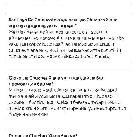
Santiago De Compostela қаласында Chuches Xiana
жеткізуге қанша уақыт кетеді?
Жеткізу мекенжайын жазған соң, сіз тұратын
аймақтағы әр мекеменің шамалап алғандағы жеткізу
уақытын көресіз. Сондай-ақ тапсырысыңыздың
Chuches Xiana мекемесінен қанша уақытта келетінін
тапсырысты рәсімдеу кезінде де көре аласыз.
Glovo-да Chuches Xiana үшін қандай да бір
промоакция бар ма?
Міндетті түрде жеңілдікпен сатылатын өнімдерді
және арнайы ұсыныстарды қарап жүріңіз, олар
сарымен белгіленеді. Кейде 1 бағаға 2 тауар немесе
жеңілдікпен жеткізу сияқты арнайы ұсыныстарға тап
болуыңыз мүмкін!
Prime-да Chuches Xiana бар ма?