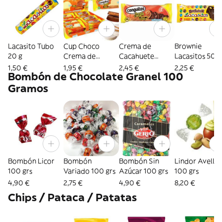
Lacasito Tubo
Cup Choco
Crema de
Brownie
20 g
Crema de
Cacahuete
Lacasitos 50 g
Cacahuetes 36
Chocolatina 46
1,50 €
1,95 €
2,45 €
2,25 €
Bombón de Chocolate Granel 100
grs
grs
Gramos
Bombón Licor
Bombón
Bombón Sin
Lindor Avellana
100 grs
Variado 100 grs
Azúcar 100 grs
100 grs
4,90 €
2,75 €
4,90 €
8,20 €
Chips / Pataca / Patatas