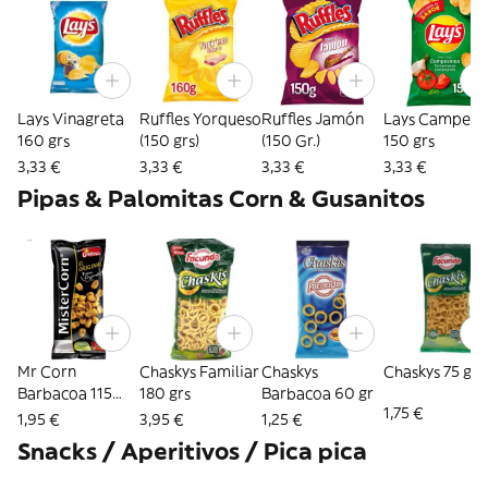
Lays Vinagreta
Ruffles Yorqueso
Ruffles Jamón
Lays Campesi
160 grs
(150 grs)
(150 Gr.)
150 grs
3,33 €
3,33 €
3,33 €
3,33 €
Pipas & Palomitas Corn & Gusanitos
Mr Corn
Chaskys Familiar
Chaskys
Chaskys 75 gr
Barbacoa 115
180 grs
Barbacoa 60 gr
1,75 €
gramos
1,95 €
3,95 €
1,25 €
Snacks / Aperitivos / Pica pica