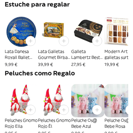
madera)
Estuche para regalar
Lata Danesa
Lata Galletas
Galleta
Modern Art
Royall Ballet
Gourmet Birba
Lambertz Best
galletas surtid
454 grs
500 grs
Selection Lata
estuche 500
9,99 €
39,99 €
27,95 €
19,99 €
520 g
gramos
Peluches como Regalo
Peluches Gnomo
Peluches Gnomo
Peluche Os@
Peluche Os@
Rojo Ella
Rojo Él
Bebe Azul
Bebe Rosa