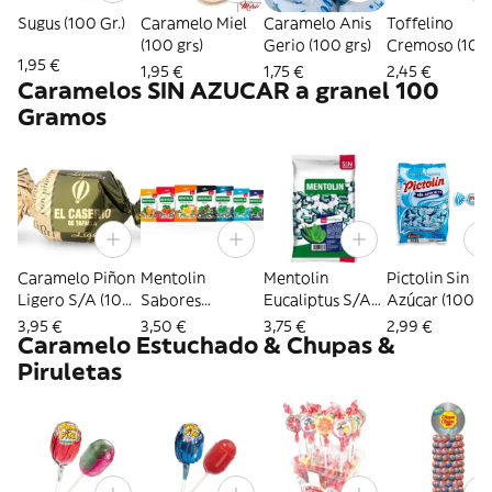
Sugus (100 Gr.)
Caramelo Miel
Caramelo Anis
Toffelino
(100 grs)
Gerio (100 grs)
Cremoso (100
1,95 €
grs)
1,95 €
1,75 €
2,45 €
Caramelos SIN AZUCAR a granel 100
Gramos
Caramelo Piñon
Mentolin
Mentolin
Pictolin Sin
Ligero S/A (100
Sabores
Eucaliptus S/A
Azúcar (100 
grs)
Variados S/A
(100 Gr.)
3,95 €
3,50 €
3,75 €
2,99 €
Caramelo Estuchado & Chupas &
(100 Gr.)
Piruletas