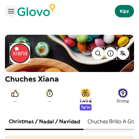
Кіру
Chuches Xiana
-
--
1,49 €
Prime
Тегін
Christmas / Nadal / Navidad
Chuches Brillo A Gra