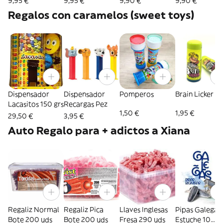
9,95 €
9,95 €
9,90 €
9,90 €
Regalos con caramelos (sweet toys)
Dispensador
Dispensador
Pomperos
Brain Licker
Lacasitos 150 grs
Recargas Pez
1,50 €
1,95 €
29,50 €
3,95 €
Auto Regalo para + adictos a Xiana
Regaliz Normal
Regaliz Pica
Llaves Inglesas
Pipas Galegas
Bote 200 uds
Bote 200 uds
Fresa 290 uds
Estuche 10