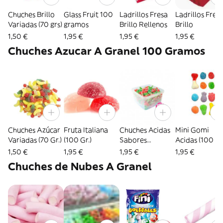
Chuches Brillo
Glass Fruit 100
Ladrillos Fresa
Ladrillos Fres
Variadas (70 grs)
gramos
Brillo Rellenos
Brillo
1,50 €
1,95 €
1,95 €
1,95 €
Chuches Azucar A Granel 100 Gramos
Chuches Azúcar
Fruta Italiana
Chuches Acidas
Mini Gomi
Variadas (70 Gr.)
(100 Gr.)
Sabores
Acidas (100 gr
Variados (100
1,50 €
1,95 €
1,95 €
1,95 €
Gr.)
Chuches de Nubes A Granel