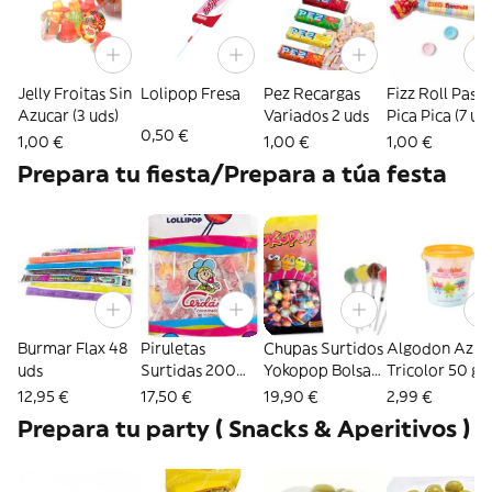
Jelly Froitas Sin
Lolipop Fresa
Pez Recargas
Fizz Roll Pastil
Azucar (3 uds)
Variados 2 uds
Pica Pica (7 u
0,50 €
1,00 €
1,00 €
1,00 €
Prepara tu fiesta/Prepara a túa festa
Burmar Flax 48
Piruletas
Chupas Surtidos
Algodon Azuc
uds
Surtidas 200
Yokopop Bolsa
Tricolor 50 gr
uds
200 uds
12,95 €
17,50 €
19,90 €
2,99 €
Prepara tu party ( Snacks & Aperitivos )