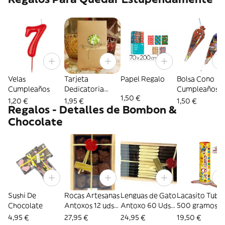
Velas
Tarjeta
Papel Regalo
Bolsa Cono
Cumpleaños
Dedicatoria
Cumpleaños
1,50 €
Neutra para
1,20 €
1,95 €
1,50 €
Regalos - Detalles de Bombon &
Regalo
Chocolate
Sushi De
Rocas Artesanas
Lenguas de Gato
Lacasito Tubo
Chocolate
Antoxos 12 uds
Antoxo 60 Uds
500 gramos
(en caja de
(caja madera)
4,95 €
27,95 €
24,95 €
19,50 €