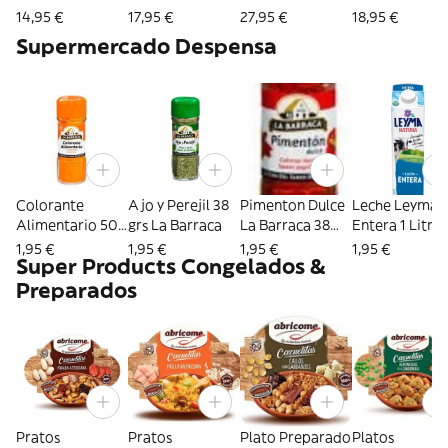
bolsas
14,95 €
17,95 €
27,95 €
18,95 €
Supermercado Despensa
Colorante
Ajo y Perejil 38
Pimenton Dulce
Leche Leyma
Alimentario 50
grs La Barraca
La Barraca 38
Entera 1 Litro
grs La Barraca
grs
1,95 €
1,95 €
1,95 €
1,95 €
Super Products Congelados &
Preparados
Pratos
Pratos
Plato Preparado
Platos