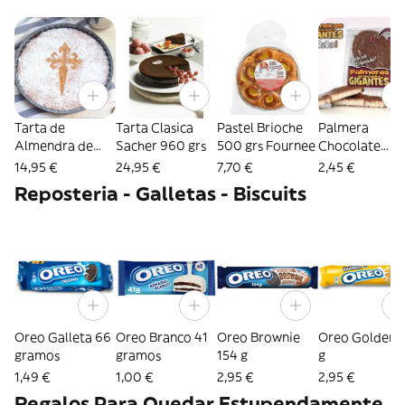
Tarta de
Tarta Clasica
Pastel Brioche
Palmera
Almendra de
Sacher 960 grs
500 grs Fournee
Chocolate
Santiago 700
Normal (Past.
14,95 €
24,95 €
7,70 €
2,45 €
grs Ancano
Jesus) 110 grs
Reposteria - Galletas - Biscuits
Oreo Galleta 66
Oreo Branco 41
Oreo Brownie
Oreo Golden 
gramos
gramos
154 g
g
1,49 €
1,00 €
2,95 €
2,95 €
Regalos Para Quedar Estupendamente