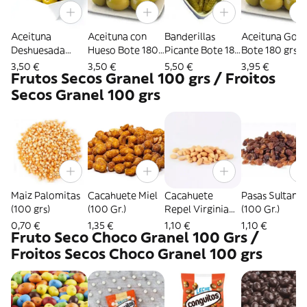
Aceituna
Aceituna con
Banderillas
Aceituna Gord
Deshuesada
Hueso Bote 180
Picante Bote 180
Bote 180 grs
Bote 180 grs
grs
grs
3,50 €
3,50 €
5,50 €
3,95 €
Frutos Secos Granel 100 grs / Froitos
Secos Granel 100 grs
Maiz Palomitas
Cacahuete Miel
Cacahuete
Pasas Sultanas
(100 grs)
(100 Gr.)
Repel Virginia
(100 Gr.)
(100 Gr.)
0,70 €
1,35 €
1,10 €
1,10 €
Fruto Seco Choco Granel 100 Grs /
Froitos Secos Choco Granel 100 grs