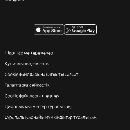
Шарттар мен ережелер
Құпиялылық саясаты
Cookie файлдарына қатысты саясат
Талаптарға сәйкестік
Cookie файлдарын теңшеу
Цифрлық қызметтер туралы заң
Еуропалық арнайы мүмкіндіктер туралы заң