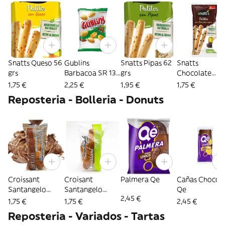
Snatts Queso 56
Gublins
Snatts Pipas 62
Snatts
grs
Barbacoa SR 135
grs
Chocolate
Grs
Palitos 68 grs
1,75 €
2,25 €
1,95 €
1,75 €
Reposteria - Bolleria - Donuts
Croissant
Croisant
Palmera Qe
Cañas Chocol
Santangelo
Santangelo
Qe
2,45 €
Relleno
Relleno de
1,75 €
1,75 €
2,45 €
Chocolate
Pistacho
Reposteria - Variados - Tartas