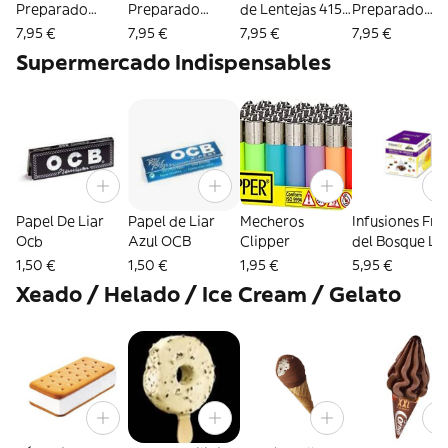
Preparado
Preparado
de Lentejas 415
Preparado
Fabada 415 grs
Paella 380 grs
grs
Albondigas (e
7,95 €
7,95 €
7,95 €
7,95 €
(en cazuela de
(en cazuela de
cazuela de
Supermercado Indispensables
barro)
barro)
barro)
Papel De Liar
Papel de Liar
Mecheros
Infusiones Fru
Ocb
Azul OCB
Clipper
del Bosque La
Barraca 10 ud
1,50 €
1,50 €
1,95 €
5,95 €
Xeado / Helado / Ice Cream / Gelato