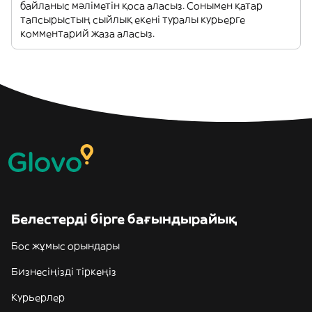
байланыс мәліметін қоса аласыз. Сонымен қатар
тапсырыстың сыйлық екені туралы курьерге
комментарий жаза аласыз.
Белестерді бірге бағындырайық
Бос жұмыс орындары
Бизнесіңізді тіркеңіз
Курьерлер