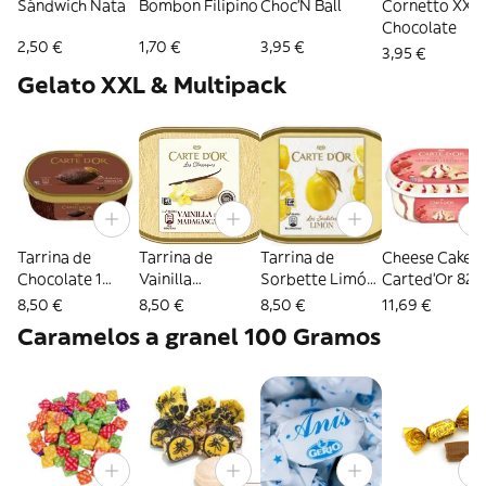
Sándwich Nata
Bombon Filipino
Choc'N Ball
Cornetto XXL
Chocolate
2,50 €
1,70 €
3,95 €
3,95 €
Gelato XXL & Multipack
Tarrina de
Tarrina de
Tarrina de
Cheese Cake
Chocolate 1
Vainilla
Sorbette Limón1
Carted'Or 825
Litro CarteD'Or
Madagascar 1
Litro CarteD'Or
ml
8,50 €
8,50 €
8,50 €
11,69 €
Litro CarteD'Or
Caramelos a granel 100 Gramos