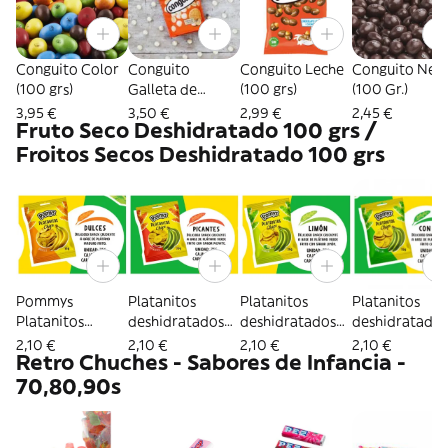
Conguito Color
Conguito
Conguito Leche
Conguito Neg
(100 grs)
Galleta de
(100 grs)
(100 Gr.)
Chocolate
3,95 €
3,50 €
2,99 €
2,45 €
Fruto Seco Deshidratado 100 grs /
Blanco 100 grs
Froitos Secos Deshidratado 100 grs
Pommys
Platanitos
Platanitos
Platanitos
Platanitos
deshidratados
deshidratados
deshidratados
deshidratados
con toque
con toque Limón
con sal Pomm
2,10 €
2,10 €
2,10 €
2,10 €
Retro Chuches - Sabores de Infancia -
con toque Dulce
picante Pomys
Pomys
Pommys
70,80,90s