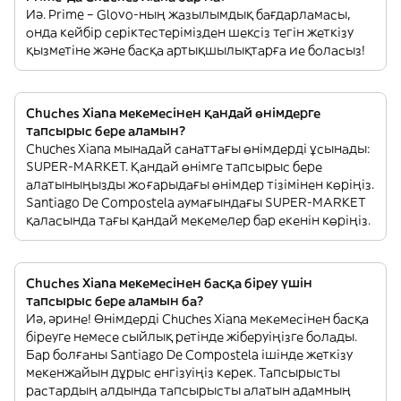
Иә. Prime – Glovo-ның жазылымдық бағдарламасы,
онда кейбір серіктестерімізден шексіз тегін жеткізу
қызметіне және басқа артықшылықтарға ие боласыз!
Chuches Xiana мекемесінен қандай өнімдерге
тапсырыс бере аламын?
Chuches Xiana мынадай санаттағы өнімдерді ұсынады:
SUPER-MARKET. Қандай өнімге тапсырыс бере
алатыныңызды жоғарыдағы өнімдер тізімінен көріңіз.
Santiago De Compostela аумағындағы SUPER-MARKET
қаласында тағы қандай мекемелер бар екенін көріңіз.
Chuches Xiana мекемесінен басқа біреу үшін
тапсырыс бере аламын ба?
Иә, әрине! Өнімдерді Chuches Xiana мекемесінен басқа
біреуге немесе сыйлық ретінде жіберуіңізге болады.
Бар болғаны Santiago De Compostela ішінде жеткізу
мекенжайын дұрыс енгізуіңіз керек. Тапсырысты
растардың алдында тапсырысты алатын адамның