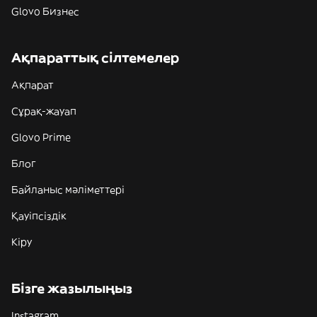
Glovo Бизнес
Ақпараттық сілтемелер
Ақпарат
Сұрақ-жауап
Glovo Prime
Блог
Байланыс мәліметтері
Қауіпсіздік
Кіру
Бізге жазылыңыз
Instagram