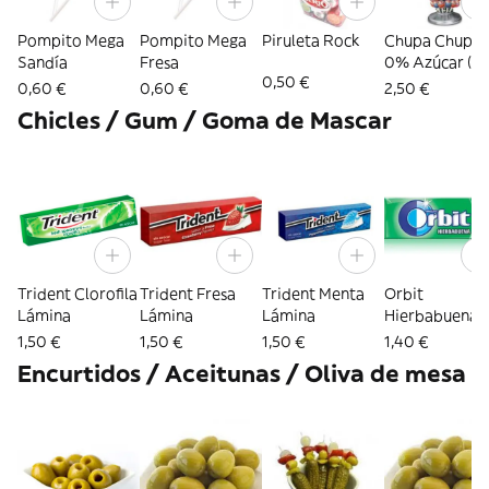
Pompito Mega
Pompito Mega
Piruleta Rock
Chupa Chups
Sandía
Fresa
0% Azúcar (5
0,50 €
sabores
0,60 €
0,60 €
2,50 €
variados)
Chicles / Gum / Goma de Mascar
Trident Clorofila
Trident Fresa
Trident Menta
Orbit
Lámina
Lámina
Lámina
Hierbabuena
1,50 €
1,50 €
1,50 €
1,40 €
Encurtidos / Aceitunas / Oliva de mesa