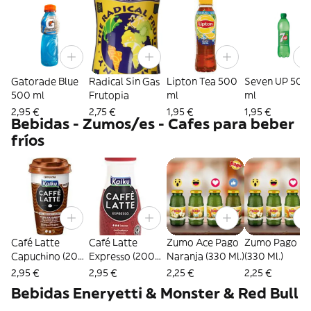
Gatorade Blue
Radical Sin Gas
Lipton Tea 500
Seven UP 500
500 ml
Frutopia
ml
ml
2,95 €
2,75 €
1,95 €
1,95 €
Bebidas - Zumos/es - Cafes para beber
fríos
Café Latte
Café Latte
Zumo Ace Pago
Zumo Pago Pi
Capuchino (200
Expresso (200
Naranja (330 Ml.)
(330 Ml.)
Ml.)
Ml.)
2,95 €
2,95 €
2,25 €
2,25 €
Bebidas Eneryetti & Monster & Red Bull