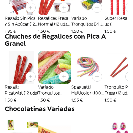
Regaliz Sin Pica
Regalices Fresa
Variado
Super Regaliz 
y Sin Azúcar (12
Normal (12 uds
Tronquitos Brillo
uds)
uds)
aprox)
(12 uds)
1,95 €
1,50 €
1,50 €
1,50 €
Chuches de Regalices con Pica A
Granel
Regaliz
Variado
Spaguetti
Tronquito Pic
Picatwist (12 uds)
Tronquitos
Multicolor (100
Fresa (12 uds.)
Azúcar (12 uds)
grs)
1,50 €
1,50 €
1,95 €
1,50 €
Chocolatinas Variadas