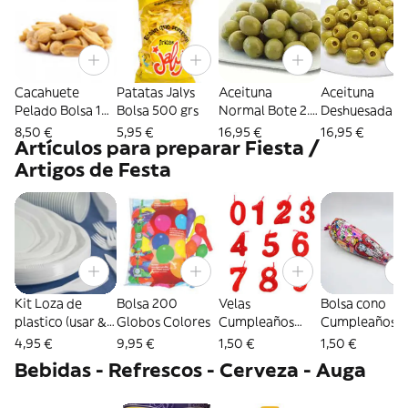
Cacahuete
Patatas Jalys
Aceituna
Aceituna
Pelado Bolsa 1
Bolsa 500 grs
Normal Bote 2.4
Deshuesada
kg
kg
Bote 2.4 kg
8,50 €
5,95 €
16,95 €
16,95 €
Artículos para preparar Fiesta /
Artigos de Festa
Kit Loza de
Bolsa 200
Velas
Bolsa cono
plastico (usar &
Globos Colores
Cumpleaños
Cumpleaños
tirar)
Número
4,95 €
9,95 €
1,50 €
1,50 €
Bebidas - Refrescos - Cerveza - Auga