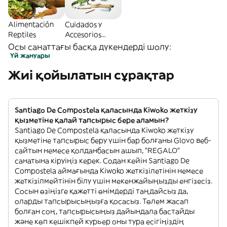
Alimentación
Cuidados y
Reptiles
Accesorios
Reptiles
Осы санаттағы басқа дүкендерді шолу:
Үй жануары
Жиі қойылатын сұрақтар
Santiago De Compostela қаласында Kiwoko жеткізу
қызметіне қалай тапсырыс бере аламын?
Santiago De Compostela қаласында Kiwoko жеткізу
қызметіне тапсырыс беру үшін бар болғаны Glovo веб-
сайтын немесе қолданбасын ашып, "REGALO"
санатына кіруіңіз керек. Содан кейін Santiago De
Compostela аймағында Kiwoko жеткізілетінін немесе
жеткізілмейтінін білу үшін мекенжайыңызды енгізесіз.
Сосын өзіңізге қажетті өнімдерді таңдайсыз да,
оларды тапсырысыңызға қосасыз. Төлем жасап
болған соң, тапсырысыңыз дайындала бастайды
және көп кешікпей курьер оны тура есігіңіздің