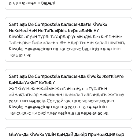
алдына әкеліп береді.
Santiago De Compostela қаласындағы Kiwoko
мекемесінен не тапсырыс бере аламын?
Kiwoko алуан түрлі тауарлар ұсынады. Кез келгеніне
тапсырыс бере аласыз. Өнімдер тізімін қарап шығып,
Kiwoko мекемесінен не тапсырыс бергіңіз келетінін
таңдаңыз.
Santiago De Compostela қаласында Kiwoko жеткізуге
қанша уақыт кетеді?
Жеткізу мекенжайын жазған соң, сіз тұратын
аймақтағы әр мекеменің шамалап алғандағы жеткізу
уақытын көресіз. Сондай-ақ тапсырысыңыздың
Kiwoko мекемесінен қанша уақытта келетінін
тапсырысты рәсімдеу кезінде де көре аласыз.
Glovo-да Kiwoko үшін қандай да бір промоакция бар