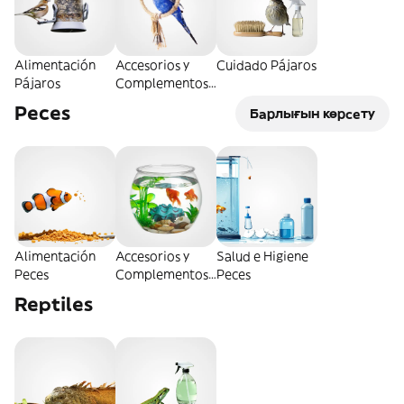
Alimentación
Accesorios y
Cuidado Pájaros
Pájaros
Complementos
Pájaros
Peces
Барлығын көрсету
Alimentación
Accesorios y
Salud e Higiene
Peces
Complementos
Peces
Peces
Reptiles