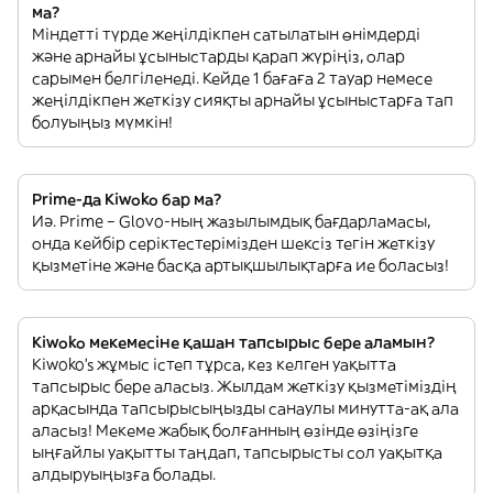
ма?
Міндетті түрде жеңілдікпен сатылатын өнімдерді
және арнайы ұсыныстарды қарап жүріңіз, олар
сарымен белгіленеді. Кейде 1 бағаға 2 тауар немесе
жеңілдікпен жеткізу сияқты арнайы ұсыныстарға тап
болуыңыз мүмкін!
Prime-да Kiwoko бар ма?
Иә. Prime – Glovo-ның жазылымдық бағдарламасы,
онда кейбір серіктестерімізден шексіз тегін жеткізу
қызметіне және басқа артықшылықтарға ие боласыз!
Kiwoko мекемесіне қашан тапсырыс бере аламын?
Kiwoko’s жұмыс істеп тұрса, кез келген уақытта
тапсырыс бере аласыз. Жылдам жеткізу қызметіміздің
арқасында тапсырысыңызды санаулы минутта-ақ ала
аласыз! Мекеме жабық болғанның өзінде өзіңізге
ыңғайлы уақытты таңдап, тапсырысты сол уақытқа
алдыруыңызға болады.