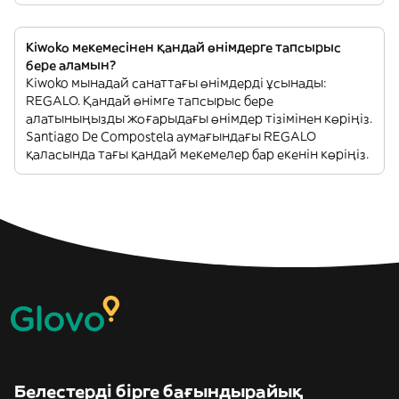
Kiwoko мекемесінен қандай өнімдерге тапсырыс
бере аламын?
Kiwoko мынадай санаттағы өнімдерді ұсынады:
REGALO. Қандай өнімге тапсырыс бере
алатыныңызды жоғарыдағы өнімдер тізімінен көріңіз.
Santiago De Compostela аумағындағы REGALO
қаласында тағы қандай мекемелер бар екенін көріңіз.
Белестерді бірге бағындырайық