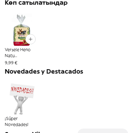
Көп сатылатындар
Versele Heno
Natu
Timo/Pimi/Chiri
9,99 €
500Gr
Novedades y Destacados
¡Súper
Novedades!