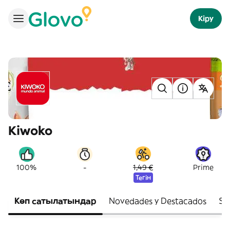
Кіру
Kiwoko
-
100%
1,49 €
Prime
Тегін
Көп сатылатындар
Novedades y Destacados
Su