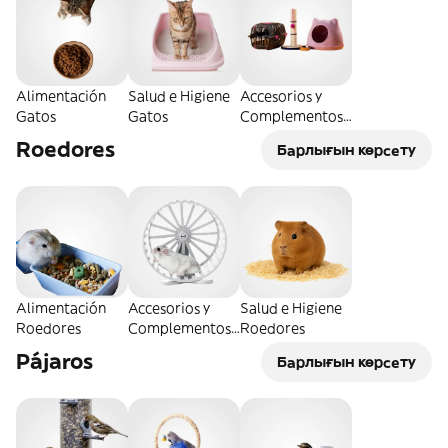
Alimentación
Salud e Higiene
Accesorios y
Gatos
Gatos
Complementos
Gatos
Roedores
Барлығын көрсету
Alimentación
Accesorios y
Salud e Higiene
Roedores
Complementos
Roedores
Roedores
Pájaros
Барлығын көрсету