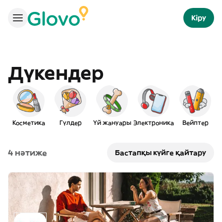
Кіру
Дүкендер
Косметика
Гүлдер
Үй жануары
Электроника
Вейптер
4 нәтиже
Бастапқы күйге қайтару