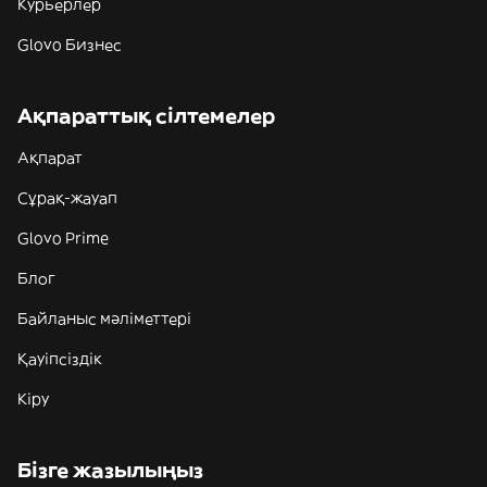
Курьерлер
Glovo Бизнес
Ақпараттық сілтемелер
Ақпарат
Сұрақ-жауап
Glovo Prime
Блог
Байланыс мәліметтері
Қауіпсіздік
Кіру
Бізге жазылыңыз