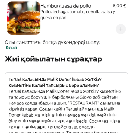
Hamburguesa de pollo
6,00 €
Pollo, lechuga, tomate, cebolla, salsa y
queso en pan
Осы санаттағы басқа дүкендерді шолу:
Кәуап
Жиі қойылатын сұрақтар
Teruel қаласында Malik Doner kebab жеткізу
қызметіне қалай тапсырыс бере аламын?
Teruel қаласында Malik Doner kebab жеткізу қызметіне
тапсырыс беру үшін бар болғаны Glovo веб-сайтын
немесе қолданбасын ашып, "RESTAURANT" санатына
кіруіңіз керек. Содан кейін Teruel аймағында Malik
Doner kebab жеткізілетінін немесе жеткізілмейтінін
білу үшін мекенжайыңызды енгізесіз. Сосын өзіңізге
қажетті өнімдерді таңдайсыз да, оларды
тапсырысыңызға қосасыз. Төлем жасап болған соң,