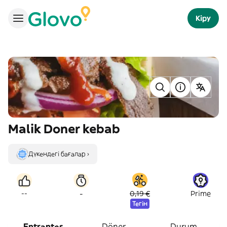
Кіру
Malik Doner kebab
Дүкендегі бағалар ›
-
--
0,19 €
Prime
Тегін
Entrantes
Döner
Durum