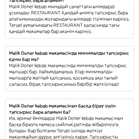
тапсырыс бере аламын?
Malik Doner kebab мынадай санаттағы өнімдерді
ұсынады: RESTAURANT. Қандай өнімге тапсырыс бере
алатыныңызды жоғарыдағы өнімдер тізімінен көріңіз.
Teruel аумағындағы RESTAURANT қаласында тағы
қандай мекемелер бар екенін көріңіз.
Malik Doner kebab мекемесінде минималды тапсырыс
құны бар ма?
Malik Doner kebab мекемесінде минималды тапсырыс
мөлшері бар. Уайымдамаңыз. Егер минималды
мөлшерге жетпей қалсаңыз, қосымша ақы төлей
саласыз, бірақ тапсырысыңыз бәрібір жеткізіледі!
Malik Doner kebab мекемесінен басқа біреу үшін
тапсырыс бере аламын ба?
Иә, әрине! Өнімдерді Malik Doner kebab мекемесінен
басқа біреуге немесе сыйлық ретінде жіберуіңізге
болады. Бар болғаны Teruel ішінде жеткізу
мекенжайын дұрыс енгізуіңіз керек. Тапсырысты