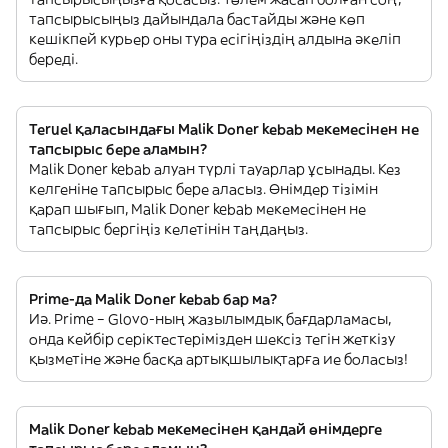
тапсырысыңыз дайындала бастайды және көп
кешікпей курьер оны тура есігіңіздің алдына әкеліп
береді.
Teruel қаласындағы Malik Doner kebab мекемесінен не
тапсырыс бере аламын?
Malik Doner kebab алуан түрлі тауарлар ұсынады. Кез
келгеніне тапсырыс бере аласыз. Өнімдер тізімін
қарап шығып, Malik Doner kebab мекемесінен не
тапсырыс бергіңіз келетінін таңдаңыз.
Prime-да Malik Doner kebab бар ма?
Иә. Prime – Glovo-ның жазылымдық бағдарламасы,
онда кейбір серіктестерімізден шексіз тегін жеткізу
қызметіне және басқа артықшылықтарға ие боласыз!
Malik Doner kebab мекемесінен қандай өнімдерге