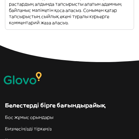
растардың алдында тапсырысты алатын адамның
байланыс мәліметін қоса аласыз. Сонымен қатар
тапсырыстың сыйлық екені туралы курьерге
комментарий жаза аласыз.
Белестерді бірге бағындырайық
Бос жұмыс орындары
Бизнесіңізді тіркеңіз