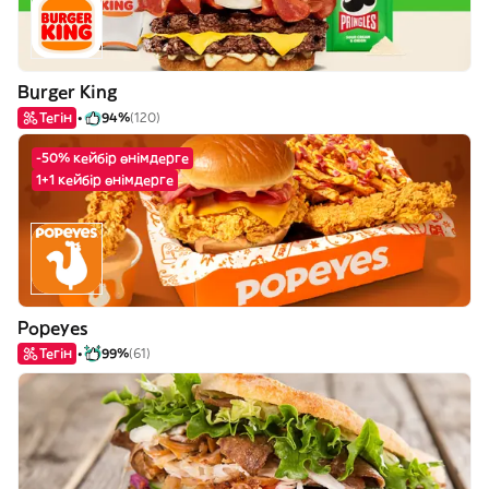
Burger King
Тегін
94%
(120)
-50% кейбір өнімдерге
1+1 кейбір өнімдерге
Popeyes
Тегін
99%
(61)