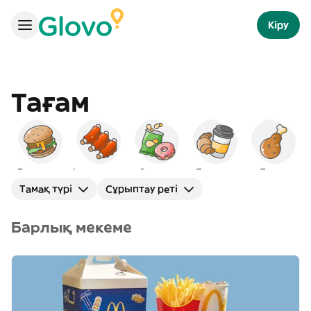
Кіру
Тағам
Бургерлер
Америкалық
Снэктер
Таңғы ас
Тауық
Тамақ түрі
Сұрыптау реті
Барлық мекеме