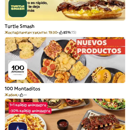
Turtle Smash
Жоспарланған уақыты: 19:30
85%
(15)
100 Montaditos
Жабық
--
1+1 кейбір өнімдерге
-30% кейбір өнімдерге