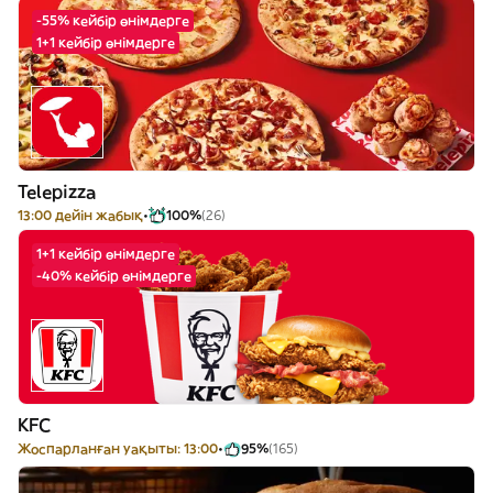
-55% кейбір өнімдерге
1+1 кейбір өнімдерге
Telepizza
13:00 дейін жабық
100%
(26)
1+1 кейбір өнімдерге
-40% кейбір өнімдерге
KFC
Жоспарланған уақыты: 13:00
95%
(165)