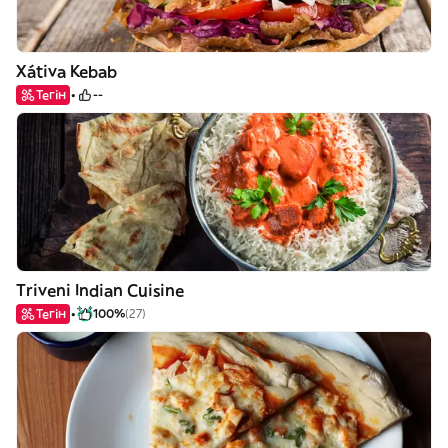
Xátiva Kebab
Тегін
--
Triveni Indian Cuisine
Тегін
100%
(27)