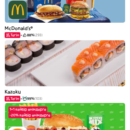
McDonald's®
Тегін
88%
(293)
Kazoku
Тегін
99%
(103)
1+1 кейбір өнімдерге
-20% кейбір өнімдерге