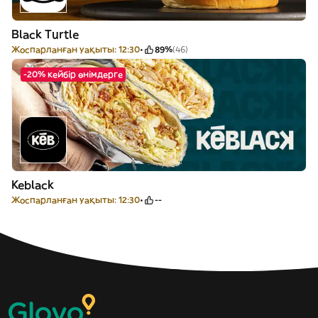
Black Turtle
Жоспарланған уақыты: 12:30
89%
(46)
-20% кейбір өнімдерге
Keblack
Жоспарланған уақыты: 12:30
--