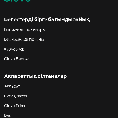
Белестерді бірге бағындырайық
Бос жұмыс орындары
Бизнесіңізді тіркеңіз
Курьерлер
Glovo Бизнес
Ақпараттық сілтемелер
Ақпарат
Сұрақ-жауап
Glovo Prime
Блог