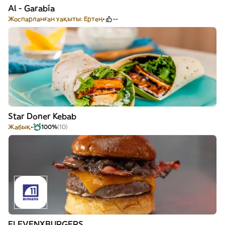
Al - Garabía
Жоспарланған уақыты: Ертең
--
Star Doner Kebab
Жабық
100%
(10)
ELEVENXBURGERS