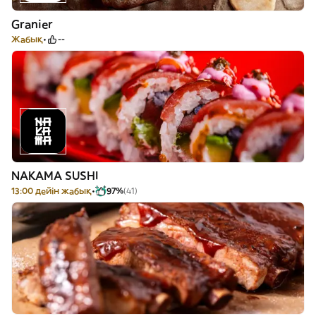
Granier
Жабық
--
NAKAMA SUSHI
13:00 дейін жабық
97%
(41)