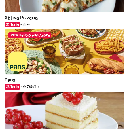
Xátiva Pizzería
Тегін
--
-20% кейбір өнімдерге
Pans
Тегін
76%
(11)