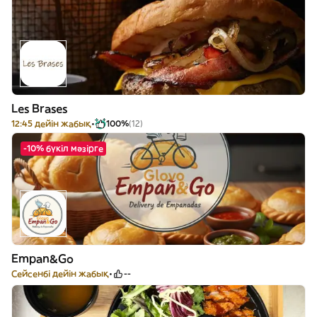
Les Brases
12:45 дейін жабық
100%
(12)
-10% бүкіл мәзірге
Empan&Go
Сейсенбі дейін жабық
--