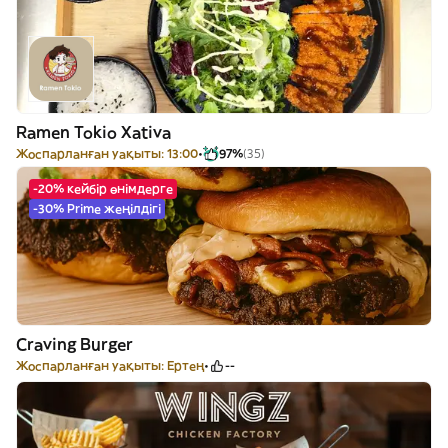
Ramen Tokio Xativa
Жоспарланған уақыты: 13:00
97%
(35)
-20% кейбір өнімдерге
-30% Prime жеңілдігі
Craving Burger
Жоспарланған уақыты: Ертең
--