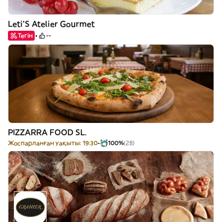
Leti’S Atelier Gourmet
Тегін
--
PIZZARRA FOOD SL.
Жоспарланған уақыты: 19:30
100%
(28)