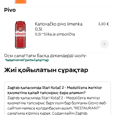
Pivo
Karlovačko pivo limenka
3,30 €
0,5l
0,5l *Slika je simbolična
Осы санаттағы басқа дүкендерді шолу:
Чевапчичи
Гриль
Салаттар
Жиі қойылатын сұрақтар
Zagreb қаласында Stari Kotač 2 - Medulićeva жеткізу
қызметіне қалай тапсырыс бере аламын?
Zagreb қаласында Stari Kotač 2 - Medulićeva жеткізу
қызметіне тапсырыс беру үшін бар болғаны Glovo веб-
сайтын немесе қолданбасын ашып, "RESTAURANT"
санатына кіруіңіз керек. Содан кейін Zagreb