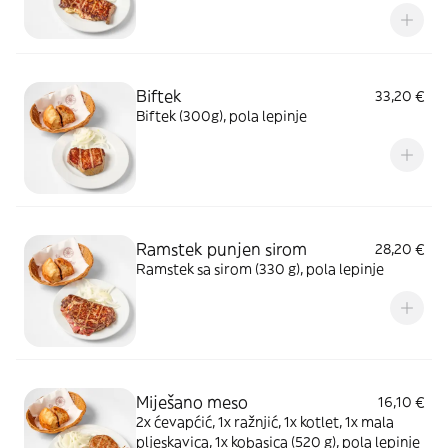
Biftek
33,20 €
Biftek (300g), pola lepinje
Ramstek punjen sirom
28,20 €
Ramstek sa sirom (330 g), pola lepinje
Miješano meso
16,10 €
2x ćevapćić, 1x ražnjić, 1x kotlet, 1x mala
pljeskavica, 1x kobasica (520 g), pola lepinje