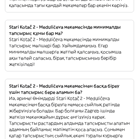
қаласында тағы қандай мекемелер бар екенін көріңіз.
Stari Kotač 2 - Medulićeva мекемесінде минималды
тапсырыс құны бар ма?
Stari Kotač 2 - Medulićeva мекемесінде минималды
тапсырыс мөлшері бар. Уайымдамаңыз. Егер
минималды мөлшерге жетпей қалсаңыз, қосымша
ақы төлей саласыз, бірақ тапсырысыңыз бәрібір
жеткізіледі!
Stari Kotač 2 - Medulićeva мекемесінен басқа біреу
үшін тапсырыс бере аламын ба?
Иә, әрине! Өнімдерді Stari Kotač 2 - Medulićeva
мекемесінен басқа біреуге немесе сыйлық ретінде
жіберуіңізге болады. Бар болғаны Zagreb ішінде
жеткізу мекенжайын дұрыс енгізуіңіз керек.
Тапсырысты растардың алдында тапсырысты алатын
адамның байланыс мәліметін қоса аласыз. Сонымен
қатар тапсырыстың сыйлық екені туралы курьерге