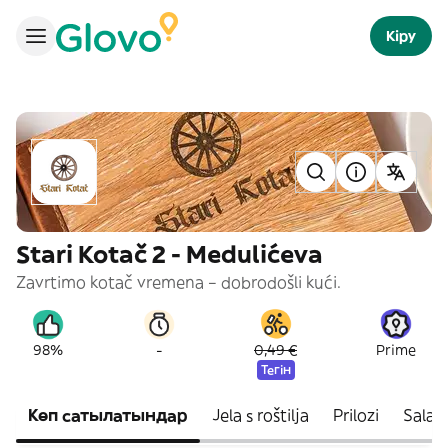
Кіру
Stari Kotač 2 - Medulićeva
Zavrtimo kotač vremena – dobrodošli kući.
-
98%
0,49 €
Prime
Тегін
Көп сатылатындар
Jela s roštilja
Prilozi
Salat