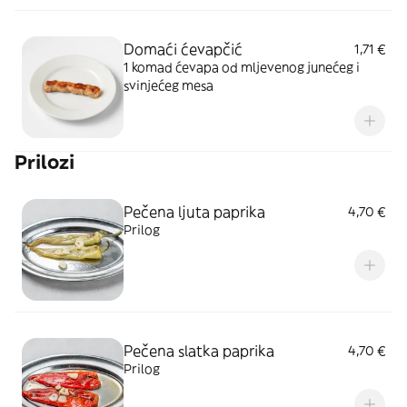
Domaći ćevapčić
1,71 €
1 komad ćevapa od mljevenog junećeg i
svinjećeg mesa
Prilozi
Pečena ljuta paprika
4,70 €
Prilog
Pečena slatka paprika
4,70 €
Prilog