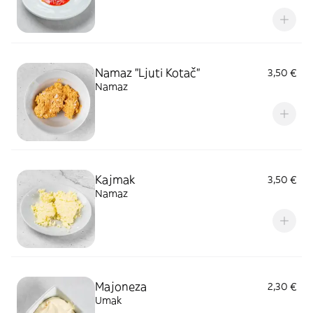
Namaz "Ljuti Kotač"
3,50 €
Namaz
Kajmak
3,50 €
Namaz
Majoneza
2,30 €
Umak