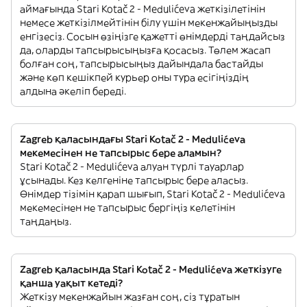
аймағында Stari Kotač 2 - Medulićeva жеткізілетінін
немесе жеткізілмейтінін білу үшін мекенжайыңызды
енгізесіз. Сосын өзіңізге қажетті өнімдерді таңдайсыз
да, оларды тапсырысыңызға қосасыз. Төлем жасап
болған соң, тапсырысыңыз дайындала бастайды
және көп кешікпей курьер оны тура есігіңіздің
алдына әкеліп береді.
Zagreb қаласындағы Stari Kotač 2 - Medulićeva
мекемесінен не тапсырыс бере аламын?
Stari Kotač 2 - Medulićeva алуан түрлі тауарлар
ұсынады. Кез келгеніне тапсырыс бере аласыз.
Өнімдер тізімін қарап шығып, Stari Kotač 2 - Medulićeva
мекемесінен не тапсырыс бергіңіз келетінін
таңдаңыз.
Zagreb қаласында Stari Kotač 2 - Medulićeva жеткізуге
қанша уақыт кетеді?
Жеткізу мекенжайын жазған соң, сіз тұратын