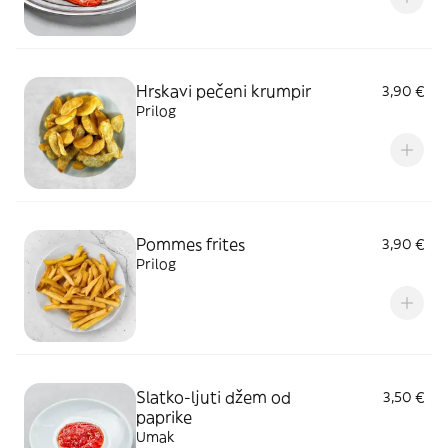
Hrskavi pečeni krumpir
3,90 €
Prilog
Pommes frites
3,90 €
Prilog
Slatko-ljuti džem od
3,50 €
paprike
Umak