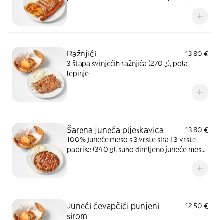
Ražnjići
13,80 €
3 štapa svinjećih ražnjića (270 g), pola
lepinje
Šarena juneća pljeskavica
13,80 €
100% juneće meso s 3 vrste sira i 3 vrste
paprike (340 g), suho dimljeno juneće meso,
pola lepinje
Juneći ćevapčići punjeni
12,50 €
sirom