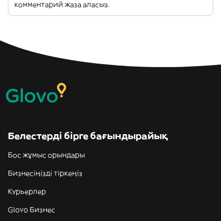
комментарий жаза аласыз.
Белестерді бірге бағындырайық
Бос жұмыс орындары
Бизнесіңізді тіркеңіз
Курьерлер
Glovo Бизнес