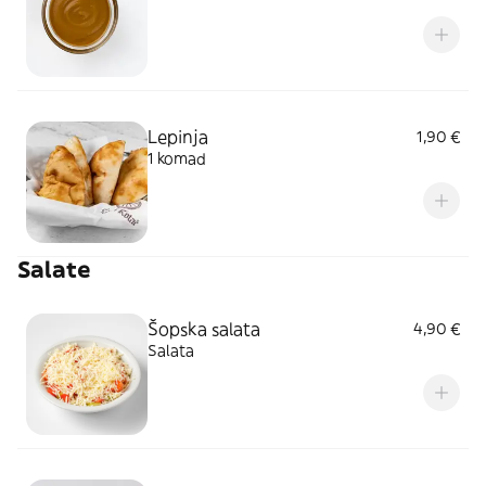
Lepinja
1,90 €
1 komad
Salate
Šopska salata
4,90 €
Salata