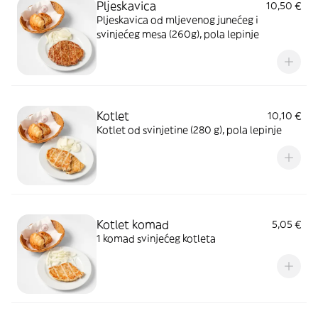
Pljeskavica
10,50 €
Pljeskavica od mljevenog junećeg i
svinjećeg mesa (260g), pola lepinje
Kotlet
10,10 €
Kotlet od svinjetine (280 g), pola lepinje
Kotlet komad
5,05 €
1 komad svinjećeg kotleta