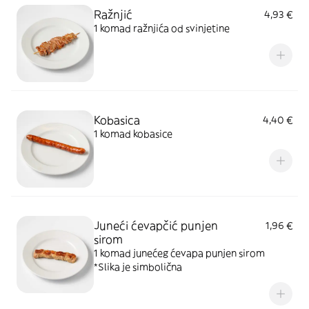
Ražnjić
4,93 €
1 komad ražnjića od svinjetine
Kobasica
4,40 €
1 komad kobasice
Juneći ćevapčić punjen
1,96 €
sirom
1 komad junećeg ćevapa punjen sirom
*Slika je simbolična