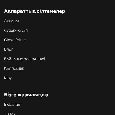
Ақпараттық сілтемелер
Ақпарат
Сұрақ-жауап
Glovo Prime
Блог
Байланыс мәліметтері
Қауіпсіздік
Кіру
Бізге жазылыңыз
Instagram
TikTok