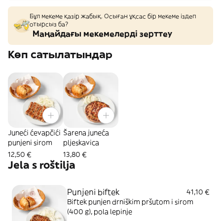
Бұл мекеме қазір жабық. Осыған ұқсас бір мекеме іздеп
отырсыз ба?
Маңайдағы мекемелерді зерттеу
Көп сатылатындар
Juneći ćevapčići
Šarena juneća
punjeni sirom
pljeskavica
12,50 €
13,80 €
Jela s roštilja
Punjeni biftek
41,10 €
Biftek punjen drniškim pršutom i sirom
(400 g), pola lepinje