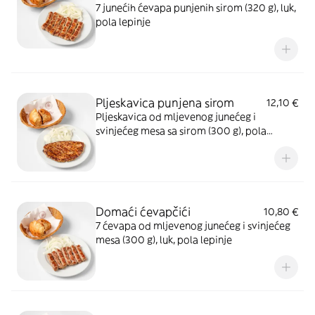
7 junećih ćevapa punjenih sirom (320 g), luk,
pola lepinje
Pljeskavica punjena sirom
12,10 €
Pljeskavica od mljevenog junećeg i
svinjećeg mesa sa sirom (300 g), pola
lepinje
Domaći ćevapčići
10,80 €
7 ćevapa od mljevenog junećeg i svinjećeg
mesa (300 g), luk, pola lepinje