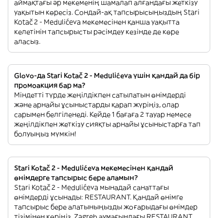
аймақтағы әр мекеменің шамалап алғандағы жеткізу
уақытын көресіз. Сондай-ақ тапсырысыңыздың Stari
Kotač 2 - Medulićeva мекемесінен қанша уақытта
келетінін тапсырысты рәсімдеу кезінде де көре
аласыз.
Glovo-да Stari Kotač 2 - Medulićeva үшін қандай да бір
промоакция бар ма?
Міндетті түрде жеңілдікпен сатылатын өнімдерді
және арнайы ұсыныстарды қарап жүріңіз, олар
сарымен белгіленеді. Кейде 1 бағаға 2 тауар немесе
жеңілдікпен жеткізу сияқты арнайы ұсыныстарға тап
болуыңыз мүмкін!
Stari Kotač 2 - Medulićeva мекемесінен қандай
өнімдерге тапсырыс бере аламын?
Stari Kotač 2 - Medulićeva мынадай санаттағы
өнімдерді ұсынады: RESTAURANT. Қандай өнімге
тапсырыс бере алатыныңызды жоғарыдағы өнімдер
тізімінен көріңіз. Zagreb аумағындағы RESTAURANT