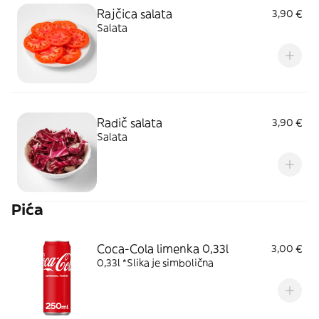
Rajčica salata
3,90 €
Salata
Radič salata
3,90 €
Salata
Pića
Coca-Cola limenka 0,33l
3,00 €
0,33l *Slika je simbolična