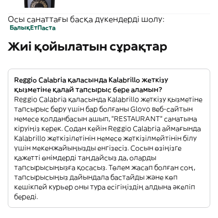
Осы санаттағы басқа дүкендерді шолу:
Балық
Ет
Паста
Жиі қойылатын сұрақтар
Reggio Calabria қаласында Kalabrillo жеткізу
қызметіне қалай тапсырыс бере аламын?
Reggio Calabria қаласында Kalabrillo жеткізу қызметіне
тапсырыс беру үшін бар болғаны Glovo веб-сайтын
немесе қолданбасын ашып, "RESTAURANT" санатына
кіруіңіз керек. Содан кейін Reggio Calabria аймағында
Kalabrillo жеткізілетінін немесе жеткізілмейтінін білу
үшін мекенжайыңызды енгізесіз. Сосын өзіңізге
қажетті өнімдерді таңдайсыз да, оларды
тапсырысыңызға қосасыз. Төлем жасап болған соң,
тапсырысыңыз дайындала бастайды және көп
кешікпей курьер оны тура есігіңіздің алдына әкеліп
береді.