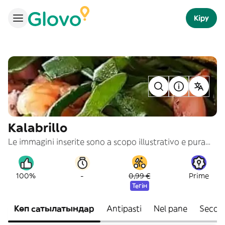
Кіру
Kalabrillo
Le immagini inserite sono a scopo illustrativo e puramente indicativo
-
100%
0,99 €
Prime
Тегін
Көп сатылатындар
Antipasti
Nel pane
Secon