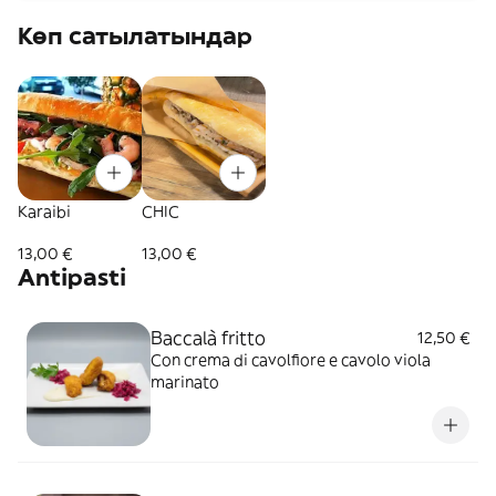
Көп сатылатындар
Karaibi
CHIC
13,00 €
13,00 €
Antipasti
Baccalà fritto
12,50 €
Con crema di cavolfiore e cavolo viola
marinato