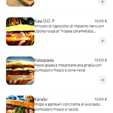
Kala D.O. P
13,00 €
Arrosto di capocollo di maialino nero con
cipolla rossa di Tropea caramellata,
caciocavallo della sila e 'nduja di Spilinga
Kalaspada
13,00 €
Pesce spada e melanzane alla griglia con
pomodoro fresco e olive verdi
Karaibi
13,00 €
Polpo e gamberi con crema di avocado,
pomodoro fresco e rucola