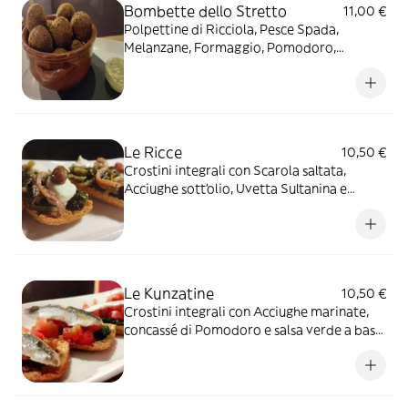
Bombette dello Stretto
11,00 €
Polpettine di Ricciola, Pesce Spada,
Melanzane, Formaggio, Pomodoro,
Finocchietto e scorzette di Bergamotto
servite con maionese al pesto di Basilico
Le Ricce
10,50 €
Crostini integrali con Scarola saltata,
Acciughe sott'olio, Uvetta Sultanina e
mousse di Formaggio
Le Kunzatine
10,50 €
Crostini integrali con Acciughe marinate,
concassé di Pomodoro e salsa verde a base
di Prezzemolo e Aglio