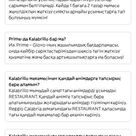
сарымен белгіленеді. Кейде 1 бағаға 2 тауар немесе
жеңілдікпен жеткізу сияқты арнайы ұсыныстарға тап
болуыңыз мүмкін!
Prime-да Kalabrillo бар ма?
Иә. Prime – Glovo-ның жазылымдық бағдарламасы,
онда кейбір серіктестерімізден шексіз тегін жеткізу
қызметіне және басқа артықшылықтарға ие боласыз!
Kalabrillo мекемесінен қандай өнімдерге тапсырыс
бере аламын?
Kalabrillo мынадай санаттағы өнімдерді ұсынады:
RESTAURANT. Қандай өнімге тапсырыс бере
алатыныңызды жоғарыдағы өнімдер тізімінен көріңіз.
Reggio Calabria аумағындағы RESTAURANT қаласында
тағы қандай мекемелер бар екенін көріңіз.
Kalabrillo мекемесінде минималды тапсырыс құны