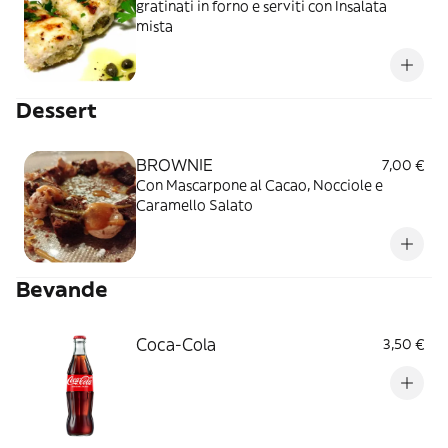
gratinati in forno e serviti con Insalata
mista
Dessert
BROWNIE
7,00 €
Con Mascarpone al Cacao, Nocciole e
Caramello Salato
Bevande
Coca-Cola
3,50 €