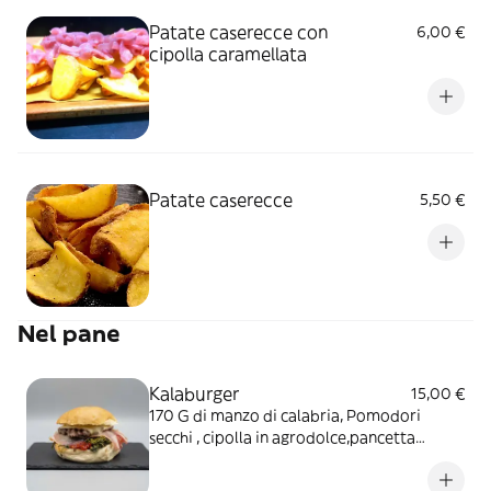
Patate caserecce con
6,00 €
cipolla caramellata
Patate caserecce
5,50 €
Nel pane
Kalaburger
15,00 €
170 G di manzo di calabria, Pomodori
secchi , cipolla in agrodolce,pancetta
formaggio e nduja