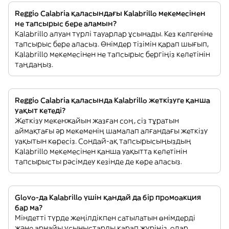
Reggio Calabria қаласындағы Kalabrillo мекемесінен
не тапсырыс бере аламын?
Kalabrillo алуан түрлі тауарлар ұсынады. Кез келгеніне
тапсырыс бере аласыз. Өнімдер тізімін қарап шығып,
Kalabrillo мекемесінен не тапсырыс бергіңіз келетінін
таңдаңыз.
Reggio Calabria қаласында Kalabrillo жеткізуге қанша
уақыт кетеді?
Жеткізу мекенжайын жазған соң, сіз тұратын
аймақтағы әр мекеменің шамалап алғандағы жеткізу
уақытын көресіз. Сондай-ақ тапсырысыңыздың
Kalabrillo мекемесінен қанша уақытта келетінін
тапсырысты рәсімдеу кезінде де көре аласыз.
Glovo-да Kalabrillo үшін қандай да бір промоакция
бар ма?
Міндетті түрде жеңілдікпен сатылатын өнімдерді
және арнайы ұсыныстарды қарап жүріңіз, олар