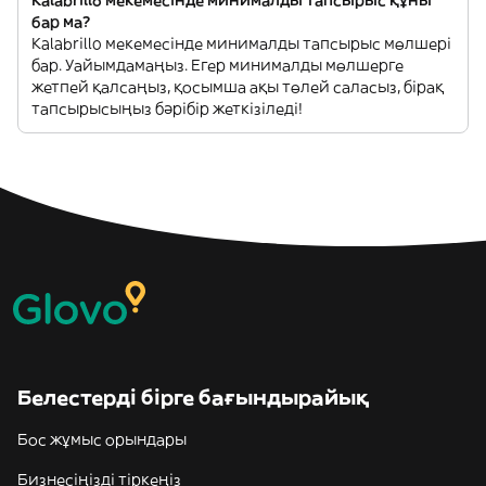
бар ма?
Kalabrillo мекемесінде минималды тапсырыс мөлшері
бар. Уайымдамаңыз. Егер минималды мөлшерге
жетпей қалсаңыз, қосымша ақы төлей саласыз, бірақ
тапсырысыңыз бәрібір жеткізіледі!
Белестерді бірге бағындырайық
Бос жұмыс орындары
Бизнесіңізді тіркеңіз