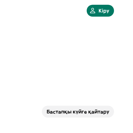
Кіру
Бастапқы күйге қайтару