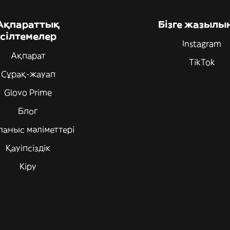
Ақпараттық
Бізге жазылы
сілтемелер
Instagram
Ақпарат
TikTok
Сұрақ-жауап
Glovo Prime
Блог
ланыс мәліметтері
Қауіпсіздік
Кіру