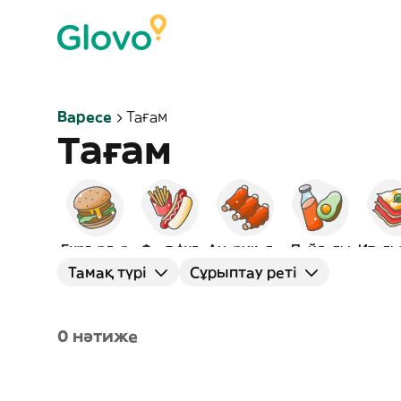
Варесе
Тағам
Тағам
Бургерлер
Фаст фуд
Америкалық
Пайдалы
Тамақ түрі
Сұрыптау реті
0 нәтиже