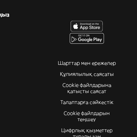
ңыз
Шарттар мен ережелер
Құпиялылық саясаты
Cookie файлдарына
қатысты саясат
Талаптарға сәйкестік
Cookie файлдарын
теңшеу
Цифрлық қызметтер
туралы заң