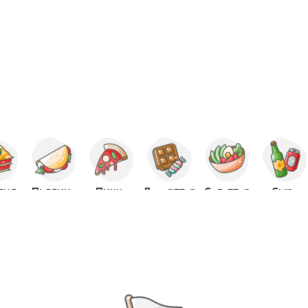
Итальяндық
Пьядина
Пицца
Десерттер
Салаттар
Сыра