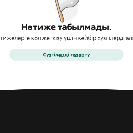
Нәтиже табылмады.
ижелерге қол жеткізу үшін кейбір сүзгілерді ал
Сүзгілерді тазарту