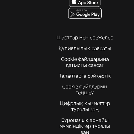
Шарттар мен ережелер
Құпиялылық саясаты
Cookie файлдарына
қатысты саясат
Талаптарға сәйкестік
Cookie файлдарын
теңшеу
Цифрлық қызметтер
туралы заң
Еуропалық арнайы
мүмкіндіктер туралы
заң