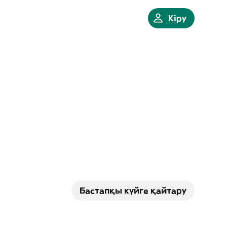
Кіру
Бастапқы күйге қайтару