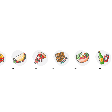
Итальяндық
Пьядина
Пицца
Десерттер
Салаттар
Сыра