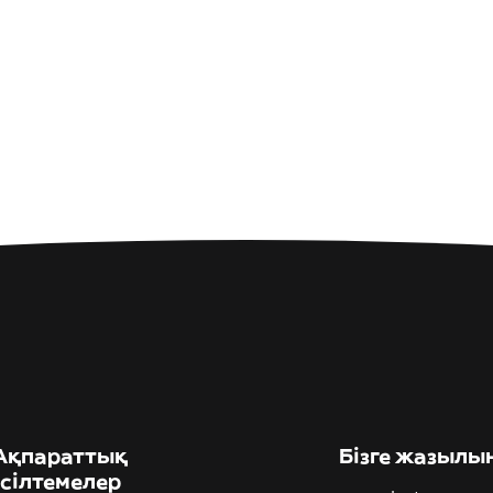
Ақпараттық
Бізге жазылы
сілтемелер