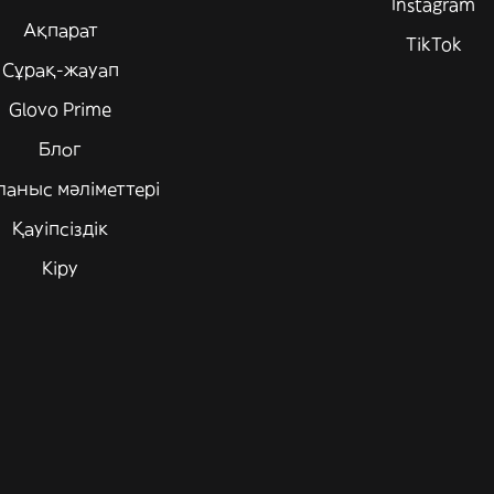
Instagram
Ақпарат
TikTok
Сұрақ-жауап
Glovo Prime
Блог
ланыс мәліметтері
Қауіпсіздік
Кіру