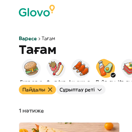
Варесе
Тағам
Тағам
Бургерлер
Фаст фуд
Америкалық
Пайдалы
Пайдалы
Сұрыптау реті
1 нәтиже