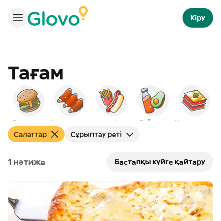
Кіру
Тағам
Бургерлер
Америкалық
Фаст фуд
Пайдалы
Итальяндық
Салаттар
Сұрыптау реті
1 нәтиже
Бастапқы күйге қайтару