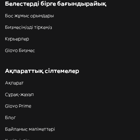
Белестерді бірге бағындырайық
Бос жұмыс орындары
Бизнесіңізді тіркеңіз
Курьерлер
Glovo Бизнес
Ақпараттық сілтемелер
Ақпарат
Сұрақ-жауап
Glovo Prime
Блог
Байланыс мәліметтері