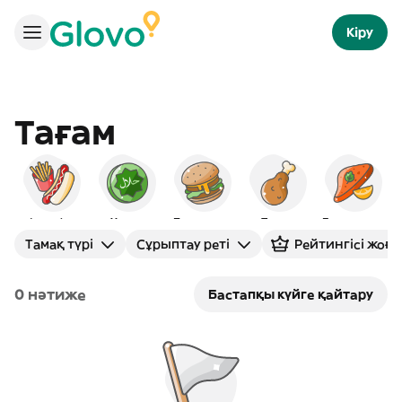
Кіру
Тағам
Фаст фуд
Халал
Бургерлер
Тауық
Еуропалық
Тамақ түрі
Сұрыптау реті
Рейтингісі жоғ
0 нәтиже
Бастапқы күйге қайтару