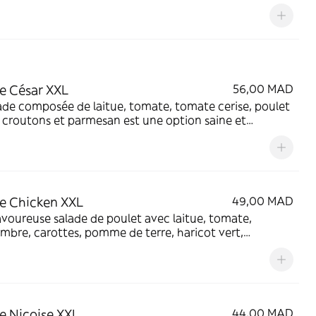
es moelleux, jus d'orange frais, boisson chaude
ortante et une bouteille d'eau. Un départ parfait pour
journée!
e César XXL
56,00 MAD
ade composée de laitue, tomate, tomate cerise, poulet
, croutons et parmesan est une option saine et
euse pour un déjeuner ou un dîner léger.
e Chicken XXL
49,00 MAD
voureuse salade de poulet avec laitue, tomate,
bre, carottes, pomme de terre, haricot vert,
tte, olives noires et œuf pour un repas complet et
sant.
e Niçoise XXL
44,00 MAD