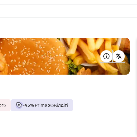
рге
-45% Prime жеңілдігі