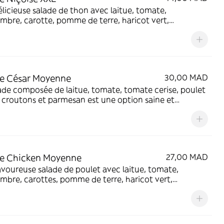
licieuse salade de thon avec laitue, tomate,
bre, carotte, pomme de terre, haricot vert,
tte, oignon, olives noires et œuf dur pour un mélange
bré de saveurs et de textures.
e César Moyenne
30,00 MAD
ade composée de laitue, tomate, tomate cerise, poulet
, croutons et parmesan est une option saine et
euse pour un déjeuner ou un dîner léger.
e Chicken Moyenne
27,00 MAD
voureuse salade de poulet avec laitue, tomate,
bre, carottes, pomme de terre, haricot vert,
tte, olives noires et œuf pour un repas complet et
sant.