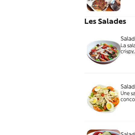
pancak
réconf
votre 
Les Salades
Salad
La sal
crispy
délici
Salad
Une sa
concom
courge
énergi
Salad