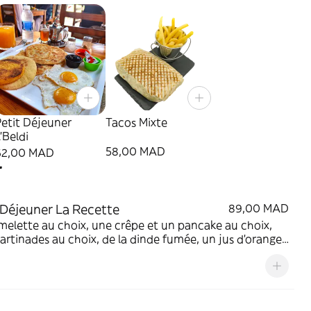
etit Déjeuner
Tacos Mixte
'Beldi
58,00 MAD
62,00 MAD
r
 Déjeuner La Recette
89,00 MAD
elette au choix, une crêpe et un pancake au choix,
artinades au choix, de la dinde fumée, un jus d'orange
 une boisson chaude au choix, une petite bouteille d'eau
pain frais.