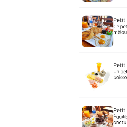
Petit
Ce pe
méloui
d'oran
Petit
Un pet
boisso
d'eau.
comme
Petit
Équili
onctue