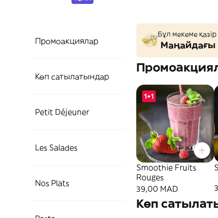
Бұл мекеме қазір
Промоакциялар
Маңайдағы 
Промоакция
Көп сатылатындар
1+1
Petit Déjeuner
Les Salades
Smoothie Fruits
Rouges
Nos Plats
39,00 MAD
Көп сатылат