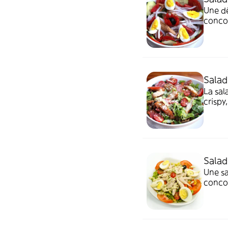
Une dé
concom
courge
équili
Salad
La sal
crispy
délici
Salad
Une sa
concom
courge
énergi