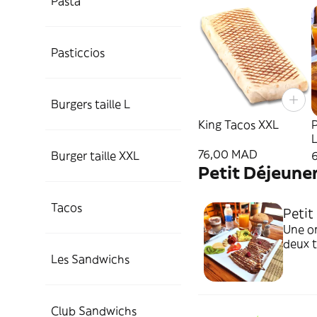
Pasta
Pasticcios
Burgers taille L
King Tacos XXL
P
L
76,00 MAD
Burger taille XXL
Petit Déjeune
Tacos
Petit
Une om
deux t
frais,
Les Sandwichs
et du 
Club Sandwichs