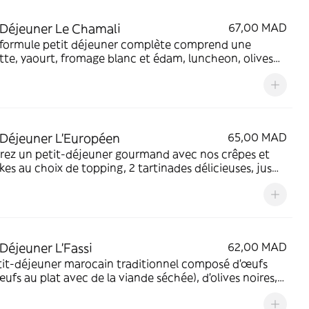
 Déjeuner Le Chamali
67,00 MAD
 formule petit déjeuner complète comprend une
te, yaourt, fromage blanc et édam, luncheon, olives
, jus d'orange, boisson chaude, eau minérale et pain.
 Déjeuner L'Européen
65,00 MAD
rez un petit-déjeuner gourmand avec nos crêpes et
es au choix de topping, 2 tartinades délicieuses, jus
ge frais, boisson chaude, bouteille d'eau et pain frais.
i festin matinal
 Déjeuner L'Fassi
62,00 MAD
tit-déjeuner marocain traditionnel composé d'œufs
(œufs au plat avec de la viande séchée), d'olives noires,
 d'orange, d'une boisson chaude, d'une bouteille d'eau
l et de pain frais.