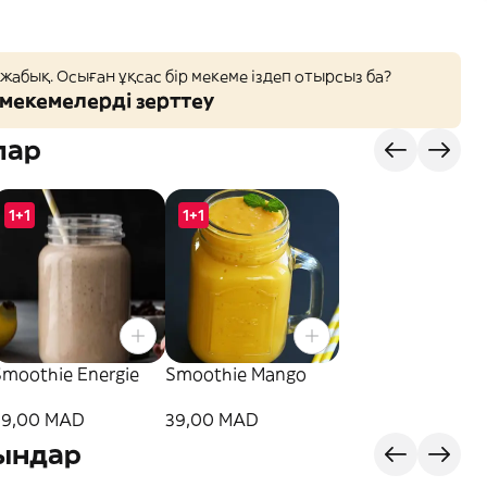
 жабық. Осыған ұқсас бір мекеме іздеп отырсыз ба?
мекемелерді зерттеу
лар
1+1
1+1
Smoothie Energie
Smoothie Mango
39,00 MAD
39,00 MAD
ындар