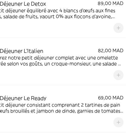
 Déjeuner Le Detox
89,00 MAD
it déjeuner équilibré avec 4 blancs d'œufs aux fines
, salade de fruits, yaourt 0% aux flocons d'avoine,
fromage blanc, tomates basilic, jus d'orange, pain,
n chaude et eau 33cl.
 Déjeuner L'Italien
82,00 MAD
rez notre petit déjeuner complet avec une omelette
ée selon vos goûts, un croque-monsieur, une salade de
 au yaourt, deux tartinades, jus d'orange, boisson
, eau et pain frais.
 Déjeuner Le Ready
69,00 MAD
it déjeuner consistant comprenant 2 tartines de pain
ufs brouillés et jambon de dinde, garnies de tomates
lives noires, jus d'orange frais, une boisson
,bouteille d'eau de 33 cl.