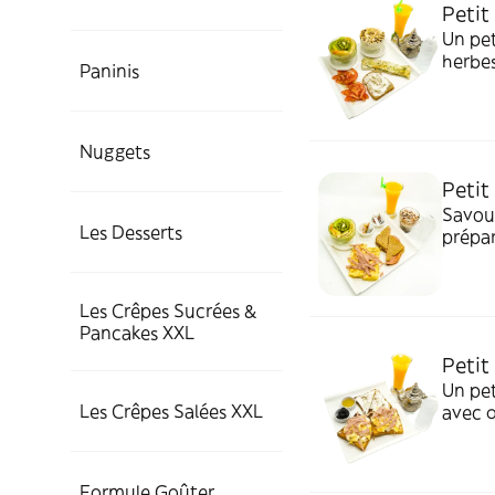
Petit
Un pet
herbes
Paninis
toast 
boisso
Nuggets
Petit
Savou
Les Desserts
prépar
fruits
chaude
Les Crêpes Sucrées &
Pancakes XXL
Petit
Un pet
Les Crêpes Salées XXL
avec œ
et d'o
chaude
Formule Goûter