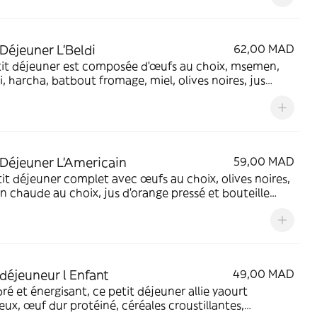
 Déjeuner L'Beldi
62,00 MAD
tit déjeuner est composée d'œufs au choix, msemen,
, harcha, batbout fromage, miel, olives noires, jus
ge, boisson chaude, eau 33cl, et pain.
 Déjeuner L'Americain
59,00 MAD
it déjeuner complet avec œufs au choix, olives noires,
n chaude au choix, jus d'orange pressé et bouteille
 Équilibré, délicieux et énergisant pour bien
ncer la journée.
 déjeuneur l Enfant
49,00 MAD
bré et énergisant, ce petit déjeuner allie yaourt
ux, œuf dur protéiné, céréales croustillantes,