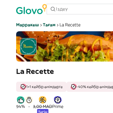
Марракеш
Тағам
La Recette
La Recette
1+1 кейбір өнімдерге
-40% кейбір өнімде
94%
-
3,00 MAD
Prime
Тегін