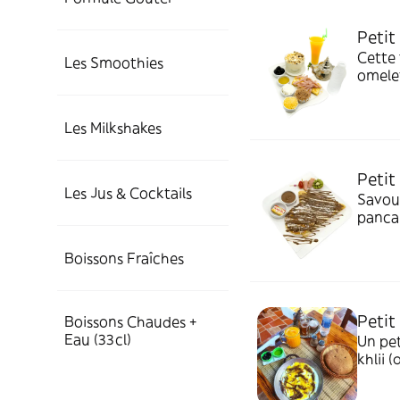
Petit
Cette
Les Smoothies
omelet
noires
Les Milkshakes
Petit
Les Jus & Cocktails
Savou
pancak
d'oran
Un vra
Boissons Fraîches
Petit
Boissons Chaudes +
Eau (33cl)
Un pe
khlii 
de jus
de 33c