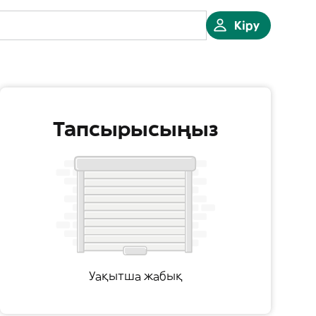
Кіру
Тапсырысыңыз
Уақытша жабық