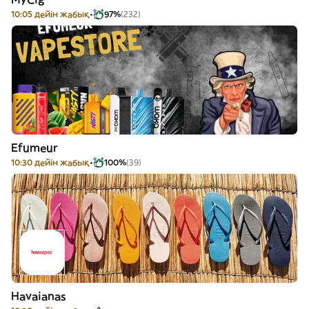
10:05 дейін жабық
97%
(232)
Efumeur
10:30 дейін жабық
100%
(39)
Havaianas