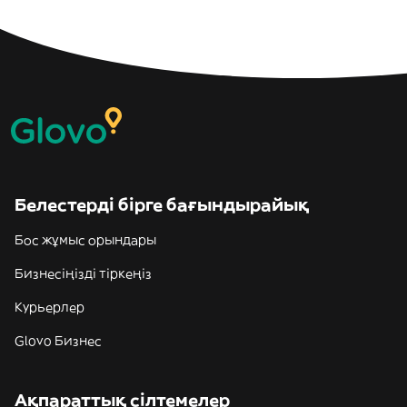
Белестерді бірге бағындырайық
Бос жұмыс орындары
Бизнесіңізді тіркеңіз
Курьерлер
Glovo Бизнес
Ақпараттық сілтемелер