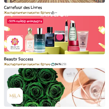
Carrefour des Livres
Жоспарланған уақыты: Ертең
--
-50% кейбір өнімдерге
Beauty Success
Жоспарланған уақыты: Ертең
94%
(29)