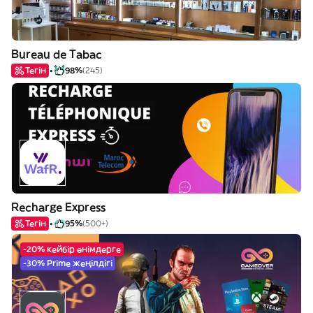
Bureau de Tabac
Тегін
98%
(245)
Recharge Express
Тегін
95%
(500+)
-20% кейбір өнімдерге
-30% Prime жеңілдігі