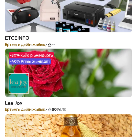
ETCEINFO
Ертеңге дейін жабық
--
-30% кейбір өнімдерге
-40% Prime жеңілдігі
Lea Joy
Ертеңге дейін жабық
90%
(79)