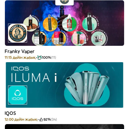
Franky Vaper
11:15 дейін жабық
100%
(11)
IQOS
12:00 дейін жабық
92%
(34)