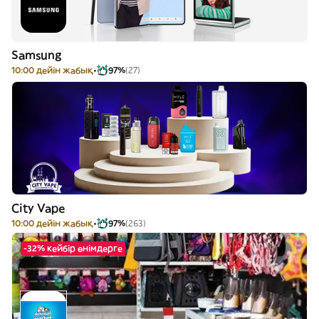
Samsung
10:00 дейін жабық
97%
(27)
City Vape
10:00 дейін жабық
97%
(263)
-32% кейбір өнімдерге