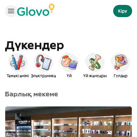
Кіру
Дүкендер
Темекі өнімі
Электроника
Үй
Үй жануары
Гүлдер
Барлық мекеме