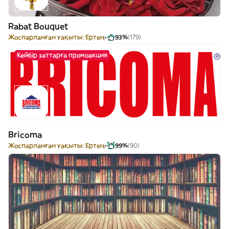
Rabat Bouquet
Жоспарланған уақыты: Ертең
93%
(179)
Кейбір заттарға промоакция
Bricoma
Жоспарланған уақыты: Ертең
99%
(90)