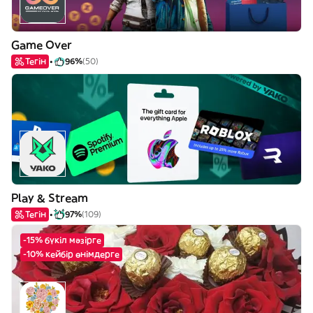
Game Over
Тегін
96%
(50)
Play & Stream
Тегін
97%
(109)
-15% бүкіл мәзірге
-10% кейбір өнімдерге