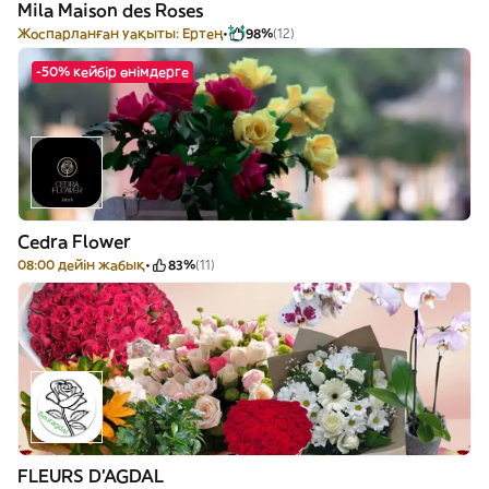
Mila Maison des Roses
Жоспарланған уақыты: Ертең
98%
(12)
-50% кейбір өнімдерге
Cedra Flower
08:00 дейін жабық
83%
(11)
FLEURS D'AGDAL