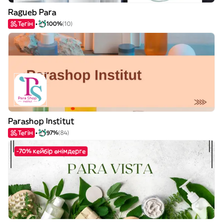
Ragueb Para
Тегін
100%
(10)
Parashop Institut
Тегін
97%
(84)
-70% кейбір өнімдерге