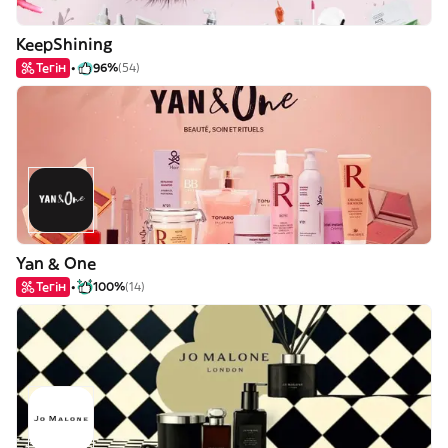
KeepShining
Тегін
96%
(54)
Yan & One
Тегін
100%
(14)