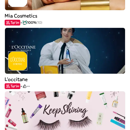
Mia Cosmetics
Тегін
100%
(10)
L'occitane
Тегін
--