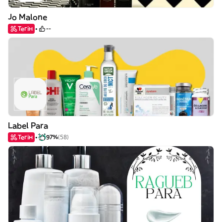
Jo Malone
Тегін
--
Label Para
Тегін
97%
(58)