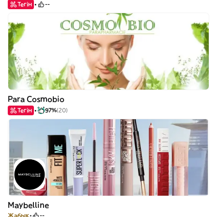
Тегін
--
Para Cosmobio
Тегін
97%
(20)
Maybelline
Жабық
--