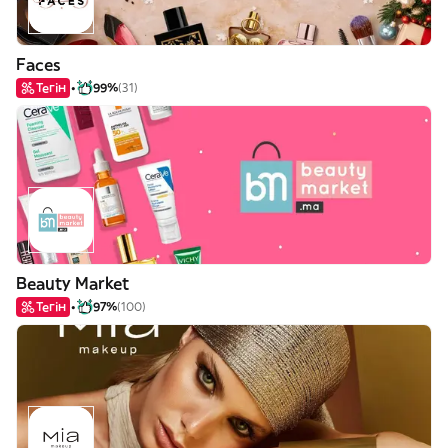
Faces
Тегін
99%
(31)
Beauty Market
Тегін
97%
(100)