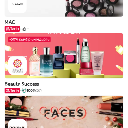
MAC
Тегін
--
-50% кейбір өнімдерге
Beauty Success
Тегін
100%
(57)