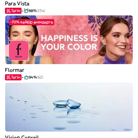
Para Vista
Тегін
98%
(254)
-70% кейбір өнімдерге
Flormar
Тегін
94%
(62)
Vision Conseil