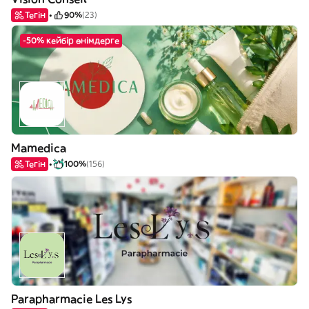
Тегін
90%
(23)
-50% кейбір өнімдерге
Mamedica
Тегін
100%
(156)
Parapharmacie Les Lys