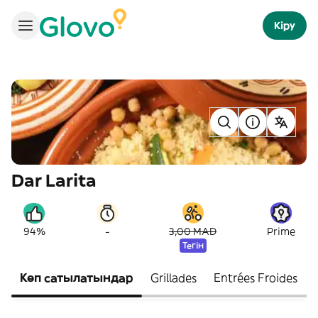
Кіру
Dar Larita
-
94%
3,00 MAD
Prime
Тегін
Көп сатылатындар
Grillades
Entrées Froides