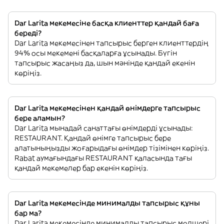
Dar Larita мекемесіне басқа клиенттер қандай баға
береді?
Dar Larita мекемесінен тапсырыс берген клиенттердің
94% осы мекемені басқаларға ұсынады. Бүгін
тапсырыс жасаңыз да, шын мәнінде қандай екенін
көріңіз.
Dar Larita мекемесінен қандай өнімдерге тапсырыс
бере аламын?
Dar Larita мынадай санаттағы өнімдерді ұсынады:
RESTAURANT. Қандай өнімге тапсырыс бере
алатыныңызды жоғарыдағы өнімдер тізімінен көріңіз.
Rabat аумағындағы RESTAURANT қаласында тағы
қандай мекемелер бар екенін көріңіз.
Dar Larita мекемесінде минималды тапсырыс құны
бар ма?
Dar Larita мекемесінде минималды тапсырыс мөлшері