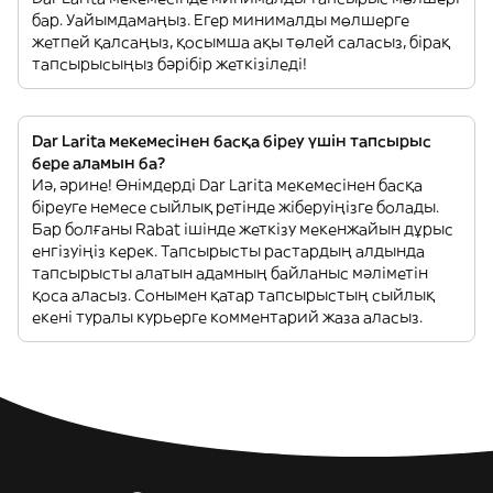
бар. Уайымдамаңыз. Егер минималды мөлшерге
жетпей қалсаңыз, қосымша ақы төлей саласыз, бірақ
тапсырысыңыз бәрібір жеткізіледі!
Dar Larita мекемесінен басқа біреу үшін тапсырыс
бере аламын ба?
Иә, әрине! Өнімдерді Dar Larita мекемесінен басқа
біреуге немесе сыйлық ретінде жіберуіңізге болады.
Бар болғаны Rabat ішінде жеткізу мекенжайын дұрыс
енгізуіңіз керек. Тапсырысты растардың алдында
тапсырысты алатын адамның байланыс мәліметін
қоса аласыз. Сонымен қатар тапсырыстың сыйлық
екені туралы курьерге комментарий жаза аласыз.