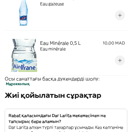
Eau gazeuse
Eau Minérale 0,5 L
10,00 MAD
Eau minérale
Осы санаттағы басқа дүкендерді шолу:
Марокколық
Жиі қойылатын сұрақтар
Rabat қаласындағы Dar Larita мекемесінен не
тапсырыс бере аламын?
Dar Larita алуан түрлі тауарлар ұсынады. Кез келгеніне