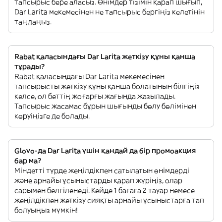
тапсырыс бере аласыз. Өнімдер тізімін қарап шығып,
Dar Larita мекемесінен не тапсырыс бергіңіз келетінін
таңдаңыз.
Rabat қаласындағы Dar Larita жеткізу құны қанша
тұрады?
Rabat қаласындағы Dar Larita мекемесінен
тапсырысты жеткізу құны қанша болатынын білгіңіз
келсе, ол беттің жоғарғы жағында жазылады.
Тапсырыс жасамас бұрын шығынды бөлу бөлімінен
көруіңізге де болады.
Glovo-да Dar Larita үшін қандай да бір промоакция
бар ма?
Міндетті түрде жеңілдікпен сатылатын өнімдерді
және арнайы ұсыныстарды қарап жүріңіз, олар
сарымен белгіленеді. Кейде 1 бағаға 2 тауар немесе
жеңілдікпен жеткізу сияқты арнайы ұсыныстарға тап
болуыңыз мүмкін!