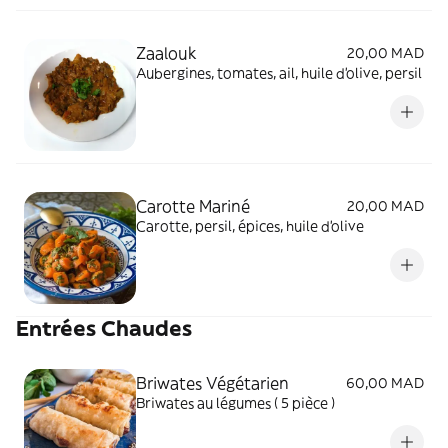
Zaalouk
20,00 MAD
Aubergines, tomates, ail, huile d'olive, persil
Carotte Mariné
20,00 MAD
Carotte, persil, épices, huile d'olive
Entrées Chaudes
Briwates Végétarien
60,00 MAD
Briwates au légumes ( 5 pièce )