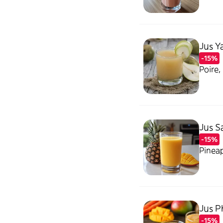
Jus 
-15%
Poire,
Jus S
-15%
Pinea
Jus P
-15%