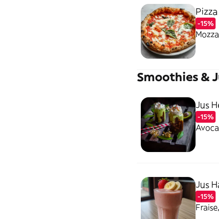
Pizza
-15%
Mozzar
Smoothies & J
Jus H
-15%
Avocat
Jus H
-15%
Frais