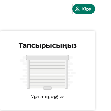
Кіру
Тапсырысыңыз
Уақытша жабық