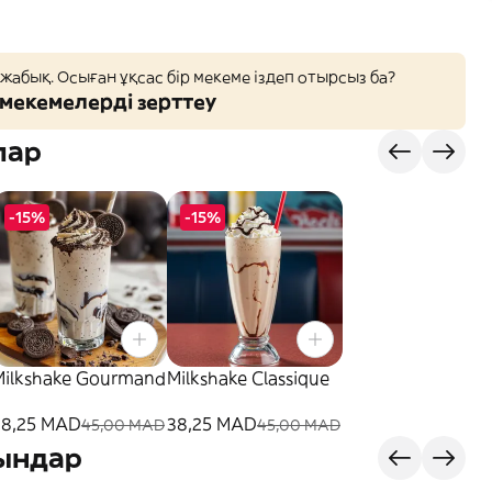
 жабық. Осыған ұқсас бір мекеме іздеп отырсыз ба?
мекемелерді зерттеу
лар
-15%
-15%
Milkshake Gourmand
Milkshake Classique
38,25 MAD
38,25 MAD
45,00 MAD
45,00 MAD
ындар