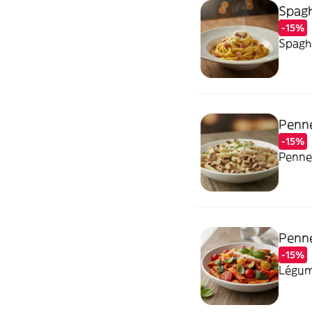
Spagh
-15%
Spaghe
Penne
-15%
Penne
Penne
-15%
Légum