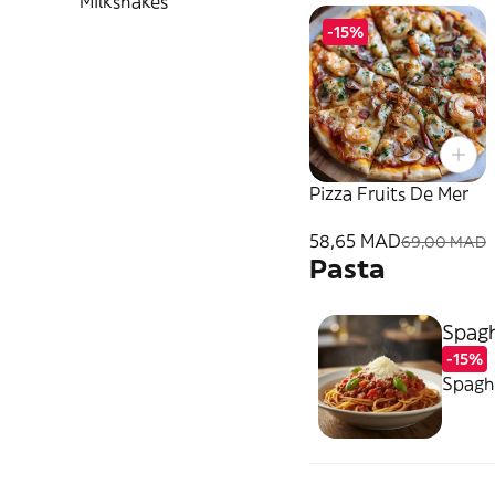
Milkshakes
-15%
Pizza Fruits De Mer
58,65 MAD
69,00 MAD
Pasta
Spagh
-15%
Spaghe