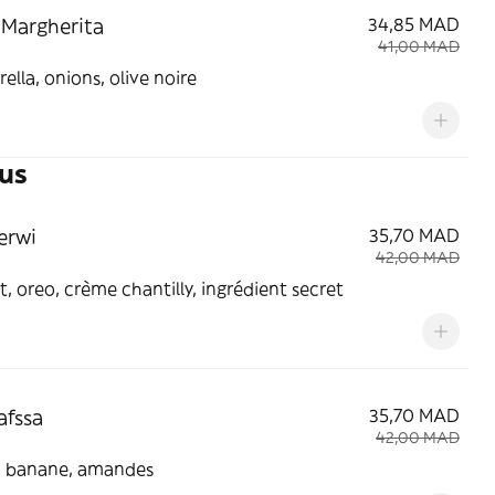
 Margherita
34,85 MAD
41,00 MAD
ella, onions, olive noire
us
erwi
35,70 MAD
42,00 MAD
, oreo, crème chantilly, ingrédient secret
afssa
35,70 MAD
42,00 MAD
e, banane, amandes