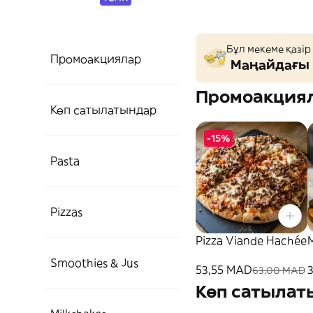
Бұл мекеме қазір
Промоакциялар
Маңайдағы 
Промоакция
Көп сатылатындар
-15%
Pasta
Pizzas
Pizza Viande Hachée
Smoothies & Jus
53,55 MAD
63,00 MAD
Көп сатылат