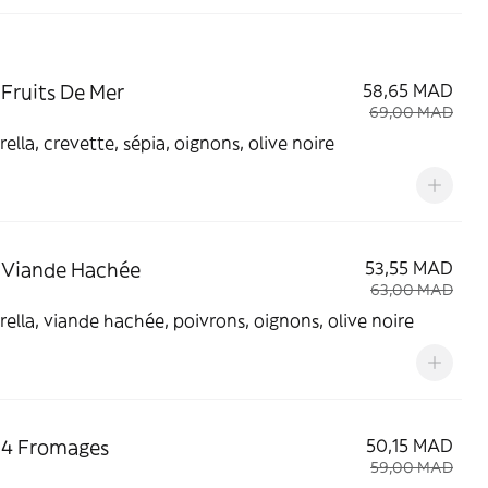
 Fruits De Mer
58,65 MAD
69,00 MAD
ella, crevette, sépia, oignons, olive noire
 Viande Hachée
53,55 MAD
63,00 MAD
ella, viande hachée, poivrons, oignons, olive noire
 4 Fromages
50,15 MAD
59,00 MAD