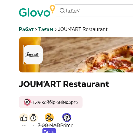
Рабат
Тағам
JOUM'ART Restaurant
JOUM'ART Restaurant
-15% кейбір өнімдерге
--
-
7,00 MAD
Prime
Тегін