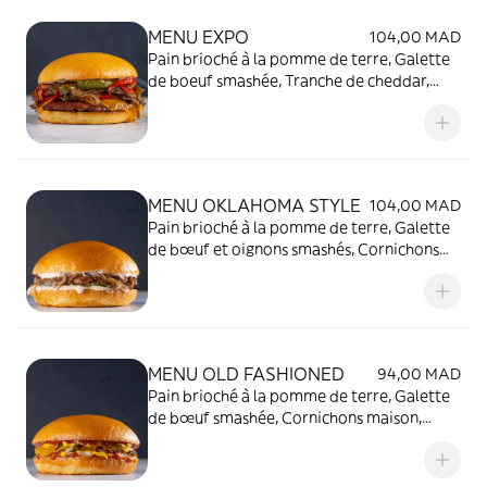
MENU EXPO
104,00 MAD
Pain brioché à la pomme de terre, Galette
de boeuf smashée, Tranche de cheddar,
Mélange d'oignons et de poivrons grillés,
Sans sauce
MENU OKLAHOMA STYLE
104,00 MAD
Pain brioché à la pomme de terre, Galette
de bœuf et oignons smashés, Cornichons
maison, 2 tranches de cheddar, Sauce
secrète
MENU OLD FASHIONED
94,00 MAD
Pain brioché à la pomme de terre, Galette
de bœuf smashée, Cornichons maison,
Oignons en dés, Tranche de cheddar,
Ketchup et moutarde américaine + Une
frite et une boisson de votre choix