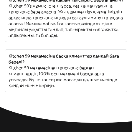
Kitchen 59 мекемесіне қашан тапсырыс бере аламын?
Kitchen 59’s жұмыс істеп тұрса, кез келген уақытта
тапсырыс бере аласыз. Жылдам жеткізу қызметіміздің
арқасында тапсырысыңызды санаулы минутта-ақ ала
аласыз! Мекеме жабық болғанның өзінде өзіңізге
ыңғайлы уақытты таңдап, тапсырысты сол уақытқа
алдыруыңызға болады.
Kitchen 59 мекемесіне басқа клиенттер қандай баға
береді?
Kitchen 59 мекемесінен тапсырыс берген
клиенттердің 100% осы мекемені басқаларға
ұсынады. Бүгін тапсырыс жасаңыз да, шын мәнінде
қандай екенін көріңіз.