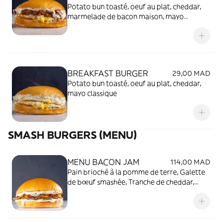
Potato bun toasté, oeuf au plat, cheddar,
marmelade de bacon maison, mayo
classique
BREAKFAST BURGER
29,00 MAD
Potato bun toasté, oeuf au plat, cheddar,
mayo classique
SMASH BURGERS (MENU)
MENU BACON JAM
114,00 MAD
Pain brioché à la pomme de terre, Galette
de bœuf smashée, Tranche de cheddar,
Marmelade de bacon de bœuf maison,
Oignons marinées, Mayonnaise maison +
Frite et Boisson de votre choix