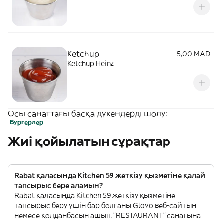
Ketchup
5,00 MAD
Ketchup Heinz
Осы санаттағы басқа дүкендерді шолу:
Бургерлер
Жиі қойылатын сұрақтар
Rabat қаласында Kitchen 59 жеткізу қызметіне қалай
тапсырыс бере аламын?
Rabat қаласында Kitchen 59 жеткізу қызметіне
тапсырыс беру үшін бар болғаны Glovo веб-сайтын
немесе қолданбасын ашып, "RESTAURANT" санатына