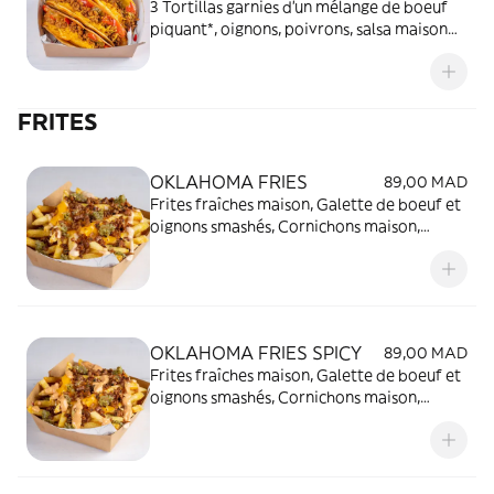
3 Tortillas garnies d'un mélange de boeuf
piquant*, oignons, poivrons, salsa maison
piquante*, cheddar fondu. * Contient des
piments jalapeños - il n'est pas possible de
les retirer.
FRITES
OKLAHOMA FRIES
89,00 MAD
Frites fraîches maison, Galette de boeuf et
oignons smashés, Cornichons maison,
Tranche de cheddar fondue, Sauce secrète
OKLAHOMA FRIES SPICY
89,00 MAD
Frites fraîches maison, Galette de boeuf et
oignons smashés, Cornichons maison,
Tranche de cheddar fondue, Spicy Mayo