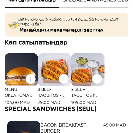
Бұл мекеме қазір жабық. Осыған ұқсас бір мекеме іздеп
отырсыз ба?
Маңайдағы мекемелерді зерттеу
Көп сатылатындар
MENU
3 BEEF
3 BEEF
OKLAHOMA
TAQUITOS -
TAQUITOS (1
STYLE
SOLO (1 Pers.)
Pers.)
104,00 MAD
79,00 MAD
109,00 MAD
SPECIAL SANDWICHES (SEUL)
BACON BREAKFAST
45,00 MAD
BURGER