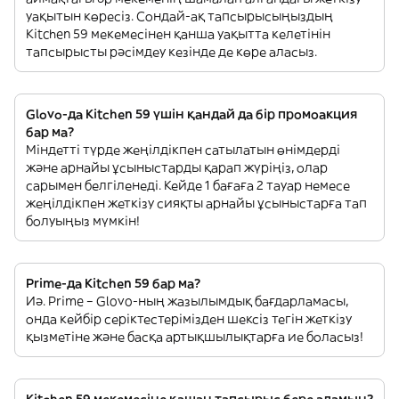
уақытын көресіз. Сондай-ақ тапсырысыңыздың
Kitchen 59 мекемесінен қанша уақытта келетінін
тапсырысты рәсімдеу кезінде де көре аласыз.
Glovo-да Kitchen 59 үшін қандай да бір промоакция
бар ма?
Міндетті түрде жеңілдікпен сатылатын өнімдерді
және арнайы ұсыныстарды қарап жүріңіз, олар
сарымен белгіленеді. Кейде 1 бағаға 2 тауар немесе
жеңілдікпен жеткізу сияқты арнайы ұсыныстарға тап
болуыңыз мүмкін!
Prime-да Kitchen 59 бар ма?
Иә. Prime – Glovo-ның жазылымдық бағдарламасы,
онда кейбір серіктестерімізден шексіз тегін жеткізу
қызметіне және басқа артықшылықтарға ие боласыз!