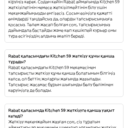
кіруіңіз керек. Содан кейін Rabat аймағында Kitchen 59
жеткізілетінін немесе жеткізілмейтінін білу үшін
мекенжайыңызды енгізесіз. Сосын өзіңізге қажетті
өнімдерді таңдайсыз да, оларды тапсырысыңызға
қосасыз. Төлем жасап болған соң, тапсырысыңыз
дайындала бастайды және көп кешікпей курьер оны
тура есігіңіздің алдына әкеліп береді.
Rabat қаласындағы Kitchen 59 жеткізу құны қанша
тұрады?
Rabat қаласындағы Kitchen 59 мекемесінен
тапсырысты жеткізу құны қанша болатынын білгіңіз
келсе, ол беттің жоғарғы жағында жазылады.
Тапсырыс жасамас бұрын шығынды бөлу бөлімінен
көруіңізге де болады.
Rabat қаласында Kitchen 59 жеткізуге қанша уақыт
кетеді?
Жеткізу мекенжайын жазған соң, сіз тұратын
аймақтағы әр мекеменің шамалап алғандағы жеткізу