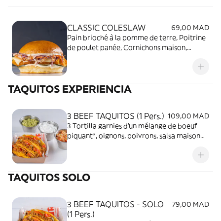
CLASSIC COLESLAW
69,00 MAD
Pain brioché à la pomme de terre, Poitrine
de poulet panée, Cornichons maison,
Coleslaw crémeux, Tranche d’Emmental,
Mayonnaise maison
TAQUITOS EXPERIENCIA
3 BEEF TAQUITOS (1 Pers.)
109,00 MAD
3 Tortilla garnies d'un mélange de boeuf
piquant*, oignons, poivrons, salsa maison
piquante*, cheddar fondu. * Contient des
piments jalapeños - il n'est pas possible de
les retirer. Accompagnées de : 1 Pico de
TAQUITOS SOLO
Gallo, 1 Guacamole, 1 Sour Cream
3 BEEF TAQUITOS - SOLO
79,00 MAD
(1 Pers.)