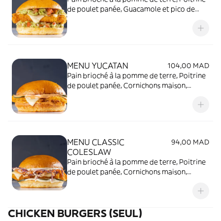
de poulet panée, Guacamole et pico de
gallo maison, Tranche d’Emmental
MENU YUCATAN
104,00 MAD
Pain brioché à la pomme de terre, Poitrine
de poulet panée, Cornichons maison,
Tranche d’Emmental, Mayonnaise Piquante
et Citronnée + Frite et Boisson de votre
choix
MENU CLASSIC
94,00 MAD
COLESLAW
Pain brioché à la pomme de terre, Poitrine
de poulet panée, Cornichons maison,
Coleslaw crémeux, Tranche d’Emmental,
Mayonnaise maison
CHICKEN BURGERS (SEUL)