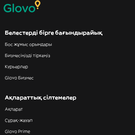
Белестерді бірге бағындырайық
Бос жұмыс орындары
Бизнесіңізді тіркеңіз
Курьерлер
Glovo Бизнес
Ақпараттық сілтемелер
Ақпарат
Сұрақ-жауап
Glovo Prime