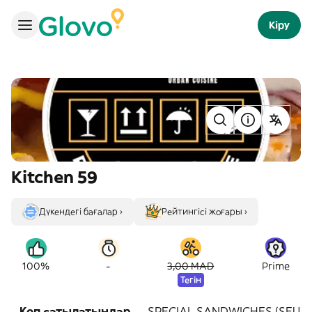
Кіру
Kitchen 59
Дүкендегі бағалар ›
Рейтингісі жоғары ›
-
100%
3,00 MAD
Prime
Тегін
Көп сатылатындар
SPECIAL SANDWICHES (SEUL)