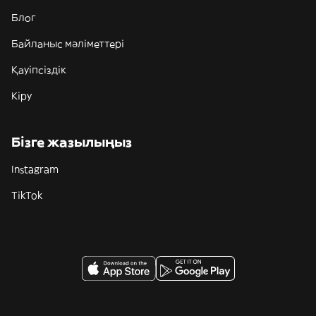
Блог
Байланыс мәліметтері
Қауіпсіздік
Кіру
Бізге жазылыңыз
Instagram
TikTok