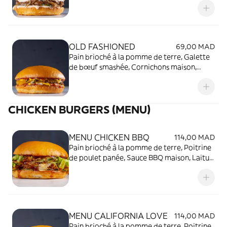
secrète
OLD FASHIONED
69,00 MAD
Pain brioché à la pomme de terre, Galette
de bœuf smashée, Cornichons maison,
Oignons en dés, Tranche de cheddar,
Ketchup et moutarde américaine
CHICKEN BURGERS (MENU)
MENU CHICKEN BBQ
114,00 MAD
Pain brioché à la pomme de terre, Poitrine
de poulet panée, Sauce BBQ maison, Laitue,
cornichons maisons, tranche d'Emmental
MENU CALIFORNIA LOVE
114,00 MAD
Pain brioché à la pomme de terre, Poitrine