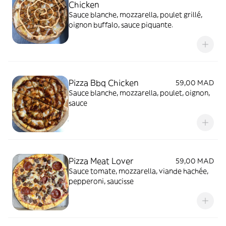
Chicken
Sauce blanche, mozzarella, poulet grillé,
oignon buffalo, sauce piquante.
Pizza Bbq Chicken
59,00 MAD
Sauce blanche, mozzarella, poulet, oignon,
sauce
Pizza Meat Lover
59,00 MAD
Sauce tomate, mozzarella, viande hachée,
pepperoni, saucisse