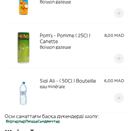
Boisson gazeuse
Pom's - Pomme ( 25Cl )
8,00 MAD
Canette
Boisson gazeuse
Sidi Ali - ( 50Cl ) Bouteille
6,00 MAD
eau minérale
Осы санаттағы басқа дүкендерді шолу:
Бургерлер
Пицца
Сэндвичтер