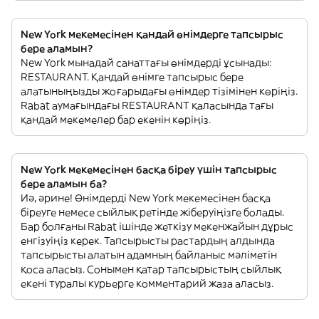
New York мекемесінен қандай өнімдерге тапсырыс
бере аламын?
New York мынадай санаттағы өнімдерді ұсынады:
RESTAURANT. Қандай өнімге тапсырыс бере
алатыныңызды жоғарыдағы өнімдер тізімінен көріңіз.
Rabat аумағындағы RESTAURANT қаласында тағы
қандай мекемелер бар екенін көріңіз.
New York мекемесінен басқа біреу үшін тапсырыс
бере аламын ба?
Иә, әрине! Өнімдерді New York мекемесінен басқа
біреуге немесе сыйлық ретінде жіберуіңізге болады.
Бар болғаны Rabat ішінде жеткізу мекенжайын дұрыс
енгізуіңіз керек. Тапсырысты растардың алдында
тапсырысты алатын адамның байланыс мәліметін
қоса аласыз. Сонымен қатар тапсырыстың сыйлық
екені туралы курьерге комментарий жаза аласыз.