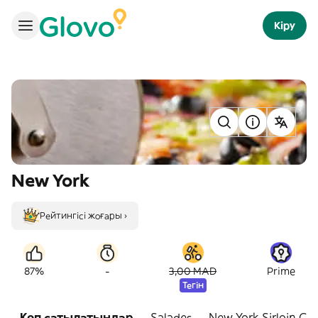
Кіру
New York
Рейтингісі жоғары ›
-
87%
3,00 MAD
Prime
Тегін
Көп сатылатындар
Salades
New York Sirloin C