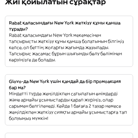
Жиі қойылатын сұрақтар
Rabat қаласындағы New York жеткізу құны қанша
тұрады?
Rabat қаласындағы New York мекемесінен
тапсырысты жеткізу құны қанша болатынын білгіңіз
келсе, ол беттің жоғарғы жағында жазылады.
Тапсырыс жасамас бұрын шығынды бөлу бөлімінен
көруіңізге де болады.
Glovo-да New York үшін қандай да бір промоакция
бар ма?
Міндетті түрде жеңілдікпен сатылатын өнімдерді
және арнайы ұсыныстарды қарап жүріңіз, олар
сарымен белгіленеді. Кейде 1 бағаға 2 тауар немесе
жеңілдікпен жеткізу сияқты арнайы ұсыныстарға тап
болуыңыз мүмкін!