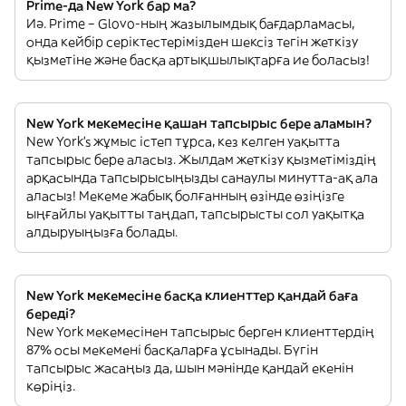
Prime-да New York бар ма?
Иә. Prime – Glovo-ның жазылымдық бағдарламасы,
онда кейбір серіктестерімізден шексіз тегін жеткізу
қызметіне және басқа артықшылықтарға ие боласыз!
New York мекемесіне қашан тапсырыс бере аламын?
New York’s жұмыс істеп тұрса, кез келген уақытта
тапсырыс бере аласыз. Жылдам жеткізу қызметіміздің
арқасында тапсырысыңызды санаулы минутта-ақ ала
аласыз! Мекеме жабық болғанның өзінде өзіңізге
ыңғайлы уақытты таңдап, тапсырысты сол уақытқа
алдыруыңызға болады.
New York мекемесіне басқа клиенттер қандай баға
береді?
New York мекемесінен тапсырыс берген клиенттердің
87% осы мекемені басқаларға ұсынады. Бүгін
тапсырыс жасаңыз да, шын мәнінде қандай екенін
көріңіз.