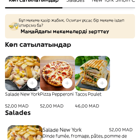
Бұл мекеме қазір жабық. Осыған ұқсас бір мекеме іздеп
отырсыз ба?
Маңайдағы мекемелерді зерттеу
Көп сатылатындар
Salade New York
Pizza Pepperoni
Tacos Poulet
52,00 MAD
52,00 MAD
46,00 MAD
Salades
Salade New York
52,00 MAD
Dinde fumée, fromage, pâtes, pomme de