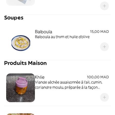
Soupes
Balboula
15,00 MAD
Balboula au thym et huile d'olive
Produits Maison
Khlie
100,00 MAD
Viande séchée assaisonnée à l'ail, cumin,
coriandre moulu, préparée à la façon
traditionnelle chez nous (produit non
acheté et revendu) d'une manière saine sans
gras et cuit à la vapeur. Huile d'olive vierge
ajoutée en fin de cuisson. Peur se conserver
3 mois au réfrigérateur et une année au