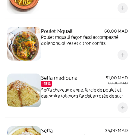
et frites.
Poulet Mqualli
60,00 MAD
Poulet mqualli façon fassi accompagné
d'oignons, olives et citron confits
Seffa madfouna
51,00 MAD
60,00 MAD
-15%
Seffa cheveux d'ange, farcie de poulet et
daghmira (oignons farcis), arrosée de sucre
glacé et cannelle. Gout salé sucré
Seffa
35,00 MAD