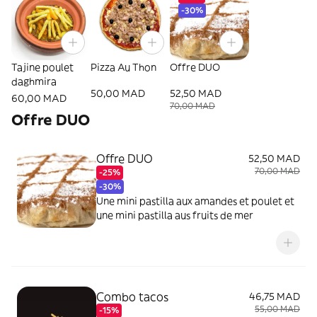
-30%
Tajine poulet
Pizza Au Thon
Offre DUO
daghmira
50,00 MAD
52,50 MAD
60,00 MAD
70,00 MAD
Offre DUO
Offre DUO
52,50 MAD
70,00 MAD
-25%
-30%
Une mini pastilla aux amandes et poulet et
une mini pastilla aus fruits de mer
Combo tacos
46,75 MAD
55,00 MAD
-15%