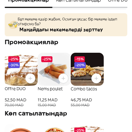
Бұл мекеме қазір жабық. Осыған ұқсас бір мекеме іздеп
отырсыз ба?
Маңайдағы мекемелерді зерттеу
Промоакциялар
-25%
-25%
-15%
-30%
-20%
Offre DUO
Nems poulet
Combo tacos
52,50 MAD
11,25 MAD
46,75 MAD
70,00 MAD
15,00 MAD
55,00 MAD
Көп сатылатындар
-25%