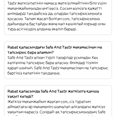
Tasty жеткізілетінін немесе жеткізілмейтінін білу үшін
мекенжайыңызды енгізесіз. Сосын өзіңізге қажетті
өнімдерді таңдайсыз да, оларды тапсырысыңызға
қосасыз. Төлем жасап болған соң, тапсырысыңыз
дайындала бастайды және көп кешікпей курьер оны
тура есігіңіздің алдына әкеліп береді.
Rabat қаласындағы Safe And Tasty мекемесінен не
тапсырыс бере аламын?
Safe And Tasty алуан түрлі тауарлар ұсынады. Кез
келгеніне тапсырыс бере аласыз. Өнімдер тізімін
қарап шығып, Safe And Tasty мекемесінен не тапсырыс
бергіңіз келетінін таңдаңыз.
Rabat қаласында Safe And Tasty жеткізуге қанша
уақыт кетеді?
Жеткізу мекенжайын жазған соң, сіз тұратын
аймақтағы әр мекеменің шамалап алғандағы жеткізу
уақытын көресіз. Сондай-ақ тапсырысыңыздың Safe