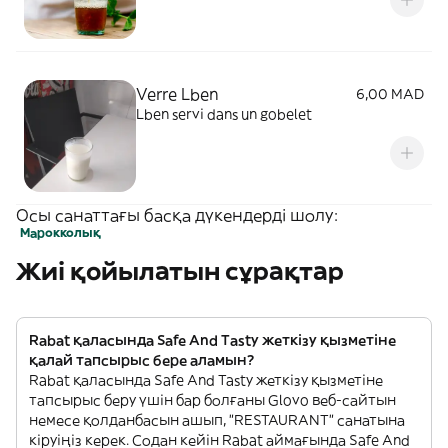
Verre Lben
6,00 MAD
Lben servi dans un gobelet
Осы санаттағы басқа дүкендерді шолу:
Марокколық
Жиі қойылатын сұрақтар
Rabat қаласында Safe And Tasty жеткізу қызметіне
қалай тапсырыс бере аламын?
Rabat қаласында Safe And Tasty жеткізу қызметіне
тапсырыс беру үшін бар болғаны Glovo веб-сайтын
немесе қолданбасын ашып, "RESTAURANT" санатына
кіруіңіз керек. Содан кейін Rabat аймағында Safe And