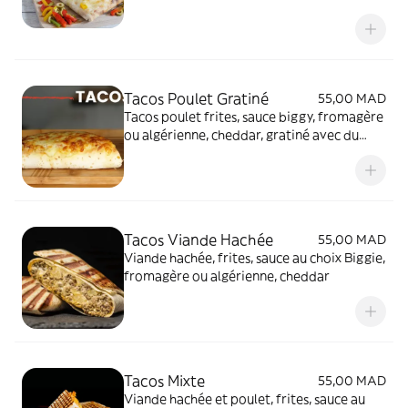
four, dessus Pizza (sauce tomates, poivrons,
olives noires et mozarella)
Tacos Poulet Gratiné
55,00 MAD
Tacos poulet frites, sauce biggy, fromagère
ou algérienne, cheddar, gratiné avec du
fromage au four
Tacos Viande Hachée
55,00 MAD
Viande hachée, frites, sauce au choix Biggie,
fromagère ou algérienne, cheddar
Tacos Mixte
55,00 MAD
Viande hachée et poulet, frites, sauce au