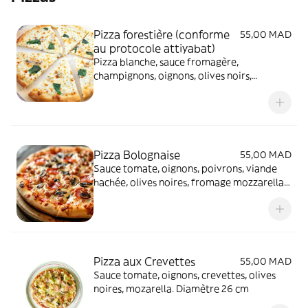
Pizza forestière (conforme
55,00 MAD
au protocole attiyabat)
Pizza blanche, sauce fromagère,
champignons, oignons, olives noirs,
mozarella et thym. Diametre 26 cm
Pizza Bolognaise
55,00 MAD
Sauce tomate, oignons, poivrons, viande
hachée, olives noires, fromage mozzarella.
Diamètre 26 cm
Pizza aux Crevettes
55,00 MAD
Sauce tomate, oignons, crevettes, olives
noires, mozarella. Diamètre 26 cm