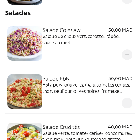
Salades
Salade Coleslaw
50,00 MAD
Salade de choux vert, carottes râpées
sauce au miel
Salade Ebly
50,00 MAD
Ebly, poivrons verts, mais, tomates cerises,
thon, oeuf dur, olives noires, fromage
MOZARELLA rapé, sauce mayonnaise
moutarde
Salade Crudités
40,00 MAD
Salade verte, tomates cerises, concombres,
thon, mais, oeuf dur, sauce vinaigrette