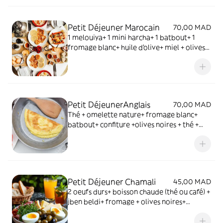
Petit Déjeuner Marocain
70,00 MAD
1 melouiya+ 1 mini harcha+ 1 batbout+ 1
fromage blanc+ huile d'olive+ miel + olives
noires+ Thé + verre jus d'orange +petite
bouteille d'eau
Petit DéjeunerAnglais
70,00 MAD
Thé + omelette nature+ fromage blanc+
batbout+ confiture +olives noires + thé +
verre de jus d'orange + petite bouteille
d'eau
Petit Déjeuner Chamali
45,00 MAD
2 oeufs durs+ boisson chaude (thé ou café) +
jben beldi+ fromage + olives noires+
pain+verre de balboula (gratuit)