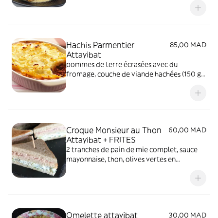
Hachis Parmentier
85,00 MAD
Attayibat
pommes de terre écrasées avec du
fromage, couche de viande hachées (150 g)
et de cheddar, le tout gratiné avec du
mozarella. assaisonné au sel uniquement et
sans lait
Croque Monsieur au Thon
60,00 MAD
Attayibat + FRITES
2 tranches de pain de mie complet, sauce
mayonnaise, thon, olives vertes en
rondelles, cheddar, pain de mie grille au
niveau de la panineuse. Accompagnement
frites
Omelette attayibat
30,00 MAD