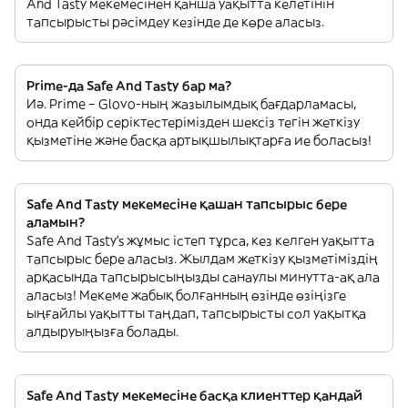
And Tasty мекемесінен қанша уақытта келетінін
тапсырысты рәсімдеу кезінде де көре аласыз.
Prime-да Safe And Tasty бар ма?
Иә. Prime – Glovo-ның жазылымдық бағдарламасы,
онда кейбір серіктестерімізден шексіз тегін жеткізу
қызметіне және басқа артықшылықтарға ие боласыз!
Safe And Tasty мекемесіне қашан тапсырыс бере
аламын?
Safe And Tasty’s жұмыс істеп тұрса, кез келген уақытта
тапсырыс бере аласыз. Жылдам жеткізу қызметіміздің
арқасында тапсырысыңызды санаулы минутта-ақ ала
аласыз! Мекеме жабық болғанның өзінде өзіңізге
ыңғайлы уақытты таңдап, тапсырысты сол уақытқа
алдыруыңызға болады.
Safe And Tasty мекемесіне басқа клиенттер қандай