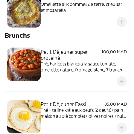
Omellette aux pommes de terre, cheddar
et mozarella
Brunchs
Petit Déjeuner super
100,00 MAD
proteiné
Thé, haricots blancs a la sauce tomate,
omelette nature, fromage blanc, 3 tranches
lunchon, 2 batbouts, huile d'olive, verre jus
d'orange, petite bouteille d'eau
Petit Déjeuner Fassi
85,00 MAD
Thé + tajine khlie aux oeufs (2 oeufs)+ pain
maison au blé complet+ olives noires + huile
d'olive + fromage blanc + verre jus d'orange
+petite bouteille d'eau