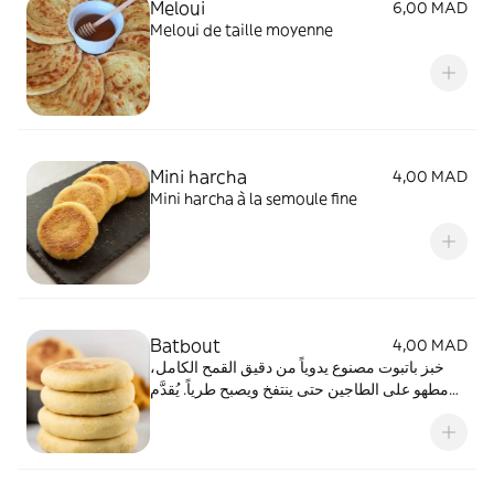
Meloui
6,00 MAD
congélateur (volume 400 g)
Meloui de taille moyenne
Mini harcha
4,00 MAD
Mini harcha à la semoule fine
Batbout
4,00 MAD
خبز باتبوت مصنوع يدوياً من دقيق القمح الكامل،
مطهو على الطاجين حتى ينتفخ ويصبح طرياً. يُقدَّم
مع الفينو. مثالي مع الزبدة والعسل أو كحشوة. الوزن
التقريبي: 80 غ. batbout de taille moyenne