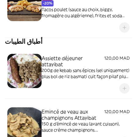
-20%
Tacos poulet (sauce au choix, biggy,
fromagère ou algérienne), frites et soda
(Glass ou Ice selon disponibilité)
أطباق الطيبات
Assiette déjeuner
120,00 MAD
attayibat
200g de kebab sans épices (sel uniquement)
plus bol de riz basmati cuit façon pilaf plus
frites
Emincé de veau aux
120,00 MAD
champignons Attayibat
150 g d'émincé de veau (avant cuisson),
sauce crème champignons.
Accompagnement riz basmati