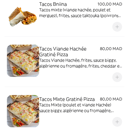
Tacos Bniina
100,00 MAD
Tacos mixte (viande hachée, poulet et
merguez), frites, sauce taktouka (poivrons
et tomates gout pimenté), cheddar
Tacos Viande Hachée
80,00 MAD
Gratiné Pizza
Tacos Viande Hachée, frites, sauce biggy,
algérienne ou fromagère, frites, cheddar et
gratiné au four, dessus Pizza (sauce
tomates, poivrons, olives noires et
mozarella)
Tacos Mixte Gratiné Pizza
80,00 MAD
Tacos Mixte (poulet et viande Hachée)
sauce biggy, algérienne ou fromagère,
frites, cheddar et gratiné au four, dessus
Pizza (sauce tomates, poivrons, olives
noires et mozarella)