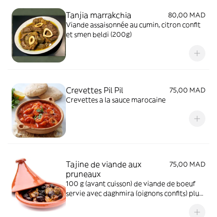
Tanjia marrakchia
80,00 MAD
Viande assaisonnée au cumin, citron confit
et smen beldi (200g)
Crevettes Pil Pil
75,00 MAD
Crevettes a la sauce marocaine
Tajine de viande aux
75,00 MAD
pruneaux
100 g (avant cuisson) de viande de boeuf
servie avec daghmira (oignons confits) plus
pruneaux sucres (tajine salé sucré)