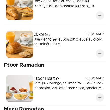
Une viennoiserie au choix,Toast au
fromage, boisson chaude au choix, jus
d'orange pressé, Salade de fruit, Eau
minérale
L'Express
35,00 MAD
Une viennoiserie , boisson chaude au choix.,
eau minéral 33 cl
Ftoor Ramadan
Ftoor Healthy
75,00 MAD
Lait , jus d’orange, eau méniral 33 cl, délices
marocains: dattes et chebbakia, omelette
au fromage ou oeuf à la coque, corbeille de
pain, coupelles: huile d’olive, miel
Menu Ramadan