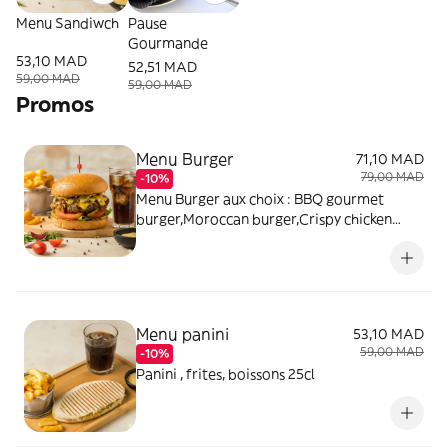
Menu Sandiwch
Pause
Gourmande
53,10 MAD
52,51 MAD
59,00 MAD
59,00 MAD
Promos
Menu Burger
71,10 MAD
79,00 MAD
-10%
Menu Burger aux choix : BBQ gourmet
burger,Moroccan burger,Crispy chicken
burger, frites, boissons 25cl
Menu panini
53,10 MAD
59,00 MAD
-10%
Panini , frites, boissons 25cl