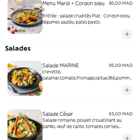
Menu Mardi < Cordon bleu
85,00 MAD
>
Entrée : salade crudités Plat : Cordon bleu,
légumes sautés, pates pesto.
Salades
Salade MARINE
95,00 MAD
crevette,
calamar,tomate,fromage,laitue,Blé,pomme
,pip d'orange,sauce vinaigrette maison.
Salade César
65,00 MAD
Salade romaine, poulet croustillant au
panko, œuf de caille, tomates cerises,
croutons, copeaux de parmesan et sauce
césar maison.