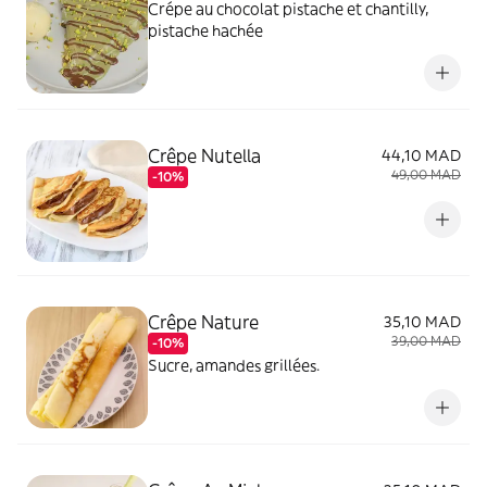
Crépe au chocolat pistache et chantilly,
pistache hachée
Crêpe Nutella
44,10 MAD
49,00 MAD
-10%
Crêpe Nature
35,10 MAD
39,00 MAD
-10%
Sucre, amandes grillées.