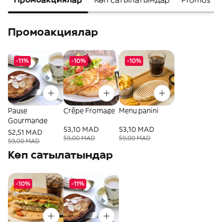
Промоакциялар
-11%
-10%
-10%
Pause
Crêpe Fromage
Menu panini
Gourmande
53,10 MAD
53,10 MAD
52,51 MAD
59,00 MAD
59,00 MAD
59,00 MAD
Көп сатылатындар
-10%
-11%