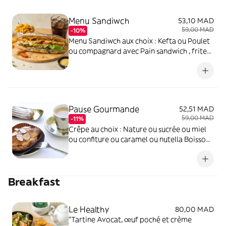
Menu Sandiwch
53,10 MAD
59,00 MAD
-10%
Menu Sandiwch aux choix : Kefta ou Poulet
ou compagnard avec Pain sandwich , frites,
boissons 25cl
Pause Gourmande
52,51 MAD
59,00 MAD
-11%
Crêpe au choix : Nature ou sucrée ou miel
ou confiture ou caramel ou nutella Boisson
chaud au choix : Espresso , Café crème ,Thé
à la menthe
Breakfast
Le Healthy
80,00 MAD
"Tartine Avocat, œuf poché et crème