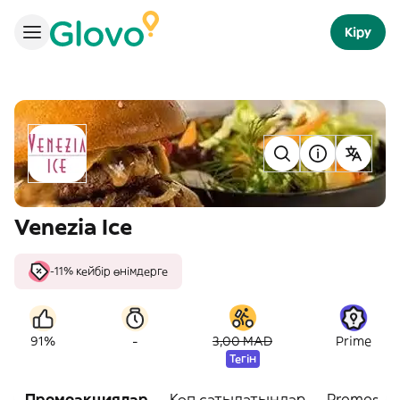
Кіру
Venezia Ice
-11% кейбір өнімдерге
-
91%
3,00 MAD
Prime
Тегін
Промоакциялар
Көп сатылатындар
Promos