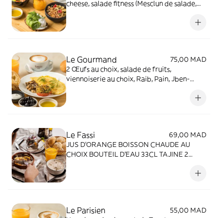
cheese, salade fitness (Mesclun de salade,
saumon, mangue, tomates cerises,
concombre), yaourt nature granola et fruits
de saison, boisson chaude au choix, jus
d'orange pressé ou jus détox. "
Le Gourmand
75,00 MAD
2 Œufs au choix, salade de fruits,
viennoiserie au choix, Raib, Pain, Jben-
Olives noir-huile d'Olive, Tomates
Concassés et épicées, Eau Minérale, Boisson
Chaude au choix, Jus d'orange.
Le Fassi
69,00 MAD
JUS D'ORANGE BOISSON CHAUDE AU
CHOIX BOUTEIL D'EAU 33CL TAJINE 2
OEUFS AU KHLIE CORBEIL DE PAIN
Le Parisien
55,00 MAD