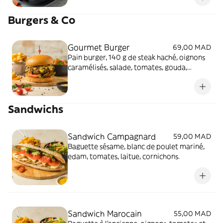
Burgers & Co
Gourmet Burger
69,00 MAD
Pain burger, 140 g de steak haché, oignons
caramélisés, salade, tomates, gouda,
champignons, cornichons, sauce
cocktail. Servis avec frites maison et salade
du chef
Sandwichs
Sandwich Campagnard
59,00 MAD
Baguette sésame, blanc de poulet mariné,
edam, tomates, laitue, cornichons.
Sandwich Marocain
55,00 MAD