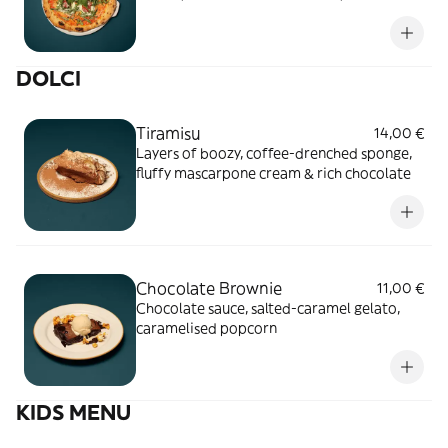
peppery rocket, aged parmesan
DOLCI
Tiramisu
14,00 €
Layers of boozy, coffee-drenched sponge,
fluffy mascarpone cream & rich chocolate
Chocolate Brownie
11,00 €
Chocolate sauce, salted-caramel gelato,
caramelised popcorn
KIDS MENU