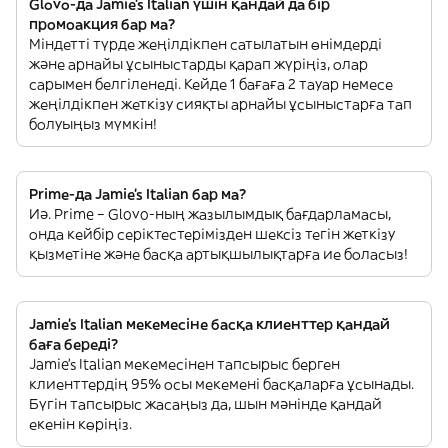
Glovo-да Jamie's Italian үшін қандай да бір
промоакция бар ма?
Міндетті түрде жеңілдікпен сатылатын өнімдерді
және арнайы ұсыныстарды қарап жүріңіз, олар
сарымен белгіленеді. Кейде 1 бағаға 2 тауар немесе
жеңілдікпен жеткізу сияқты арнайы ұсыныстарға тап
болуыңыз мүмкін!
Prime-да Jamie's Italian бар ма?
Иә. Prime – Glovo-ның жазылымдық бағдарламасы,
онда кейбір серіктестерімізден шексіз тегін жеткізу
қызметіне және басқа артықшылықтарға ие боласыз!
Jamie's Italian мекемесіне басқа клиенттер қандай
баға береді?
Jamie's Italian мекемесінен тапсырыс берген
клиенттердің 95% осы мекемені басқаларға ұсынады.
Бүгін тапсырыс жасаңыз да, шын мәнінде қандай
екенін көріңіз.