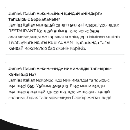
Jamie's Italian мекемесінен қандай өнімдерге
тапсырыс бере аламын?
Jamie's Italian мынадай санаттағы өнімдерді ұсынады:
RESTAURANT. Қандай өнімге тапсырыс бере
алатыныңызды жоғарыдағы өнімдер тізімінен көріңіз.
Tivat аумағындағы RESTAURANT қаласында тағы
қандай мекемелер бар екенін көріңіз.
Jamie's Italian мекемесінде минималды тапсырыс
құны бар ма?
Jamie's Italian мекемесінде минималды тапсырыс
мөлшері бар. Уайымдамаңыз. Егер минималды
мөлшерге жетпей қалсаңыз, қосымша ақы төлей
саласыз, бірақ тапсырысыңыз бәрібір жеткізіледі!