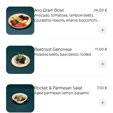
Avo Grain Bowl
24,00 €
Avocado, tomatoes, rainbow beets,
courgette ribbons, endive, bocconcini,
black rice, hazelnut, calabrese
Beetroot Genovese
11,00 €
Roasted beets, basil pesto, rocked
Rocket & Parmesan Salat
7,50 €
Aged parmesan, lemon, balsamic