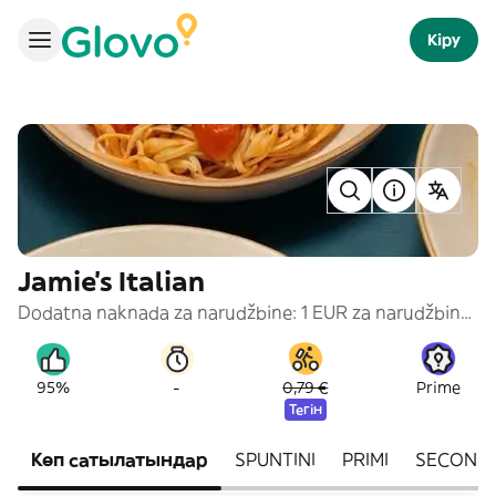
Кіру
Jamie's Italian
Dodatna naknada za narudžbine: 1 EUR za narudžbinu ispod 6 EURA
-
95%
0,79 €
Prime
Тегін
Көп сатылатындар
SPUNTINI
PRIMI
SECONDI