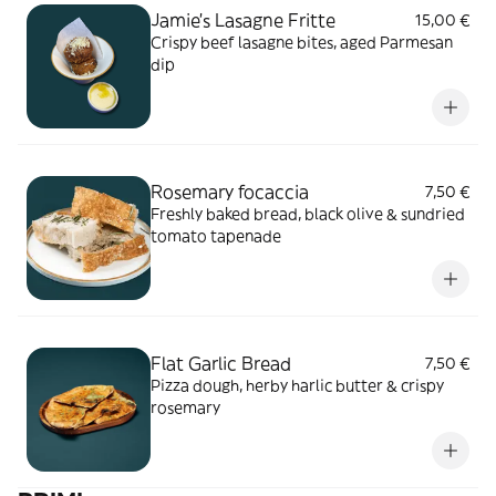
Jamie's Lasagne Fritte
15,00 €
Crispy beef lasagne bites, aged Parmesan
dip
Rosemary focaccia
7,50 €
Freshly baked bread, black olive & sundried
tomato tapenade
Flat Garlic Bread
7,50 €
Pizza dough, herby harlic butter & crispy
rosemary