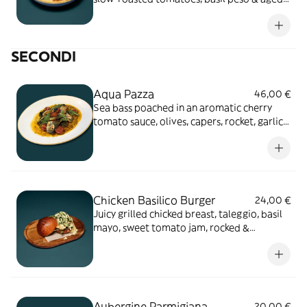
parmesan
SECONDI
Aqua Pazza
46,00 €
Sea bass poached in an aromatic cherry
tomato sauce, olives, capers, rocket, garlic
crisps
Chicken Basilico Burger
24,00 €
Juicy grilled chicked breast, taleggio, basil
mayo, sweet tomato jam, rocked &
tomatoes in toasted bun
Aubergine Parmigiana
20,00 €