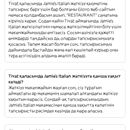
Tivat қаласында Jamie's Italian жеткізу қызметіне
тапсырыс беру үшін бар болғаны Glovo веб-сайтын
немесе қолданбасын ашып, "RESTAURANT" санатына
кіруіңіз керек. Содан кейін Tivat аймағында Jamie's
Italian жеткізілетінін немесе жеткізілмейтінін білу үшін
мекенжайыңызды енгізесіз. Сосын өзіңізге қажетті
өнімдерді таңдайсыз да, оларды тапсырысыңызға
қосасыз. Төлем жасап болған соң, тапсырысыңыз
дайындала бастайды және көп кешікпей курьер оны
тура есігіңіздің алдына әкеліп береді.
Tivat қаласында Jamie's Italian жеткізуге қанша уақыт
кетеді?
Жеткізу мекенжайын жазған соң, сіз тұратын
аймақтағы әр мекеменің шамалап алғандағы жеткізу
уақытын көресіз. Сондай-ақ тапсырысыңыздың
Jamie's Italian мекемесінен қанша уақытта келетінін
тапсырысты рәсімдеу кезінде де көре аласыз.