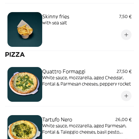
Skinny fries
7,50 €
with sea salt
PIZZA
Quattro Formaggi
27,50 €
White sauce, mozzarella, aged Cheddar,
Fontal & Parmesan cheeses, peppery rocket
Tartufo Nero
26,00 €
White sauce, mozzarella, aged Parmesan,
Fontal & Taleggio cheeses, basil pesto,
black truffle