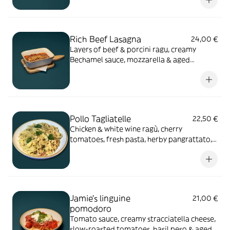
Rich Beef Lasagna
24,00 €
Layers of beef & porcini ragu, creamy
Bechamel sauce, mozzarella & aged
parmesan
Pollo Tagliatelle
22,50 €
Chicken & white wine ragù, cherry
tomatoes, fresh pasta, herby pangrattato,
aged Parmesan
Jamie's linguine
21,00 €
pomodoro
Tomato sauce, creamy stracciatella cheese,
slow-roasted tomatoes, basil peso & aged