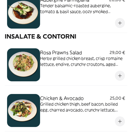
Tender balsamic-roasted aubergine,
tomato & basil sauce, oozy smoked
mozzarella & aged Parmesan
INSALATE & CONTORNI
Rosa Prawns Salad
29,00 €
Herby grilled chicken breast, crisp romaine
lettuce, endive, crunchy croutons, aged
Parmesan, creamy truffle dressing
Chicken & Avocado
25,00 €
Grilled chicken thigh, beef bacon, boiled
egg, charred avocado, crunchy lettuce,
sweet cherry tomatoes, fresh herbs, creamy
yoghurt dressing