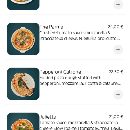
The Parma
24,00 €
Crushed-tomato sauce, mozzarella &
stracciatella cheese, Njeguška proscutto,
peppery rocked & aged parmesan
Pepperoni Calzone
22,50 €
Folded pizza dough stuffed with
pepperoni, mozzarella, ricotta & calabrese
tomato sauce
Julietta
21,00 €
Tomato sauce, mozzarella & stracciatella
cheese, slow roasted tomatoes, fresh basil,