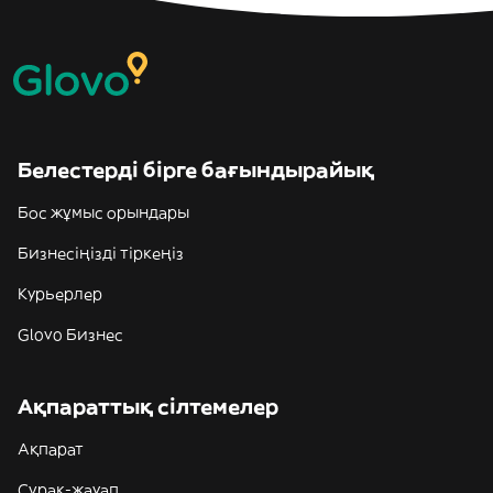
Белестерді бірге бағындырайық
Бос жұмыс орындары
Бизнесіңізді тіркеңіз
Курьерлер
Glovo Бизнес
Ақпараттық сілтемелер
Ақпарат
Сұрақ-жауап