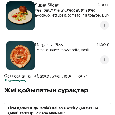
Super Slider
14,00 €
Beef patty, melty Cheddar, smashed
avocado, lettuce & tomato in a toasted bun
Margarita Pizza
11,00 €
Tomato sauce, mozzarella, basil
Осы санаттағы басқа дүкендерді шолу:
Итальяндық
Жиі қойылатын сұрақтар
Tivat қаласында Jamie's Italian жеткізу қызметіне
қалай тапсырыс бере аламын?