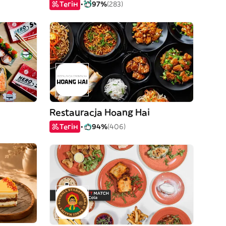
Тегін
97%
(283)
Restauracja Hoang Hai
Тегін
94%
(406)