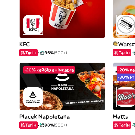
KFC
Тегін
96%
(500+)
Тегін
-20% кейбір өнімдерге
-20% ке
-30% Pr
Placek Napoletana
Matts
Тегін
98%
(500+)
Тегін