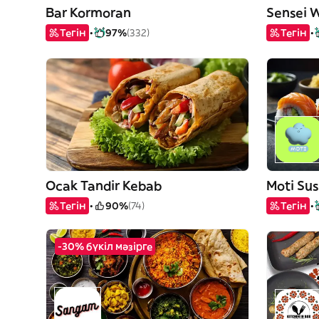
Bar Kormoran
Sensei 
Тегін
97%
(332)
Тегін
Ocak Tandir Kebab
Moti Sus
Тегін
90%
(74)
Тегін
-30% бүкіл мәзірге