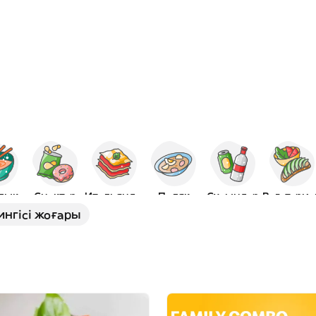
лық
Снэктер
Итальяндық
Поляк
Сусындар
Вегетериа
ингісі жоғары