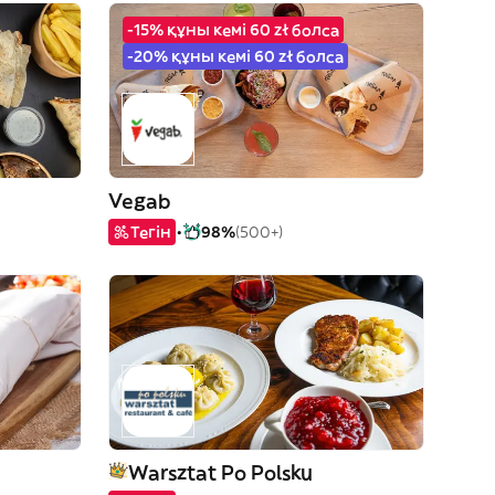
-15% құны кемі 60 zł болса
-20% құны кемі 60 zł болса
Vegab
Тегін
98%
(500+)
Warsztat Po Polsku