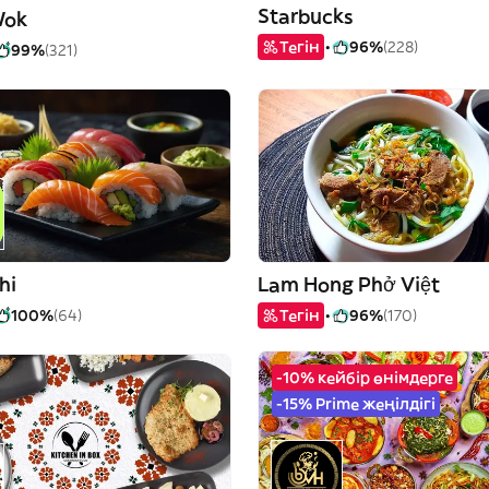
Starbucks
Wok
Тегін
96%
(228)
99%
(321)
hi
Lam Hong Phở Việt
100%
(64)
Тегін
96%
(170)
-10% кейбір өнімдерге
-15% Prime жеңілдігі