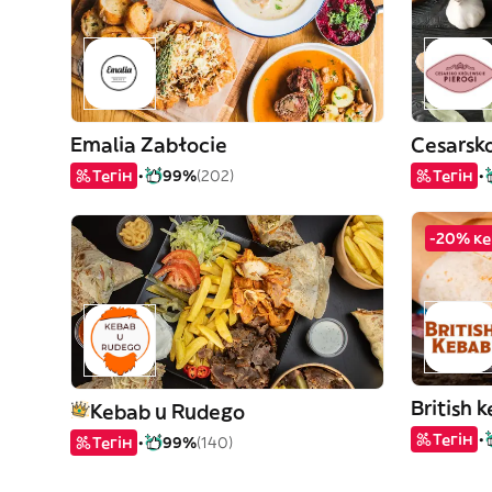
Emalia Zabłocie
Cesarsko
Тегін
99%
(202)
Тегін
-20% ке
British 
Kebab u Rudego
Тегін
Тегін
99%
(140)