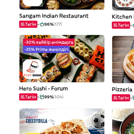
Sangam Indian Restaurant
Тегін
96%
(177)
Тегін
-30% кейбір өнімдерге
-35% Prime жеңілдігі
Hero Sushi - Forum
Pizzeria
Тегін
99%
(104)
Тегін