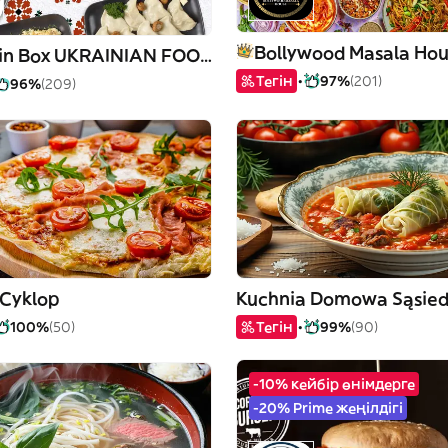
Kitchen in Box UKRAINIAN FOOD
Тегін
97%
(201)
96%
(209)
 Cyklop
Kuchnia Domowa Sąsied
100%
(50)
Тегін
99%
(90)
-10% кейбір өнімдерге
-20% Prime жеңілдігі