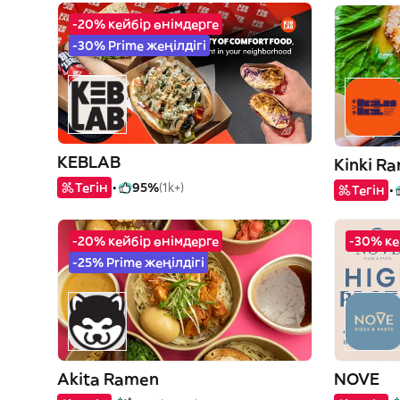
-20% кейбір өнімдерге
-30% Prime жеңілдігі
KEBLAB
Kinki R
Тегін
95%
(1k+)
Тегін
-20% кейбір өнімдерге
-30% ке
-25% Prime жеңілдігі
Akita Ramen
NOVE