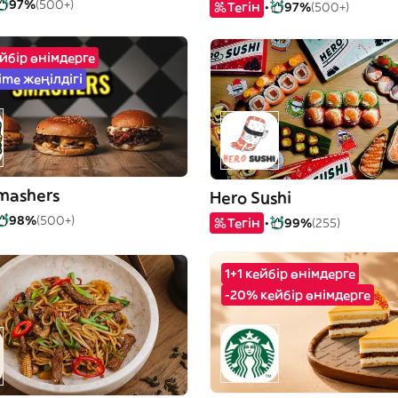
97%
(500+)
Тегін
97%
(500+)
йбір өнімдерге
ime жеңілдігі
Smashers
Hero Sushi
98%
(500+)
Тегін
99%
(255)
1+1 кейбір өнімдерге
-20% кейбір өнімдерге