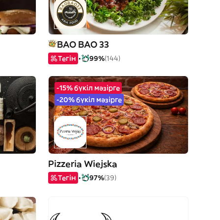
BAO BAO 33
Тегін
99%
(144)
-15% бүкіл мәзірге
-20% бүкіл мәзірге
Pizzeria Wiejska
Тегін
97%
(39)