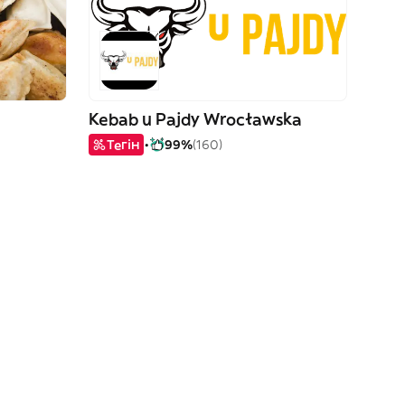
Kebab u Pajdy Wrocławska
Тегін
99%
(160)