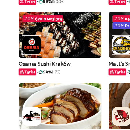
Тегін
99%
(500+)
Тегін
-20% бүкіл мәзірге
-20% ке
-30% Pr
Osama Sushi Kraków
Matt's 
Тегін
94%
(176)
Тегін