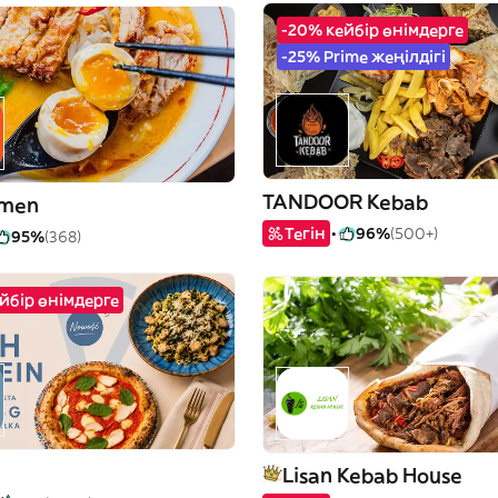
-20% кейбір өнімдерге
-25% Prime жеңілдігі
TANDOOR Kebab
amen
Тегін
96%
(500+)
95%
(368)
йбір өнімдерге
Lisan Kebab House