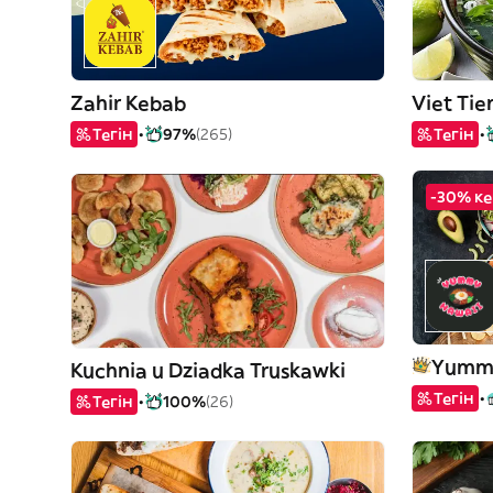
Zahir Kebab
Тегін
97%
(265)
Тегін
-30% ке
Yummy
Kuchnia u Dziadka Truskawki
Тегін
Тегін
100%
(26)