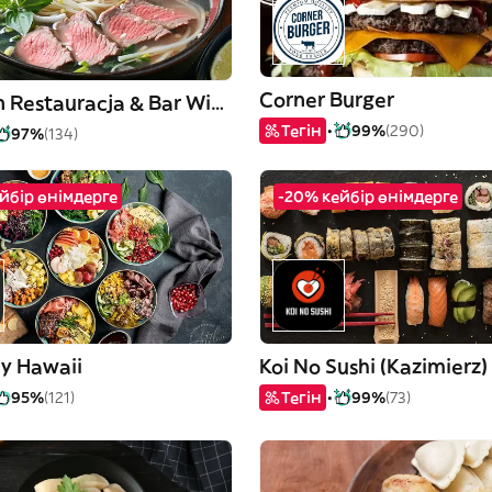
Corner Burger
Viet Tien Restauracja & Bar Wietnamski
Тегін
99%
(290)
97%
(134)
йбір өнімдерге
-20% кейбір өнімдерге
 Hawaii
Koi No Sushi (Kazimierz)
95%
(121)
Тегін
99%
(73)