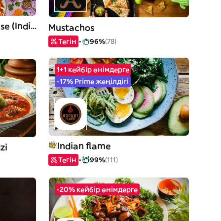
Bollywood Masala House (Indian Restaurant)
Mustachos
Тегін
96%
(78)
1+1 кейбір өнімдерге
-17% Prime жеңілдігі
Indian flame
zi
Тегін
99%
(111)
-20% кейбір өнімдерге