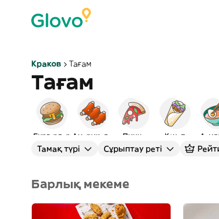
Краков
Тағам
Тағам
Бургерлер
Америкалық
Пицца
Кәуап
Азия
Тамақ түрі
Сұрыптау реті
Рейт
Барлық мекеме