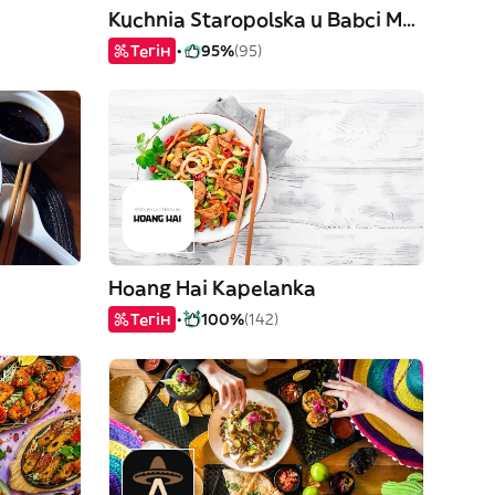
Kuchnia Staropolska u Babci Maliny
Тегін
95%
(95)
Hoang Hai Kapelanka
Тегін
100%
(142)