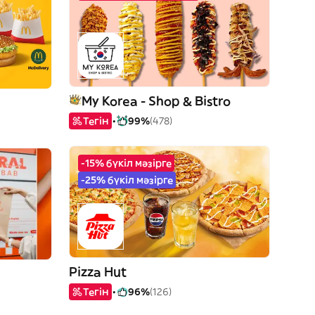
My Korea - Shop & Bistro
Тегін
99%
(478)
-15% бүкіл мәзірге
-25% бүкіл мәзірге
Pizza Hut
Тегін
96%
(126)