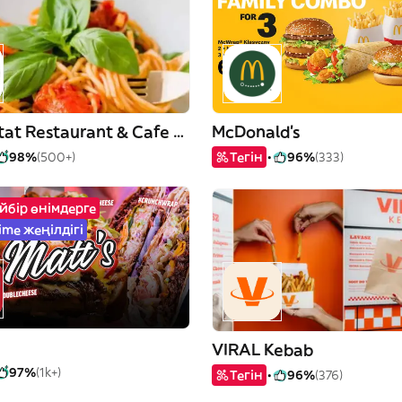
Warsztat Restaurant & Cafe No 1
McDonald's
98%
(500+)
Тегін
96%
(333)
йбір өнімдерге
ime жеңілдігі
VIRAL Kebab
97%
(1k+)
Тегін
96%
(376)