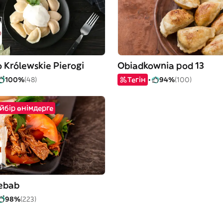
 Królewskie Pierogi
Obiadkownia pod 13
100%
(48)
Тегін
94%
(100)
йбір өнімдерге
kebab
98%
(223)