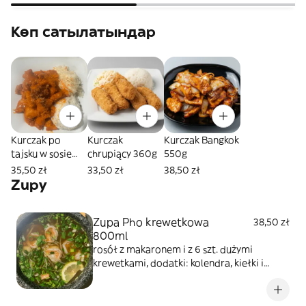
Көп сатылатындар
Kurczak po
Kurczak
Kurczak Bangkok
tajsku w sosie
chrupiący 360g
550g
czerwonym
35,50 zł
33,50 zł
38,50 zł
450g
Zupy
Zupa Pho krewetkowa
38,50 zł
800ml
rosół z makaronem i z 6 szt. dużymi
krewetkami, dodatki: kolendra, kiełki i
szczypiorek