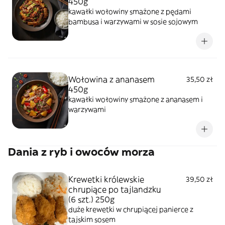
450g
kawałki wołowiny smażone z pędami
bambusa i warzywami w sosie sojowym
Wołowina z ananasem
35,50 zł
450g
kawałki wołowiny smażone z ananasem i
warzywami
Dania z ryb i owoców morza
Krewetki królewskie
39,50 zł
chrupiące po tajlandzku
(6 szt.) 250g
duże krewetki w chrupiącej panierce z
tajskim sosem