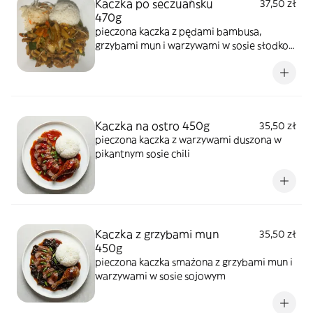
Kaczka po seczuańsku
37,50 zł
470g
pieczona kaczka z pędami bambusa,
grzybami mun i warzywami w sosie słodko-
pikantnym
Kaczka na ostro 450g
35,50 zł
pieczona kaczka z warzywami duszona w
pikantnym sosie chili
Kaczka z grzybami mun
35,50 zł
450g
pieczona kaczka smażona z grzybami mun i
warzywami w sosie sojowym