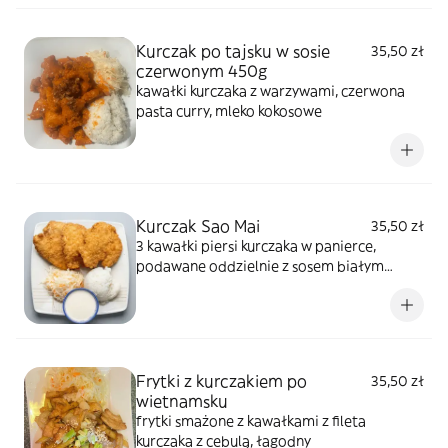
Kurczak po tajsku w sosie
35,50 zł
czerwonym 450g
kawałki kurczaka z warzywami, czerwona
pasta curry, mleko kokosowe
Kurczak Sao Mai
35,50 zł
3 kawałki piersi kurczaka w panierce,
podawane oddzielnie z sosem białym
śmietanowym
Frytki z kurczakiem po
35,50 zł
wietnamsku
frytki smażone z kawałkami z fileta
kurczaka z cebulą, łagodny