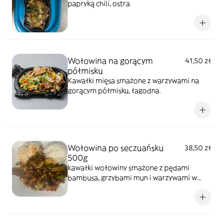
papryką chili, ostra
Wołowina na gorącym
41,50 zł
półmisku
Kawałki mięsa smażone z warzywami na
gorącym półmisku, łagodna.
Wołowina po seczuańsku
38,50 zł
500g
kawałki wołowiny smażone z pędami
bambusa, grzybami mun i warzywami w
sosie słodko-pikantnym