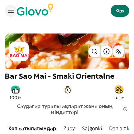
Кіру
Bar Sao Mai - Smaki Orientalne
-
100%
Тегін
Саудагер туралы ақпарат және оның
міндеттері
Көп сатылатындар
Zupy
Sajgonki
Dania z ku