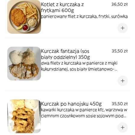
Kotlet z kurczaka z
36,50 zł
frytkami 600g
panierowany filet z kurczaka, frytki, surówka
Kurczak fantazja (sos
35,50 zł
biały oddzielny) 350g
dwa filety z kurczaka w panierce z mąki
kukurydzianej, sos biały śmietanowo-
kokosowy
Kurczak po hanojsku 450g
35,50 zł
kawałki kurczaka w panierce kfc, warzywa w
ciemnym czosnkowym sosie sojowym pod
kawałkami.