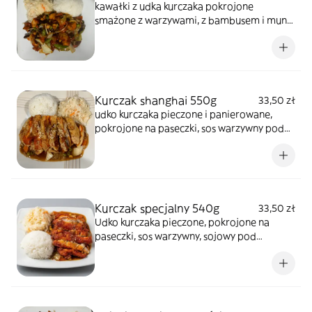
kawałki z udka kurczaka pokrojone
smażone z warzywami, z bambusem i mun
w sosie delikatnie ostrym, zestaw z ryżem i
surówką (cena dania zawiera opłatę
plastikową 1 zł)
Kurczak shanghai 550g
33,50 zł
udko kurczaka pieczone i panierowane,
pokrojone na paseczki, sos warzywny pod
spodem, zestaw z ryżem i surówką (na
wynos do każdego dania jeden sos słodko-
kwaśny lub ostry w gratisie)
Kurczak specjalny 540g
33,50 zł
Udko kurczaka pieczone, pokrojone na
paseczki, sos warzywny, sojowy pod
spodem, łagodny.