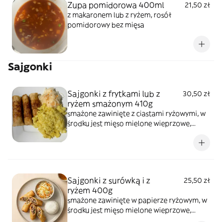
Zupa pomidorowa 400ml
21,50 zł
z makaronem lub z ryżem, rosół
pomidorowy bez mięsa
Sajgonki
Sajgonki z frytkami lub z
30,50 zł
ryżem smażonym 410g
smażone zawinięte z ciastami ryżowymi, w
środku jest mięso mielone wieprzowe,
warzywa z grzybami mun, makaron sojowy,
jajko
Sajgonki z surówką i z
25,50 zł
ryżem 400g
smażone zawinięte w papierze ryżowym, w
środku jest mięso mielone wieprzowe,
warzywa z grzybami mun, makaron sojowy,