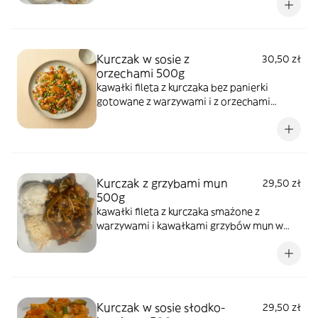
Kurczak w sosie z
30,50 zł
orzechami 500g
kawałki fileta z kurczaka bez panierki
gotowane z warzywami i z orzechami
ziemnymi
Kurczak z grzybami mun
29,50 zł
500g
kawałki fileta z kurczaka smażone z
warzywami i kawałkami grzybów mun w
sosie, danie jest łagodne i bez panierki
Kurczak w sosie słodko-
29,50 zł