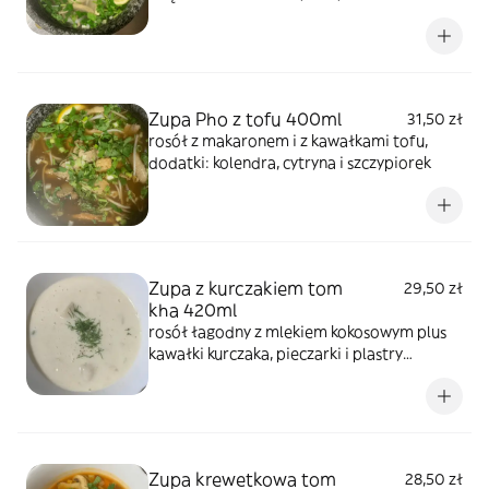
zamienić na makaron sojowy), kolendrą,
szczypiorkiem
Zupa Pho z tofu 400ml
31,50 zł
rosół z makaronem i z kawałkami tofu,
dodatki: kolendra, cytryna i szczypiorek
Zupa z kurczakiem tom
29,50 zł
kha 420ml
rosół łagodny z mlekiem kokosowym plus
kawałki kurczaka, pieczarki i plastry
bambusa
Zupa krewetkowa tom
28,50 zł