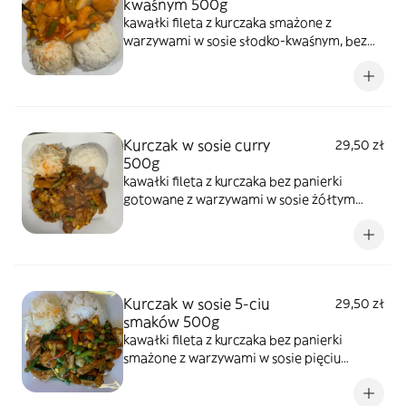
kwaśnym 500g
kawałki fileta z kurczaka smażone z
warzywami w sosie słodko-kwaśnym, bez
panierki
Kurczak w sosie curry
29,50 zł
500g
kawałki fileta z kurczaka bez panierki
gotowane z warzywami w sosie żółtym
curry
Kurczak w sosie 5-ciu
29,50 zł
smaków 500g
kawałki fileta z kurczaka bez panierki
smażone z warzywami w sosie pięciu
smaków