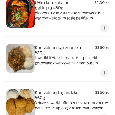
Udko kurczaka po
34,00 zł
pekińsku 450g
pieczone udko z kurczaka serwowane bez
warzyw w słodkim sosie pekińskim
Kurczak po syjczuańsku
33,50 zł
520g
kawałki fileta z kurczaka bez panierki
gotowane z warzywami, z bambusem i
grzybami mun w sosie słodko-ostrym
Kurczak po tajlandzku
33,50 zł
560g
3 duże kawałki z fileta kurczaka otoczone w
panierce chrupiącej z sosem warzywnym
pod tymi kawałkami, danie jest łagodne