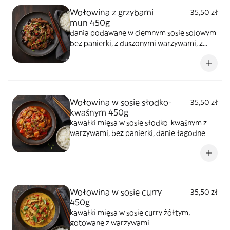
Wołowina z grzybami
35,50 zł
mun 450g
dania podawane w ciemnym sosie sojowym
bez panierki, z duszonymi warzywami, z
grzybami mun
Wołowina w sosie słodko-
35,50 zł
kwaśnym 450g
kawałki mięsa w sosie słodko-kwaśnym z
warzywami, bez panierki, danie łagodne
Wołowina w sosie curry
35,50 zł
450g
kawałki mięsa w sosie curry żółtym,
gotowane z warzywami