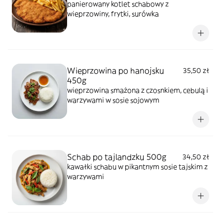
panierowany kotlet schabowy z
wieprzowiny, frytki, surówka
Wieprzowina po hanojsku
35,50 zł
450g
wieprzowina smażona z czosnkiem, cebulą i
warzywami w sosie sojowym
Schab po tajlandzku 500g
34,50 zł
kawałki schabu w pikantnym sosie tajskim z
warzywami