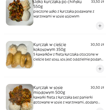
Udko kurczaka po chińsku
33,50 zł
550g
pieczone udko z kurczaka podawane z
warzywami w sosie sojowym
Kurczak w cieście
30,50 zł
kokosowym 350g
5 kawałków z fileta kurczaka otoczone w
cieście bez sosu, sos jest oddzielnie podany,
może być sos słodko-kwaśny lub sos ostry
Kurczak w sosie
30,50 zł
miodowym 500g
kawałki fileta z kurczaka bez panierki
gotowane w sosie z warzywami, dodano
miód