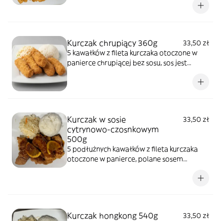
Kurczak chrupiący 360g
33,50 zł
5 kawałków z fileta kurczaka otoczone w
panierce chrupiącej bez sosu, sos jest
oddzielnie podawany: sos słodko-kwaśny,
sos ostry lub sos 5-ciu smaków
Kurczak w sosie
33,50 zł
cytrynowo-czosnkowym
500g
5 podłużnych kawałków z fileta kurczaka
otoczone w panierce, polane sosem
sojowym z czosnkiem i plastrami cytryny,
danie jest łagodne i delikatnie słodkie
Kurczak hongkong 540g
33,50 zł