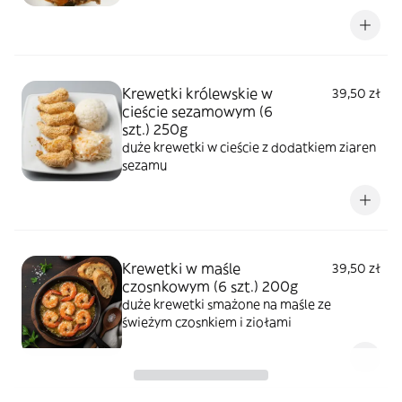
Krewetki królewskie w
39,50 zł
cieście sezamowym (6
szt.) 250g
duże krewetki w cieście z dodatkiem ziaren
sezamu
Krewetki w maśle
39,50 zł
czosnkowym (6 szt.) 200g
duże krewetki smażone na maśle ze
świeżym czosnkiem i ziołami