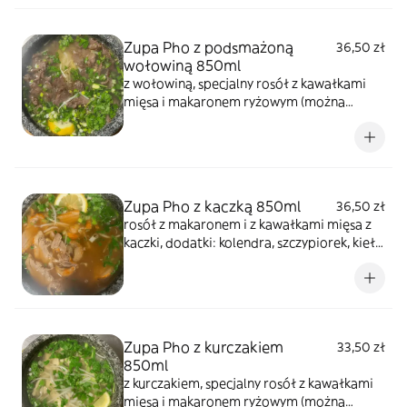
Zupa Pho z podsmażoną
36,50 zł
wołowiną 850ml
z wołowiną, specjalny rosół z kawałkami
mięsa i makaronem ryżowym (można
zamienić na makaron sojowy), kolendrą,
szczypiorkiem
Zupa Pho z kaczką 850ml
36,50 zł
rosół z makaronem i z kawałkami mięsa z
kaczki, dodatki: kolendra, szczypiorek, kiełki
i cytryna
Zupa Pho z kurczakiem
33,50 zł
850ml
z kurczakiem, specjalny rosół z kawałkami
mięsa i makaronem ryżowym (można