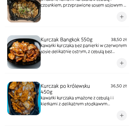
czosnkiem, przyprawione sosem sojowym i
pieprzem, z papryką chili, bardzo ostry. Jeśli
nie chce ostry, prosimy napisać
bezpośrednie na zamówieniu.
Kurczak Bangkok 550g
38,50 zł
kawałki kurczaka bez panierki w czerwonym
sosie delikatnie ostrym, z cebulą bez
warzyw, podawane na gorącym półmisku.
Dania podawane z ryżem i surówką.
Kurczak po królewsku
36,50 zł
450g
kawałki kurczaka smażone z cebulą i i
kiełkami z delikatnym słodkawym
przyprawą.