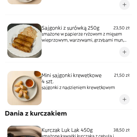
jajko
Sajgonki z surówką 250g
23,50 zł
smażone w papierze ryżowym z mięsem
wieprzowym, warzywami, grzybami mun,
makaronem sojowym i jajkiem, podawane z
surówką
Mini sajgonki krewetkowe
21,50 zł
4 szt.
sajgonki z nadzieniem krewetkowym
Dania z kurczakiem
Kurczak Luk Lak 450g
38,50 zł
smażone kawałki kurczaka z cebulą i