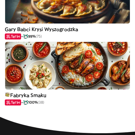
Gary Babci Krysi Wyszogrodzka
Тегін
99%
(75)
Fabryka Smaku
Тегін
100%
(38)