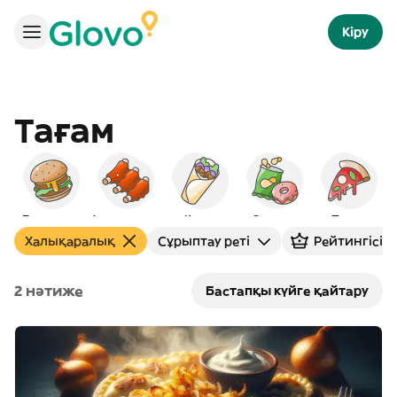
Кіру
Тағам
Бургерлер
Америкалық
Кәуап
Снэктер
Пицца
Халықаралық
Сұрыптау реті
Рейтингісі 
2 нәтиже
Бастапқы күйге қайтару