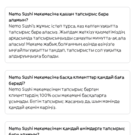
Nemo Sushi мекемесіне қашан тапсырыс бере
аламын?
Nemo Sushi’s жұмыс істеп тұрса, кез келген уақытта
тапсырыс бере аласыз. Жылдам жеткізу қызметіміздің
арқасында тапсырысыңызды санаулы минутта-ақ ала
аласыз! Мекеме жабық болғанның өзінде өзіңізге
ыңғайлы уақытты таңдап, тапсырысты сол уақытқа
алдыруыңызға болады.
Nemo Sushi мекемесіне басқа клиенттер қандай баға
береді?
Nemo Sushi мекемесінен тапсырыс берген
клиенттердің 100% осы мекемені басқаларға
ұсынады. Бүгін тапсырыс жасаңыз да, шын мәнінде
қандай екенін көріңіз.
Nemo Sushi мекемесінен қандай өнімдерге тапсырыс
бере аламын?