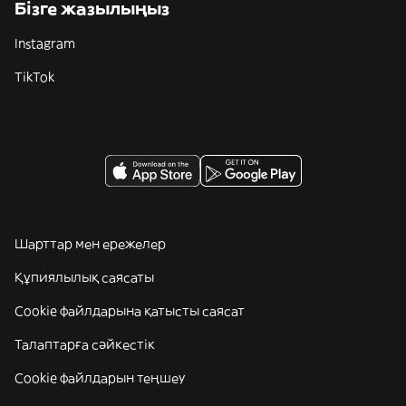
Бізге жазылыңыз
Instagram
TikTok
Шарттар мен ережелер
Құпиялылық саясаты
Cookie файлдарына қатысты саясат
Талаптарға сәйкестік
Cookie файлдарын теңшеу