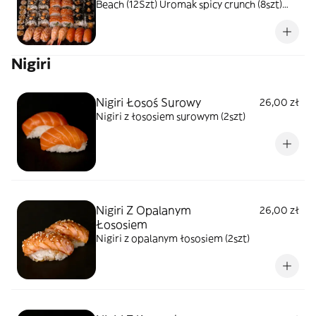
Beach (12Szt) Uromak spicy crunch (8szt)
Uromak Philadelphia (8szt) Uromak Black
Dragon (8szt) Hossomak łosoś surowy (8szt)
Hossomak łosoś pieczony (8szt) Nigiri
Nigiri
surowy łosoś (3szt) Nigiri opalany łosoś
(3szt) Nigiri z krewetką (2szt)
Nigiri Łosoś Surowy
26,00 zł
Nigiri z łososiem surowym (2szt)
Nigiri Z Opalanym
26,00 zł
Łososiem
Nigiri z opalanym łososiem (2szt)