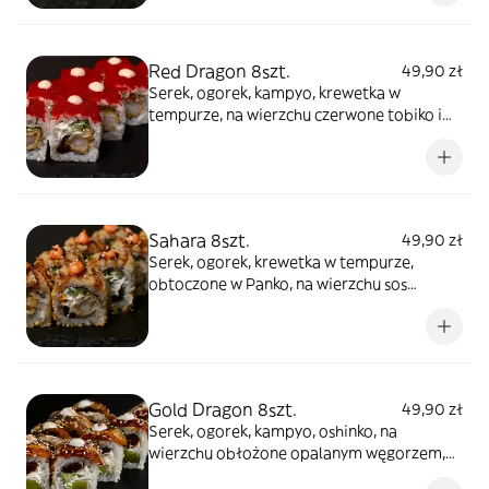
Red Dragon 8szt.
49,90 zł
Serek, ogorek, kampyo, krewetka w
tempurze, na wierzchu czerwone tobiko i
sos spicy
Sahara 8szt.
49,90 zł
Serek, ogorek, krewetka w tempurze,
obtoczone w Panko, na wierzchu sos
pikantny, polane sosem teriyaki i posypane
mixem sezamu
Gold Dragon 8szt.
49,90 zł
Serek, ogorek, kampyo, oshinko, na
wierzchu obłożone opalanym węgorzem,
sos pikantny, polane sosem Teriyaki