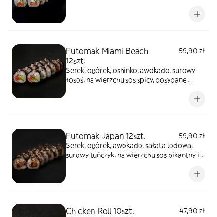
tobiko
Futomak Miami Beach
59,90 zł
12szt.
Serek, ogórek, oshinko, awokado, surowy
łosoś, na wierzchu sos spicy, posypane
mixem sezamu
Futomak Japan 12szt.
59,90 zł
Serek, ogórek, awokado, sałata lodowa,
surowy tuńczyk, na wierzchu sos pikantny i
posypane togirashi
Chicken Roll 10szt.
47,90 zł