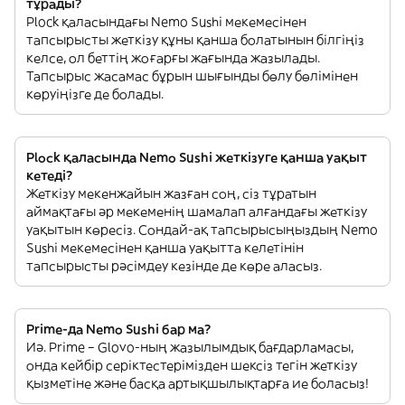
тұрады?
Plock қаласындағы Nemo Sushi мекемесінен
тапсырысты жеткізу құны қанша болатынын білгіңіз
келсе, ол беттің жоғарғы жағында жазылады.
Тапсырыс жасамас бұрын шығынды бөлу бөлімінен
көруіңізге де болады.
Plock қаласында Nemo Sushi жеткізуге қанша уақыт
кетеді?
Жеткізу мекенжайын жазған соң, сіз тұратын
аймақтағы әр мекеменің шамалап алғандағы жеткізу
уақытын көресіз. Сондай-ақ тапсырысыңыздың Nemo
Sushi мекемесінен қанша уақытта келетінін
тапсырысты рәсімдеу кезінде де көре аласыз.
Prime-да Nemo Sushi бар ма?
Иә. Prime – Glovo-ның жазылымдық бағдарламасы,
онда кейбір серіктестерімізден шексіз тегін жеткізу
қызметіне және басқа артықшылықтарға ие боласыз!