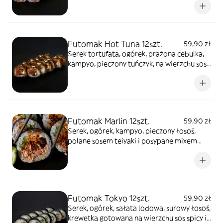
sezamu
Futomak Hot Tuna 12szt.
59,90 zł
Serek tortufata, ogórek, prażona cebulka,
kampyo, pieczony tuńczyk, na wierzchu sos
pikantny, polane sosem teriyaki i posypane
mixem sezamu
Futomak Marlin 12szt.
59,90 zł
Serek, ogórek, kampyo, pieczony łosoś,
polane sosem teiyaki i posypane mixem
sezamu
Futomak Tokyo 12szt.
59,90 zł
Serek, ogórek, sałata lodowa, surowy łosoś,
krewetka gotowana na wierzchu sos spicy i