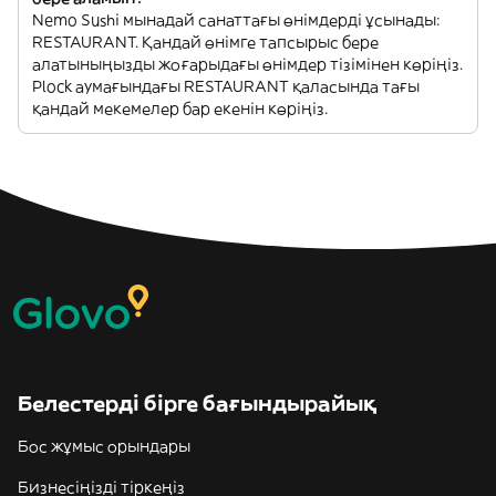
Nemo Sushi мынадай санаттағы өнімдерді ұсынады:
RESTAURANT. Қандай өнімге тапсырыс бере
алатыныңызды жоғарыдағы өнімдер тізімінен көріңіз.
Plock аумағындағы RESTAURANT қаласында тағы
қандай мекемелер бар екенін көріңіз.
Белестерді бірге бағындырайық
Бос жұмыс орындары
Бизнесіңізді тіркеңіз