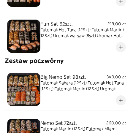
tuńczykiem surowym (8szt) Hossomak z
pieczonym łososiem (8szt) Nigiri łosoś
surowy (2szt)
Fun Set 62szt.
219,00 zł
Futomak Hot Tuna (12Szt) Futomak Marlin (
12Szt) Uromak warsaw (8szt) Uromak Hot
Tuna (8szt) Hossomak ogórek (8szt)
Hossomak pieczony łosoś (8szt) Nigiri z
krewetką (2szt) Nigiri z opalanym łososiem
Zestaw poczwórny
(4szt)
Big Nemo Set 98szt.
349,00 zł
Futomak Sahara (12Szt) Futomak Hot Tuna
(12Szt) Futomak Merlin (12Szt) Uromak
Japan (8szt) Uromak Miami Beach (8szt)
Uromak Philadelphia (8szt) Hossomak
surowy łosoś (8szt) Hossomak surimi (8szt)
Hossomak ogórek (8szt) Hossomak łosoś
pieczony (8szt) Nigiri łosoś surowy (6szt)
Nemo Set 72szt.
260,00 zł
Futomak Marlin (12Szt) Futomak Miami