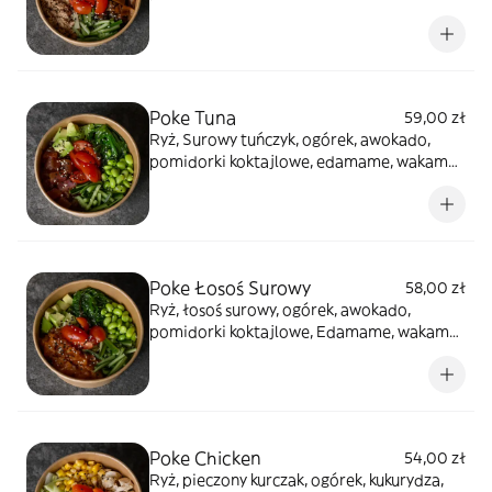
posypane mixem sezamu, sos Teriyaki
Poke Tuna
59,00 zł
Ryż, Surowy tuńczyk, ogórek, awokado,
pomidorki koktajlowe, edamame, wakame,
limonka,posypane mixem sezamu, sos
pikantny
Poke Łosoś Surowy
58,00 zł
Ryż, łosoś surowy, ogórek, awokado,
pomidorki koktajlowe, Edamame, wakame,
Limonka, posypane mixem sezamu, sos
spicy
Poke Chicken
54,00 zł
Ryż, pieczony kurczak, ogórek, kukurydza,