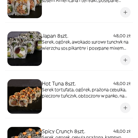
sosem Americana i teriyaki, posypane
panko
Japan 8szt.
48,00 zł
Serek, ogórek, awokado surowy tunchyk na
wierzchu sos pikantny i posypane mixem
sezamu
Hot Tuna 8szt.
48,00 zł
Serek tortufata, ogórek, prażona cebulka,
pieczony tuńczyk, obtoczony w panko, na
wierzchu sos pikantny, posypane mixem
sezamu
Spicy Crunch 8szt.
48,00 zł
Serek, ogorek, cebula prażona, kampyo,