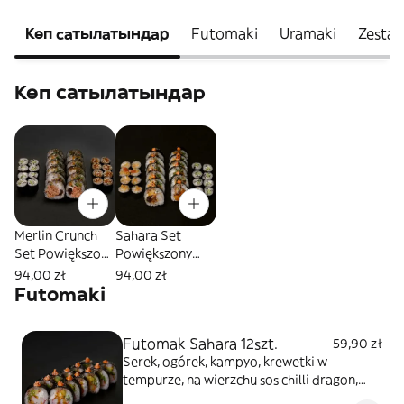
Көп сатылатындар
Futomaki
Uramaki
Zesta
Көп сатылатындар
Merlin Crunch
Sahara Set
Set Powiększony
Powiększony
24szt.
24szt.
94,00 zł
94,00 zł
Futomaki
Futomak Sahara 12szt.
59,90 zł
Serek, ogórek, kampyo, krewetki w
tempurze, na wierzchu sos chilli dragon,
polany sosem teriyaki i posypane mixem