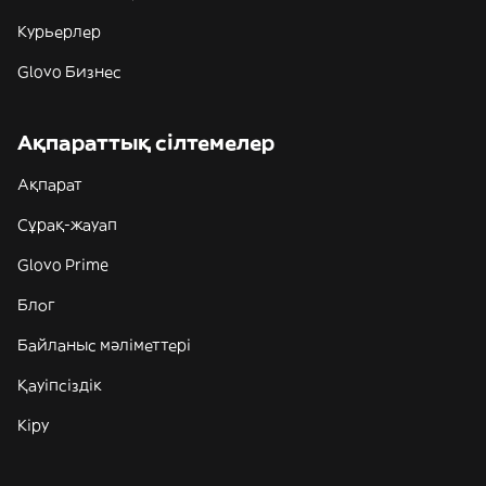
Курьерлер
Glovo Бизнес
Ақпараттық сілтемелер
Ақпарат
Сұрақ-жауап
Glovo Prime
Блог
Байланыс мәліметтері
Қауіпсіздік
Кіру