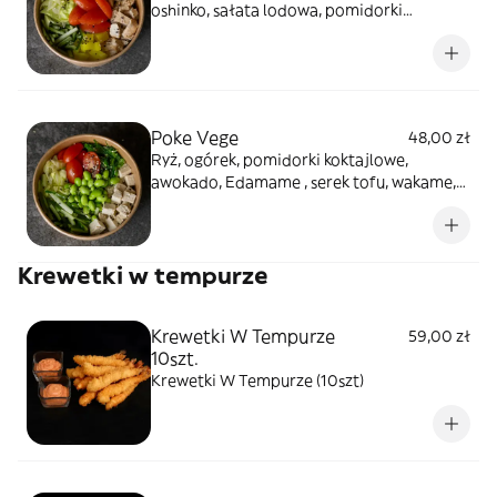
oshinko, sałata lodowa, pomidorki
koktajlowe, posypane mixem sezamu, sos
american
Poke Vege
48,00 zł
Ryż, ogórek, pomidorki koktajlowe,
awokado, Edamame , serek tofu, wakame,
posypane mixem sezamu, polane oliwą
cytrynową
Krewetki w tempurze
Krewetki W Tempurze
59,00 zł
10szt.
Krewetki W Tempurze (10szt)