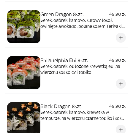
Green Dragon 8szt.
49,90 zł
Serek, ogórek, kampyo, surowy łosoś,
owinięte awokado, polane sosem Teriyaki,
posypane mixem sezamu
Philadelphia Ebi 8szt.
49,90 zł
Serek, ogorek, obłożone krewetką ebi,na
wierzchu sos spicy i tobiko
Black Dragon 8szt.
49,90 zł
Serek, ogorek, kampyo, krewetka w
tempurze, na wierzchu czarne tobiko i sos
pikantny, posypane prażoną cebulką