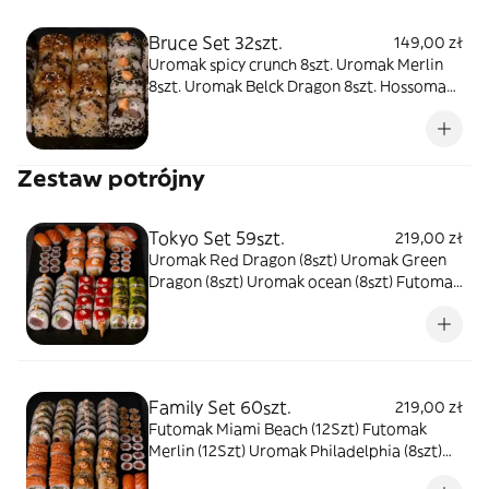
Bruce Set 32szt.
149,00 zł
Uromak spicy crunch 8szt. Uromak Merlin
8szt. Uromak Belck Dragon 8szt. Hossomak
ogórek
Zestaw potrójny
Tokyo Set 59szt.
219,00 zł
Uromak Red Dragon (8szt) Uromak Green
Dragon (8szt) Uromak ocean (8szt) Futomak
Japan (12Szt) Nigiri łosoś surowy (3szt)
Nigiri tuńczyk surowy (2szt) Nigiri krewetka
(2szt) Hossomak surowy łosoś (8szt)
Hossomak surowy tuńczyk (8szt)
Family Set 60szt.
219,00 zł
Futomak Miami Beach (12Szt) Futomak
Merlin (12Szt) Uromak Philadelphia (8szt)
Uromak Sahara (8szt) Hossomak z