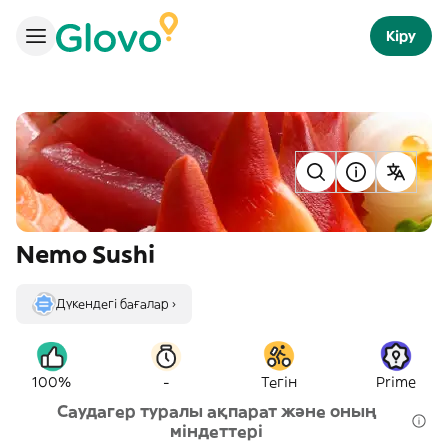
Кіру
Nemo Sushi
Дүкендегі бағалар ›
-
100%
Тегін
Prime
Саудагер туралы ақпарат және оның
міндеттері