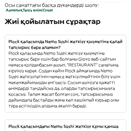
Осы санаттағы басқа дүкендерді шолу:
Азиялық
Теңіз өнімі
Суши
Жиі қойылатын сұрақтар
Plock қаласында Nemo Sushi жеткізу қызметіне қалай
тапсырыс бере аламын?
Plock қаласында Nemo Sushi жеткізу қызметіне
тапсырыс беру үшін бар болғаны Glovo веб-сайтын
немесе қолданбасын ашып, "RESTAURANT" санатына
кіруіңіз керек. Содан кейін Plock аймағында Nemo
Sushi жеткізілетінін немесе жеткізілмейтінін білу үшін
мекенжайыңызды енгізесіз. Сосын өзіңізге қажетті
өнімдерді таңдайсыз да, оларды тапсырысыңызға
қосасыз. Төлем жасап болған соң, тапсырысыңыз
дайындала бастайды және көп кешікпей курьер оны
тура есігіңіздің алдына әкеліп береді.
Plock қаласындағы Nemo Sushi жеткізу құны қанша