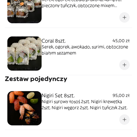
pieczony tuńczyk, obtoczone mixem
sezamu Na wierzchu sos pikantny
Coral 8szt.
45,00 zł
Serek, ogorek, awokado, surimi, obtoczone
białym sezamem
Zestaw pojedynczy
Nigiri Set 8szt.
95,00 zł
Nigiri surowy łosoś 2szt. Nigiri krewetka
2szt. Nigiri węgorz 2szt. Nigiri tuńczyk 2szt.