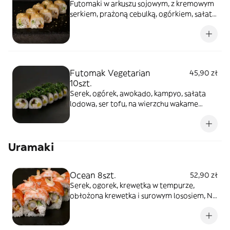
Futomaki w arkuszu sojowym, z kremowym
serkiem, prażoną cebulką, ogórkiem, sałatą
lodową i kurczakiem pieczonym, polane
sosem american, posypane panko
Futomak Vegetarian
45,90 zł
10szt.
Serek, ogórek, awokado, kampyo, sałata
lodowa, ser tofu, na wierzchu wakame
posypane mixem sezamu
Uramaki
Ocean 8szt.
52,90 zł
Serek, ogorek, krewetka w tempurze,
obłożona krewetka i surowym lososiem, Na
wierzchu sos spicy i migdały